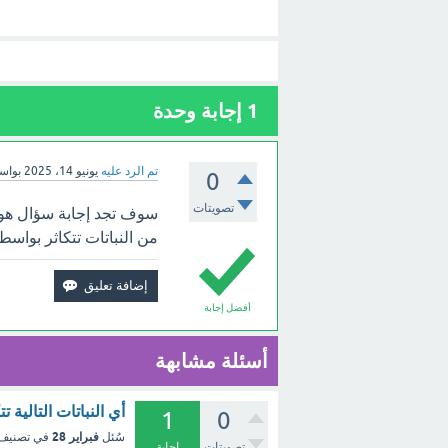
1
إجابة وحدة
تم الرد عليه
يونيو 14، 2025
بواس
0
تصويتات
سوف تجد إجابة سؤال هو تن
من النباتات تتكاثر بواسطة
أفضل إجابة
أسئلة مشابهة
أي النباتات التالية
1
0
فبراير 28
سُئل
في تصنيف
تصويتات
إجابة