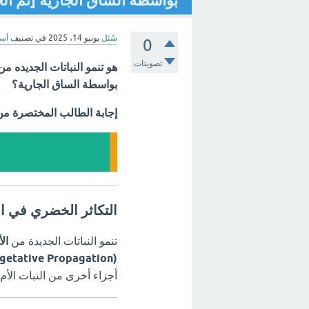
بواسطة الساق الجارية [تم ال
سُئل
يونيو 14، 2025
في تصنيف
أسئ
0
تصويتات
هو تنمو النباتات الجديده من
بواسطة الساق الجارية؟
إجابة الطالب المختصرة م
التكاثر الخضري في ال
تنمو النباتات الجديدة من
ال
(Vegetative Propagation)
أجزاء أخرى من النبات الأم لإ