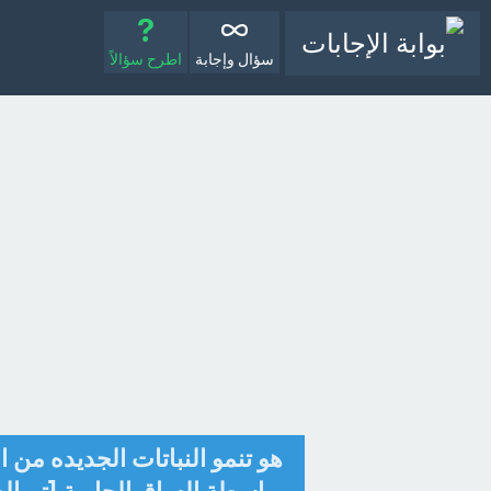
سؤال وإجابة
اطرح سؤالاً
هو تنمو النباتات الجديده من ال