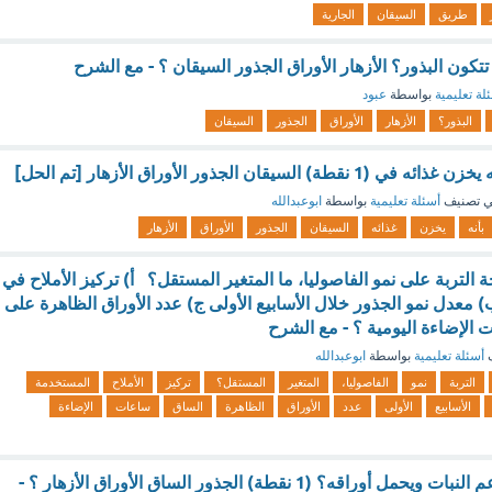
طريق
السيقان
الجارية
تتكون البذور؟ الأزهار الأوراق الجذور السيقان ؟ - مع الشرح
لة تعليمية
بواسطة
عبود
البذور؟
الأزهار
الأوراق
الجذور
السيقان
 السيقان الجذور الأوراق الأزهار [تم الحل]
 تصنيف
أسئلة تعليمية
بواسطة
ابوعبدالله
بأنه
يخزن
غذائه
السيقان
الجذور
الأوراق
الأزهار
ة التربة على نمو الفاصوليا، ما المتغير المستقل؟ أ) تركيز الأملاح في
 معدل نمو الجذور خلال الأسابيع الأولى ج) عدد الأوراق الظاهرة على
 الإضاءة اليومية ؟ - مع الشرح
ف
أسئلة تعليمية
بواسطة
ابوعبدالله
التربة
نمو
الفاصوليا،
المتغير
المستقل؟
تركيز
الأملاح
المستخدمة
الأسابيع
الأولى
عدد
الأوراق
الظاهرة
الساق
ساعات
الإضاءة
ما التركيب الذي يدعم النبات ويحمل أوراقه؟ (1 نقطة) الجذور الساق الأوراق الأزهار ؟ -