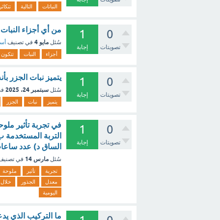
النباتات
التالية
تتكاثر
من أي أجزاء النبات 
1
0
مايو 4
سُئل
في تصنيف
أسئ
تصويتات
إجابة
أجزاء
النبات
تتكون
يتميز نبات الجزر بأنه يخزن غذائه في (1 نقطة)
1
0
سبتمبر 24، 2025
سُئل
في
تصويتات
إجابة
يتميز
نبات
الجزر
في تجربة تأثير ملوح
1
0
التربة المستخدمة ب)
تصويتات
إجابة
الساق د) عدد ساعات
مارس 14
سُئل
في تصني
تجربة
تأثير
ملوحة
معدل
الجذور
خلال
اليومية