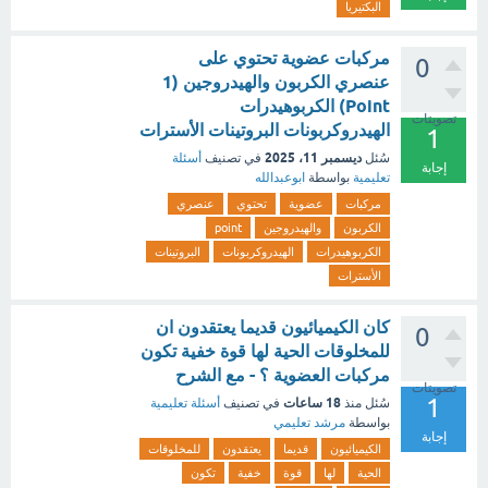
البكتيريا
مركبات عضوية تحتوي على
0
عنصري الكربون والهيدروجين (1
Point) الكربوهيدرات
تصويتات
الهيدروكربونات البروتينات الأسترات
1
ديسمبر 11، 2025
سُئل
في تصنيف
أسئلة
إجابة
تعليمية
بواسطة
ابوعبدالله
مركبات
عضوية
تحتوي
عنصري
الكربون
والهيدروجين
point
الكربوهيدرات
الهيدروكربونات
البروتينات
الأسترات
كان الكيميائيون قديما يعتقدون ان
0
للمخلوقات الحية لها قوة خفية تكون
مركبات العضوية ؟ - مع الشرح
تصويتات
1
18 ساعات
سُئل
منذ
في تصنيف
أسئلة تعليمية
بواسطة
مرشد تعليمي
إجابة
الكيميائيون
قديما
يعتقدون
للمخلوقات
الحية
لها
قوة
خفية
تكون