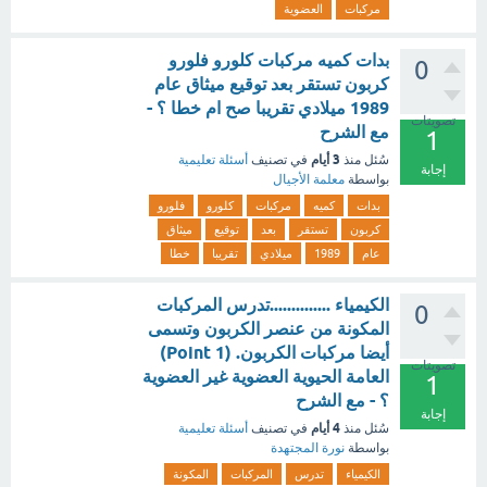
مركبات
العضوية
بدات كميه مركبات كلورو فلورو
0
كربون تستقر بعد توقيع ميثاق عام
1989 ميلادي تقريبا صح ام خطا ؟ -
تصويتات
مع الشرح
1
3 أيام
سُئل
منذ
في تصنيف
أسئلة تعليمية
إجابة
بواسطة
معلمة الأجيال
بدات
كميه
مركبات
كلورو
فلورو
كربون
تستقر
بعد
توقيع
ميثاق
عام
1989
ميلادي
تقريبا
خطا
الكيمياء ..............تدرس المركبات
0
المكونة من عنصر الكربون وتسمى
أيضا مركبات الكربون. (1 Point)
تصويتات
العامة الحيوية العضوية غير العضوية
1
؟ - مع الشرح
إجابة
4 أيام
سُئل
منذ
في تصنيف
أسئلة تعليمية
بواسطة
نورة المجتهدة
الكيمياء
تدرس
المركبات
المكونة