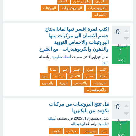
الكربون
والهيدروجين
point
الكربوهيدرات
الهيدروكربونات
البروتينات
الأسترات
اكتب فقرة افسر فيها لماذا يحتاج
0
جسم الانسان الى مركبات منها
البروتينات والاحماض النووية
تصويتات
والدهون والكربوهيدرات - مع الشرح
1
فبراير 6
سُئل
في تصنيف
أسئلة تعليمية
بواسطة
إجابة
عبود
اكتب
فقرة
افسر
فيها
لماذا
يحتاج
جسم
الانسان
مركبات
منها
البروتينات
والاحماض
النووية
والدهون
والكربوهيدرات
هل تنتج البروتينات من مركبات
0
تكونت من البكتيريا
ديسمبر 18، 2025
سُئل
في تصنيف
أسئلة
تصويتات
تعليمية
بواسطة
ابوعبدالله
1
تنتج
البروتينات
مركبات
تكونت
إجابة