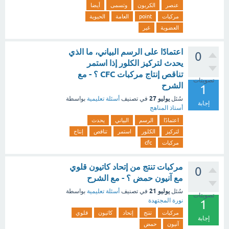
عنصر
الكربون
وتسمى
أيضا
مركبات
point
العامة
الحيوية
العضوية
غير
اعتمادًا على الرسم البياني، ما الذي
0
يحدث لتركيز الكلور إذا استمر
تناقص إنتاج مركبات CFC ؟ - مع
تصويتات
الشرح
1
يوليو 27
سُئل
في تصنيف
أسئلة تعليمية
بواسطة
إجابة
أستاذ المناهج
اعتمادًا
الرسم
البياني
يحدث
لتركيز
الكلور
استمر
تناقص
إنتاج
مركبات
cfc
مركبات تنتج من إتحاد كاتيون قلوي
0
مع آنيون حمض ؟ - مع الشرح
يوليو 21
سُئل
في تصنيف
أسئلة تعليمية
بواسطة
تصويتات
نورة المجتهدة
1
مركبات
تنتج
إتحاد
كاتيون
قلوي
إجابة
آنيون
حمض