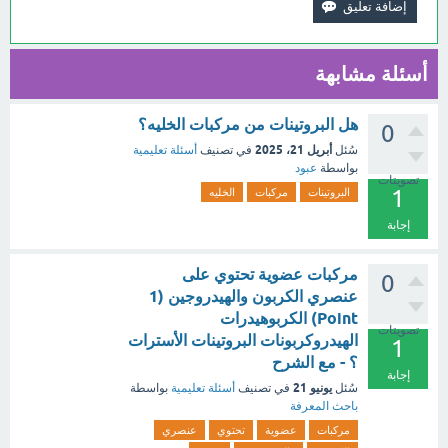
أسئلة مشابهة
هل البروتينات من مركبات الخليه؟
0
أبريل 21، 2025
سُئل
في تصنيف
أسئلة تعليمية
بواسطة
عبود
تصويتات
1
البروتينات
مركبات
الخليه
إجابة
مركبات عضوية تحتوي على
0
عنصري الكربون والهيدروجين (1
Point) الكربوهيدرات
تصويتات
الهيدروكربونات البروتينات الأسترات
1
؟ - مع الشرح
إجابة
يونيو 21
سُئل
في تصنيف
أسئلة تعليمية
بواسطة
باحث المعرفة
مركبات
عضوية
تحتوي
عنصري