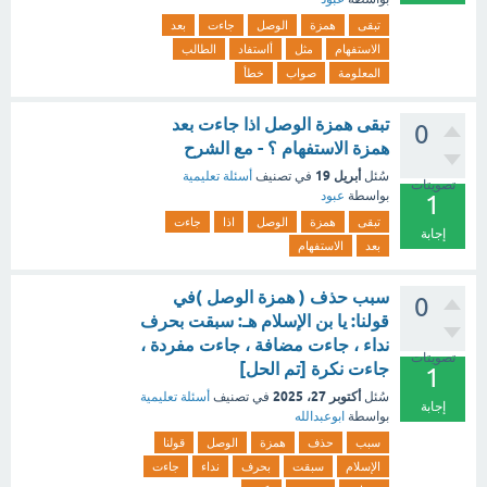
تبقى
همزة
الوصل
جاءت
بعد
الاستفهام
مثل
أاستفاد
الطالب
المعلومة
صواب
خطأ
تبقى همزة الوصل اذا جاءت بعد
0
همزة الاستفهام ؟ - مع الشرح
أبريل 19
سُئل
في تصنيف
أسئلة تعليمية
تصويتات
بواسطة
عبود
1
تبقى
همزة
الوصل
اذا
جاءت
إجابة
بعد
الاستفهام
سبب حذف ( همزة الوصل )في
0
قولنا: يا بن الإسلام هـ: سبقت بحرف
نداء ، جاءت مضافة ، جاءت مفردة ،
تصويتات
جاءت نكرة [تم الحل]
1
أكتوبر 27، 2025
سُئل
في تصنيف
أسئلة تعليمية
إجابة
بواسطة
ابوعبدالله
سبب
حذف
همزة
الوصل
قولنا
الإسلام
سبقت
بحرف
نداء
جاءت