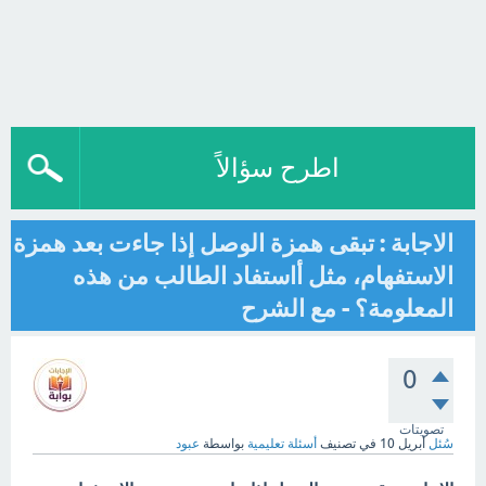
اطرح سؤالاً
الاجابة : تبقى همزة الوصل إذا جاءت بعد همزة
الاستفهام، مثل أاستفاد الطالب من هذه
المعلومة؟ - مع الشرح
0
تصويتات
سُئل
أبريل 10
في تصنيف
أسئلة تعليمية
بواسطة
عبود