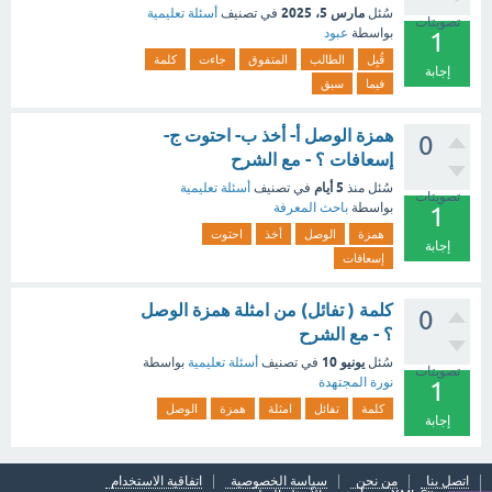
مارس 5، 2025
سُئل
في تصنيف
أسئلة تعليمية
تصويتات
بواسطة
عبود
1
قُبِل
الطالب
المتفوق
جاءت
كلمة
إجابة
فيما
سبق
همزة الوصل أ- أخذ ب- احتوت ج-
0
إسعافات ؟ - مع الشرح
5 أيام
سُئل
منذ
في تصنيف
أسئلة تعليمية
تصويتات
بواسطة
باحث المعرفة
1
همزة
الوصل
أخذ
احتوت
إجابة
إسعافات
كلمة ( تفائل) من امثلة همزة الوصل
0
؟ - مع الشرح
يونيو 10
سُئل
في تصنيف
أسئلة تعليمية
بواسطة
تصويتات
نورة المجتهدة
1
كلمة
تفائل
امثلة
همزة
الوصل
إجابة
اتصل بنا
من نحن
سياسة الخصوصية
اتفاقية الاستخدام