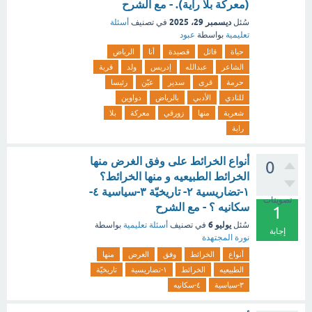
(معركة بلا راية). - مع الشرح
ديسمبر 29، 2025
سُئل
في تصنيف
أسئلة
تعليمية
بواسطة
عبود
حياة
قائل
قصيدة
أنا
الرياض
الشاعر
عبدالله
إدريس
ولد
قرية
حرمة
قرى
سدير
عيّن
رئيسا
للنادي
الأدبي
بالرياض
دواوين
شعرية
منها
زورقي
معركة
بلا
راية
أنواع الخرائط على وفق الغرض منها
0
الخرائط الطبيعيه و منها الخرائط؟
١-تضاريسية ٢- تاريخيّة ٣-سياسية ٤-
تصويتات
سكانيه ؟ - مع الشرح
1
يوليو 6
سُئل
في تصنيف
أسئلة تعليمية
بواسطة
إجابة
نورة المجتهدة
أنواع
الخرائط
وفق
الغرض
منها
الطبيعيه
الخرائط
١-تضاريسية
تاريخيّة
٣-سياسية
٤-سكانيه