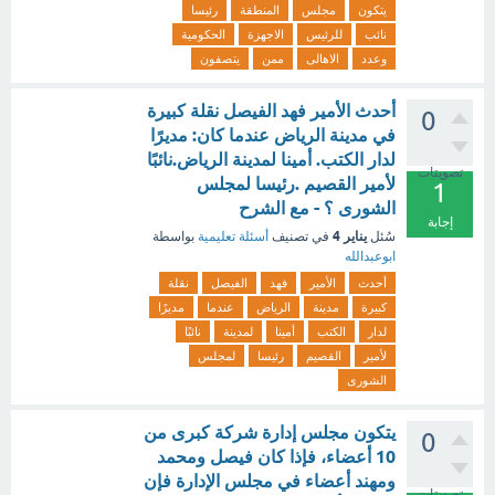
يتكون
مجلس
المنطقة
رئيسا
نائب
للرئيس
الاجهزة
الحكومية
وعدد
الاهالى
ممن
يتصفون
أحدث الأمير فهد الفيصل نقلة كبيرة
0
في مدينة الرياض عندما كان: مديرًا
لدار الكتب. أمينا لمدينة الرياض.نائبًا
تصويتات
لأمير القصيم .رئيسا لمجلس
1
الشورى ؟ - مع الشرح
إجابة
يناير 4
سُئل
في تصنيف
أسئلة تعليمية
بواسطة
ابوعبدالله
أحدث
الأمير
فهد
الفيصل
نقلة
كبيرة
مدينة
الرياض
عندما
مديرًا
لدار
الكتب
أمينا
لمدينة
نائبًا
لأمير
القصيم
رئيسا
لمجلس
الشورى
يتكون مجلس إدارة شركة كبرى من
0
10 أعضاء، فإذا كان فيصل ومحمد
ومهند أعضاء في مجلس الإدارة فإن
تصويتات