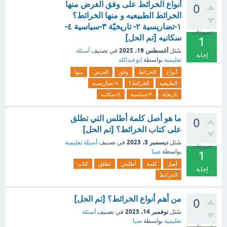
أنواع الخرائط على وفق الغرض منها
0
الخرائط الطبيعيه و منها الخرائط؟
١-تضاريسية ٢- تاريخيّة ٣-سياسية ٤-
تصويتات
سكانيه [تم الحل]
1
أغسطس 19، 2025
سُئل
في تصنيف
أسئلة
إجابة
تعليمية
بواسطة
ابوعبدالله
أنواع
الخرائط
وفق
الغرض
منها
الطبيعيه
الخرائط؟
١-تضاريسية
تاريخيّة
٣-سياسية
٤-سكانيه
ما هو أصل كلمة أطلس التي تطلق
0
على كتاب الخرائط؟ [تم الحل]
ديسمبر 3، 2023
سُئل
في تصنيف
أسئلة تعليمية
تصويتات
بواسطة
صبا
1
أصل
كلمة
أطلس
تطلق
كتاب
إجابة
الخرائط
من أهم أنواع الخرائط؟ [تم الحل]
0
نوفمبر 14، 2023
سُئل
في تصنيف
أسئلة
تعليمية
بواسطة
صبا