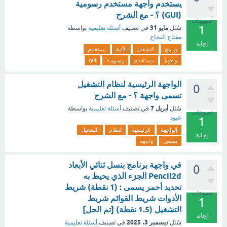
يستخدم واجهة مستخدم رسومية
(GUI) ؟ - مع الشرح
تصويتات
1
مايو 31
سُئل
في تصنيف
أسئلة تعليمية
بواسطة
مفتاح النجاح
إجابة
برامج
التشغيل
الآتية
يستخدم
واجهة
مستخدم
رسومية
gui
الواجهة الرئيسية لنظام التشغيل
0
تسمى واجهة ؟ - مع الشرح
أبريل 7
سُئل
في تصنيف
أسئلة تعليمية
بواسطة
تصويتات
عبود
1
الواجهة
الرئيسية
لنظام
التشغيل
إجابة
تسمى
واجهة
في واجهة برنامج بنسل ثنائي الأبعاد
0
Pencil2d الجزء الذي يحيط به
تحديد أحمر يسمى : (1 نقطة) شريط
تصويتات
الأدوات شريط القوائم شريط
1
التشغيل (1.5 نقطة) [تم الحل]
إجابة
ديسمبر 3، 2025
سُئل
في تصنيف
أسئلة تعليمية