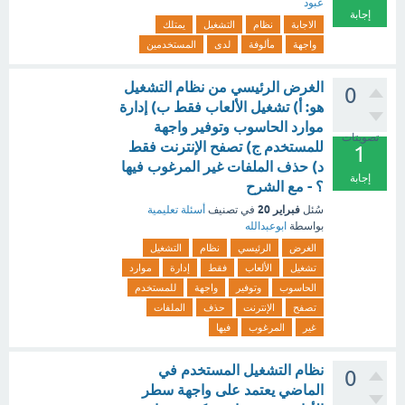
عبود
إجابة
الاجابة
نظام
التشغيل
يمتلك
واجهة
مألوفة
لدى
المستخدمين
الغرض الرئيسي من نظام التشغيل
0
هو: أ) تشغيل الألعاب فقط ب) إدارة
موارد الحاسوب وتوفير واجهة
تصويتات
للمستخدم ج) تصفح الإنترنت فقط
1
د) حذف الملفات غير المرغوب فيها
إجابة
؟ - مع الشرح
فبراير 20
سُئل
في تصنيف
أسئلة تعليمية
بواسطة
ابوعبدالله
الغرض
الرئيسي
نظام
التشغيل
تشغيل
الألعاب
فقط
إدارة
موارد
الحاسوب
وتوفير
واجهة
للمستخدم
تصفح
الإنترنت
حذف
الملفات
غير
المرغوب
فيها
نظام التشغيل المستخدم في
0
الماضي يعتمد على واجهة سطر