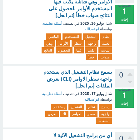
الأوامر وهي شاشة يكتب فيها
تصويتات
المستخدم الأوامر للحصول على
1
النتائج صواب خطأ [تم الحل]
إجابة
يوليو 26، 2025
سُئل
في تصنيف
أسئلة تعليمية
بواسطة
ابوعبدالله
نظام
التشغيل
المستخدم
الماضي
يعتمد
واجهة
سطر
الأوامر
وهي
شاشة
يكتب
فيها
للحصول
النتائج
صواب
خطأ
يسمح نظام التشغيل الذي يستخدم
0
واجهة سطر الاوامر (CLI) بعرض
الملفات [تم الحل]
تصويتات
1
يوليو 17، 2025
سُئل
في تصنيف
أسئلة تعليمية
بواسطة
ابوعبدالله
إجابة
يسمح
نظام
التشغيل
يستخدم
واجهة
سطر
الاوامر
cli
بعرض
الملفات
أي من برامج التشغيل الآتية لا
0