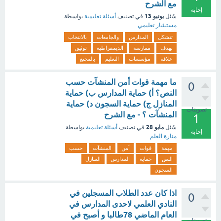
مع الشرح
إجابة
يونيو 13
سُئل
في تصنيف
أسئلة تعليمية
بواسطة
مستشار تعليمي
تتشكل
المدارس
والجامعات
بالانتخاب
بهدف
ممارسة
الديمقراطية
توثيق
علاقة
مؤسسات
التعليم
بالمجتع
ما مهمة قوات أمن المنشآت حسب
0
النص؟ أ) حماية المدارس ب) حماية
المنازل ج) حماية السجون د) حماية
تصويتات
المنشآت ؟ - مع الشرح
1
مايو 28
سُئل
في تصنيف
أسئلة تعليمية
بواسطة
إجابة
منارة العلم
مهمة
قوات
أمن
المنشآت
حسب
النص
حماية
المدارس
المنازل
السجون
اذا كان عدد الطلاب المسجلين في
0
النادي العلمي لاحدى المدارس في
العام الماضي 78طالبا و أصبح في
تصويتات