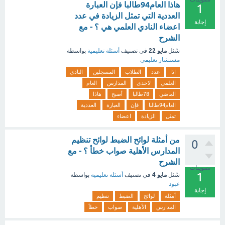
هاذا العام94طالبا فإن العبارة
1
العددية التي تمثل الزيادة في عدد
إجابة
اعضاء النادي العلمي هي ؟ - مع
الشرح
مايو 22
سُئل
في تصنيف
أسئلة تعليمية
بواسطة
مستشار تعليمي
اذا
عدد
الطلاب
المسجلين
النادي
العلمي
لاحدى
المدارس
العام
الماضي
78طالبا
أصبح
هاذا
العام94طالبا
فإن
العبارة
العددية
تمثل
الزيادة
اعضاء
من أمثلة لوائح الضبط لوائح تنظيم
0
المدارس الأهلية صواب خطأ ؟ - مع
الشرح
تصويتات
1
مايو 4
سُئل
في تصنيف
أسئلة تعليمية
بواسطة
عبود
إجابة
أمثلة
لوائح
الضبط
تنظيم
المدارس
الأهلية
صواب
خطأ