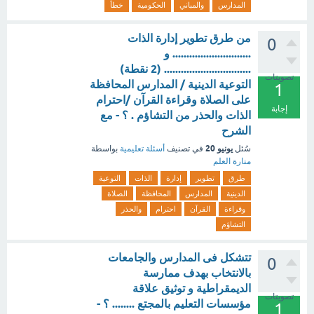
المدارس
والمباني
الحكومية
خطأ
من طرق تطوير إدارة الذات
0
............................ و
............................... (2 نقطة)
تصويتات
التوعية الدينية / المدارس المحافظة
1
على الصلاة وقراءة القرآن /احترام
إجابة
الذات والحذر من التشاؤم . ؟ - مع
الشرح
يونيو 20
سُئل
في تصنيف
أسئلة تعليمية
بواسطة
منارة العلم
طرق
تطوير
إدارة
الذات
التوعية
الدينية
المدارس
المحافظة
الصلاة
وقراءة
القرآن
احترام
والحذر
التشاؤم
تتشكل فى المدارس والجامعات
0
بالانتخاب بهدف ممارسة
الديمقراطية و توثيق علاقة
تصويتات
مؤسسات التعليم بالمجتع ........ ؟ -
1