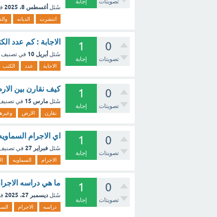
تصويتات
إجابة
أغسطس 8، 2025
سُئل
ف
انتشرت
الديانه
والد
الاجابة : كم عدد ال
1
0
أبريل 10
سُئل
في تصنيف
تصويتات
إجابة
الاجابة
عدد
الكتب
كيف نقارن بين الار
1
0
مارس 15
سُئل
في تصني
تصويتات
إجابة
نقارن
الارض
وغيرها
اي الاجرام السماوي
1
0
فبراير 27
سُئل
في تصنيف
تصويتات
إجابة
الاجرام
السماويه
ال
ما هي دراسه الاجرام السماويه (5
1
0
ديسمبر 27، 2025
سُئل
في
تصويتات
إجابة
دراسه
الاجرام
السم