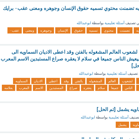
كافه الاديان السماويه تضمنت محتوي تسميه حقوق الإنسان وجوهره ومعنى عقب٠ برايك
 تصنيف
أسئلة تعليمية
بواسطة
ابوعبدالله
ه
تضمنت
محتوي
تسميه
حقوق
الإنسان
وجوهره
ومعنى
عقب٠
لشعوب العالم المشغوله بالفتن وقد اعطى الاديان السماويه الى
يعيش الناس جميعا في سلام لا يعقره صراع المستبدين الاسم المعرب
حل]
تصنيف
أسئلة تعليمية
بواسطة
ابوعبدالله
لشعوب
العالم
المشغوله
بالفتن
وقد
اعطى
الاديان
السماويه
الناس
جميعا
سلام
يعقره
صراع
المستبدين
الاسم
المعرب
بعلامه
اويه يشمل [تم الحل]
صنيف
أسئلة تعليمية
بواسطة
ابوعبدالله
اويه
يشمل