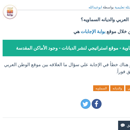
لة تعليمية
بواسطة
ابوعبدالله
العربي والديانه السماويه؟
ن خلال موقع
بوابة الإجابات
هي
اوية - موقع استراتيجي لنشر الديانات - وجود الأماكن المقدسة
و هناك خطأ في الإجابة علي سؤال ما العلاقه بين موقع الوطن العربي
ق فورآ.
ي
والديانه
السماويه