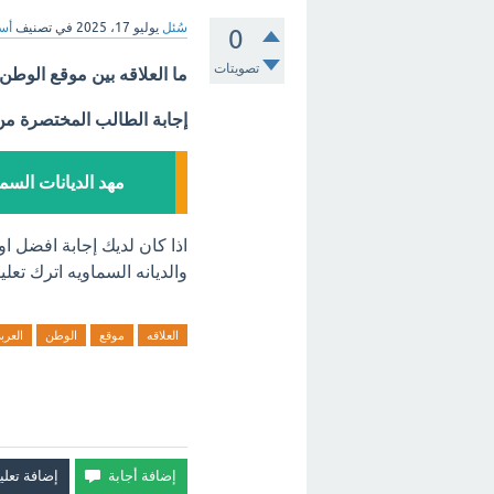
سُئل
يوليو 17، 2025
في تصنيف
أسئ
0
تصويتات
ما العلاقه بين موقع الوطن 
إجابة الطالب المختصرة م
مهد الديانات السم
اذا كان لديك إجابة افضل ا
والديانه السماويه اترك تعلي
العلاقه
موقع
الوطن
العرب