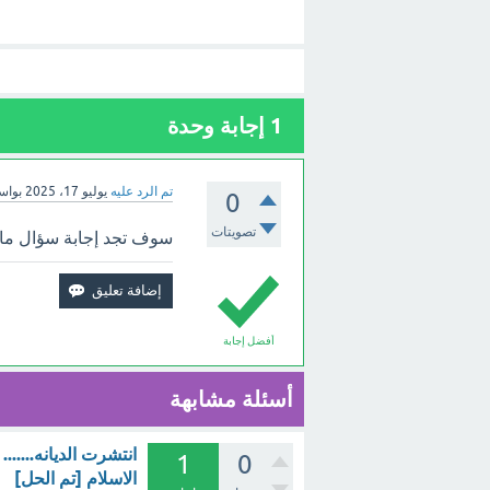
1
إجابة وحدة
تم الرد عليه
يوليو 17، 2025
بوا
0
تصويتات
سوف تجد إجابة سؤال ما ال
أفضل إجابة
أسئلة مشابهة
انتشرت الديانه......
1
0
الاسلام [تم الحل]