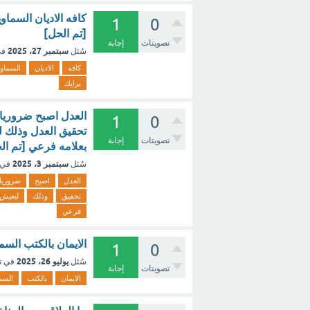
1
0
[تم الحل]
تصويتات
إجابة
سبتمبر 27، 2025
سُئل
في
كافه
الاديان
السماوي
برايك
العدل اصبح ضروريا 
1
0
تحقيق العدل وذلك ل
تصويتات
إجابة
بعلامه فرعي [تم ال
سبتمبر 3، 2025
سُئل
في 
العدل
اصبح
ضروريا
تحقيق
وذلك
ليعيش
فرعي
الايمان بالكتب السم
1
0
يوليو 26، 2025
سُئل
في ت
تصويتات
إجابة
الايمان
بالكتب
السم