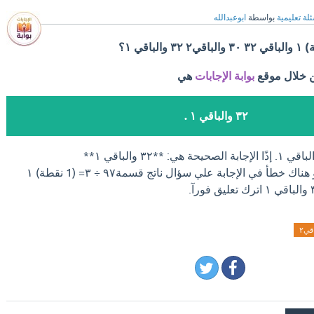
لة تعليمية
بواسطة
ابوعبدالله
ن خلال موقع
بوابة الإجابات
هي
٣٢ والباقي ١ .
اذا كان لديك إجابة افضل او هناك خطأ في الإجابة علي سؤال ناتج قسمة٩٧ ÷ ٣= (1 نقطة) ١
قي٢