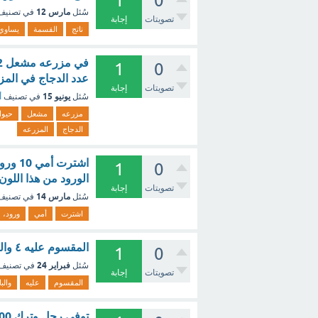
1
0
مارس 12
سُئل
في تصني
تصويتات
إجابة
ناتج
القسمة
يساوي
1
0
عدد الدجاج في المز
تصويتات
إجابة
يونيو 15
سُئل
في تصنيف
أ
مزرعه
مشعل
حيوا
الدجاج
المزرعه
اشترت
1
0
الورود من هذا اللون
تصويتات
إجابة
مارس 14
سُئل
في تصني
اشترت
أمي
ورود،
المقسوم عليه ٤ والباقي ٣ وناتج القسمة يساوي ناتج ١٠ ÷ ٢ ؟ - مع الشرح
1
0
فبراير 24
سُئل
في تصنيف
تصويتات
إجابة
المقسوم
عليه
والب