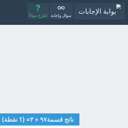
سؤال وإجابة
اطرح سؤالاً
ناتج قسمة٩٧ ÷ ٣= (1 نقطة) ١ والباقي ٣٢ ٣٠ والباقي٢ ٣٢ والباقي ١ [تم الحل]