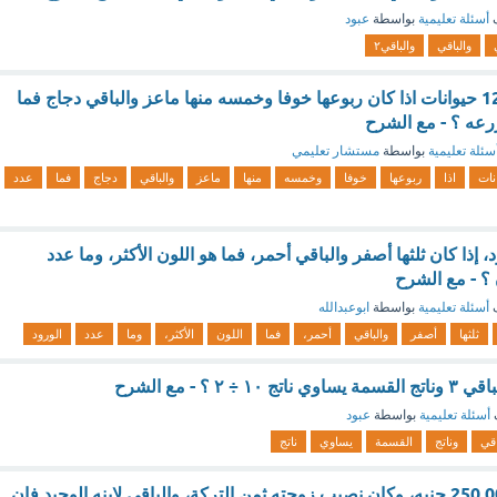
ف
أسئلة تعليمية
بواسطة
عبود
والباقي
والباقي٢
في مزرعه مشعل 12 حيوانات اذا كان ربوعها خوفا وخمسه منها ماعز والباقي دجاج فما
رعه ؟ - مع الشرح
سئلة تعليمية
بواسطة
مستشار تعليمي
نات
اذا
ربوعها
خوفا
وخمسه
منها
ماعز
والباقي
دجاج
فما
عدد
 أمي 10 ورود، إذا كان ثلثها أصفر والباقي أحمر، فما هو اللون الأكثر، وما عدد
 ؟ - مع الشرح
ف
أسئلة تعليمية
بواسطة
ابوعبدالله
ثلثها
أصفر
والباقي
أحمر،
فما
اللون
الأكثر،
وما
عدد
الورود
أسئلة تعليمية
بواسطة
عبود
اقي
وناتج
القسمة
يساوي
ناتج
توفي رجل وترك 250,000 جنيه، وكان نصيب زوجته ثمن التركة، والباقي لابنه الوحيد فإن