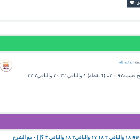
سطة
ابوعبدالله
سوف تجد إجابة سؤال ناتج قسمة٩٧ ÷ ٣= (1 نقطة) ١ والباقي ٣٢ ٣٠ والباقي٢ ٣٢
| | - مع الشرح