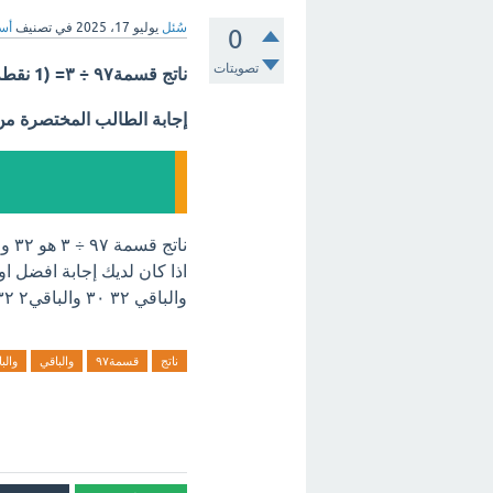
سُئل
يوليو 17، 2025
في تصنيف
أسئ
0
تصويتات
ناتج قسمة٩٧ ÷ ٣= (1 نقطة) ١ والباقي ٣٢ ٣٠ والباقي٢ ٣٢ والباقي ١؟
إجابة الطالب المختصرة م
ناتج قسمة ٩٧ ÷ ٣ هو ٣٢ والباقي ١. إذًا الإجابة الصحيحة هي: **٣٢ والباقي ١**
والباقي ٣٢ ٣٠ والباقي٢ ٣٢ والباقي ١ اترك تعليق فورآ.
ناتج
قسمة٩٧
والباقي
والبا