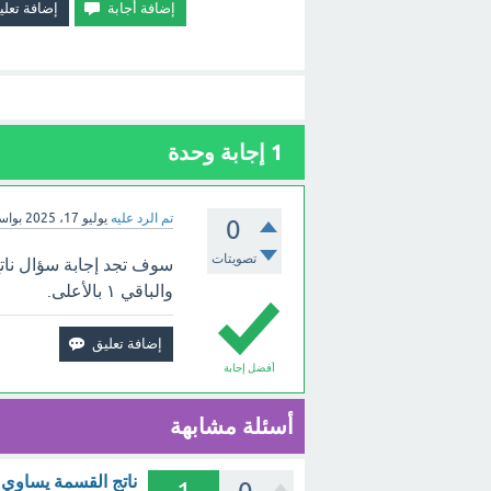
1
إجابة وحدة
تم الرد عليه
يوليو 17، 2025
بوا
0
تصويتات
والباقي ١ بالأعلى.
أفضل إجابة
أسئلة مشابهة
ناتج القسمة يساوي ## ١٨ والباقي ٢ ١٨ ١٧ والباقي٢ ١٨ والباقي ٣ ؟