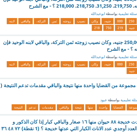
مع الشرح
سئلة تعليمية
بواسطة
ابوعبدالله
250
000
جنيه،
وكان
نصيب
زوجته
ثمن
التركة،
والباقي
لابنه
جنيه
219
750
218
توفي رجل وترك 250,000 جنيه، وكان نصيب زوجته ثمن التركة، والباقي لابنه الوحيد فإن
يه ؟ - مع الشرح
سئلة تعليمية
بواسطة
ابوعبدالله
250
000
جنيه،
وكان
نصيب
زوجته
ثمن
التركة،
والباقي
لابنه
جنيه
مجموعة من القضايا واحدة منها نتيجة والباقي مقدمات تدعم النتيجة (
لة تعليمية
بواسطة
عبود
موعة
القضايا
واحدة
منها
نتيجة
والباقي
مقدمات
تدعم
النتيجة
في حديقة حيوان عدت خديجة ٨٨ حيوان منها ١٦ صغار والباقي كبار إذا كان الذكور و
الاناث متساوية في العدد أوجدي عدد الاناث الكبار التي عدتها خديجة ؟ (1 نقطة) ٧٢ ٤٨ ٣٦