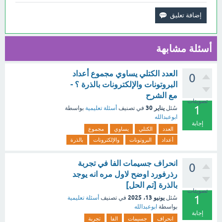
أسئلة مشابهة
العدد الكتلي يساوي مجموع أعداد
0
البروتونات والإلكترونات بالذرة ؟ -
مع الشرح
تصويتات
1
يناير 30
سُئل
في تصنيف
أسئلة تعليمية
بواسطة
ابوعبدالله
إجابة
العدد
الكتلي
يساوي
مجموع
أعداد
البروتونات
والإلكترونات
بالذرة
انحراف جسيمات الفا في تجربة
0
رذرفورد اوضح لاول مره انه يوجد
بالذرة [تم الحل]
تصويتات
1
يونيو 13، 2025
سُئل
في تصنيف
أسئلة تعليمية
بواسطة
ابوعبدالله
إجابة
انحراف
جسيمات
الفا
تجربة