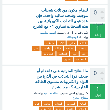
لنظام مكون من ثلاث شحنات
0
موجبة، وشحنة سالبة واحدة، فإن
عدد قوى التجاذب الكهربائية بين
تصويتات
هذه الشحنات تساوي ؟ - مع الشرح
1
فبراير 15
سُئل
في تصنيف
أسئلة تعليمية
إجابة
بواسطة
ابوعبدالله
لنظام
مكون
ثلاث
شحنات
موجبة،
وشحنة
سالبة
واحدة،
فإن
عدد
قوى
التجاذب
الكهربائية
الشحنات
تساوي
ما النتائج المترتبة على : ‏انعدام أو
0
ضعف قوة التجاذب في الذرة بين
النواة و الكترونات مستوى الطاقه
تصويتات
الخارجية ؟ - مع الشرح
1
يوليو 4
سُئل
في تصنيف
أسئلة تعليمية
بواسطة
إجابة
مفتاح النجاح
النتائج
المترتبة
انعدام
ضعف
قوة
التجاذب
الذرة
النواة
الكترونات