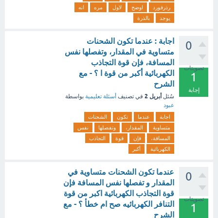
رذرفورد
اوضح
لاول
مره
انه
يوجد
بالذرة
اجابة : عندما تكون الشحنات
0
متساوية في المقدار، وتفصلها نفس
المسافة، فإن قوة التجاذب
تصويتات
الكهربائية أكبر من قوة ا ؟ - مع
1
الشرح
إجابة
أبريل 2
سُئل
في تصنيف
أسئلة تعليمية
بواسطة
عبود
اجابة
عندما
تكون
الشحنات
متساوية
المقدار،
وتفصلها
نفس
المسافة،
فإن
قوة
التجاذب
الكهربائية
أكبر
عندما تكون الشحنات متساوية في
0
المقدار و تفصلها نفس المسافة فإن
قوة التجاذب الكهربائية اكبر من قوة
تصويتات
التنافر الكهربائيه صح ام خطأ ؟ - مع
1
الشرح