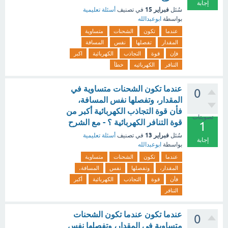
إجابة
فبراير 15
سُئل
في تصنيف
أسئلة تعليمية
بواسطة
ابوعبدالله
عندما
تكون
الشحنات
متساوية
المقدار
تفصلها
نفس
المسافة
فإن
قوة
التجاذب
الكهربائية
اكبر
التنافر
الكهربائيه
خطأ
عندما تكون الشحنات متساوية في
0
المقدار، وتفصلها نفس المسافة،
فأن قوة التجاذب الكهربائية أكبر من
تصويتات
قوة التنافر الكهربائية ؟ - مع الشرح
1
فبراير 13
سُئل
في تصنيف
أسئلة تعليمية
إجابة
بواسطة
ابوعبدالله
عندما
تكون
الشحنات
متساوية
المقدار،
وتفصلها
نفس
المسافة،
فأن
قوة
التجاذب
الكهربائية
أكبر
التنافر
عندما تكون عندما تكون الشحنات
0
متساوية في المقدار، وتفصلها نفس