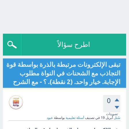
اطرح سؤالاً
تبقى الإلكترونات مرتبطة بالذرة بواسطة قوة
التجاذب مع الشحنات في النواة مطلوب
الإجابة. خيار واحد. (2 نقطة). ؟ - مع الشرح
0
تصويتات
سُئل
أبريل 19
في تصنيف
أسئلة تعليمية
بواسطة
عبود