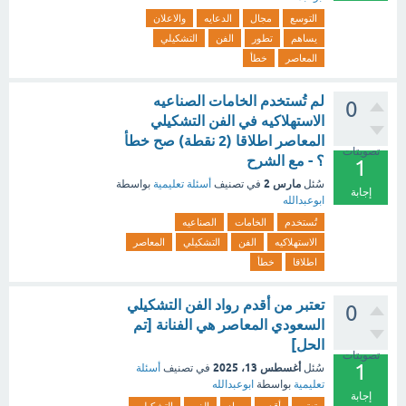
التوسع
مجال
الدعايه
والاعلان
يساهم
تطور
الفن
التشكيلي
المعاصر
خطأ
لم تُستخدم الخامات الصناعيه
0
الاستهلاكيه في الفن التشكيلي
المعاصر اطلاقا (2 نقطة) صح خطأ
تصويتات
؟ - مع الشرح
1
مارس 2
سُئل
في تصنيف
أسئلة تعليمية
بواسطة
إجابة
ابوعبدالله
تُستخدم
الخامات
الصناعيه
الاستهلاكيه
الفن
التشكيلي
المعاصر
اطلاقا
خطأ
تعتبر من أقدم رواد الفن التشكيلي
0
السعودي المعاصر هي الفنانة [تم
الحل]
تصويتات
1
أغسطس 13، 2025
سُئل
في تصنيف
أسئلة
تعليمية
بواسطة
ابوعبدالله
إجابة