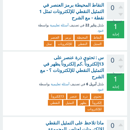
النقاط المحيطة برمز العنصر في
0
التمثيل النقطي للإلكترونات تمثل 1
نقطة - مع الشرح
تصويتات
1
يناير 22
سُئل
في تصنيف
أسئلة تعليمية
بواسطة
عبود
إجابة
النقاط
المحيطة
برمز
العنصر
التمثيل
النقطي
للإلكترونات
تمثل
س : تحتوي ذرة عنصر على
0
13إلكتروناً .كم إلكتروناً يظهر في
التمثيل النقطي للإلكترونات ؟ - مع
تصويتات
الشرح
1
أبريل 6
سُئل
في تصنيف
أسئلة تعليمية
بواسطة
إجابة
عبود
تحتوي
ذرة
عنصر
13إلكتروناً
إلكتروناً
يظهر
التمثيل
النقطي
للإلكترونات
ماذا تلاحظ على التمثيل النقطي
0
للإلكترونات لعناصر المجموعة