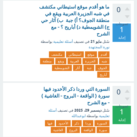
ما هو أقدم موقع استيطاني مكتشف
0
في شبه الجزيرة العربية ويقع في
منطقة الجوف؟ أ) جبة ب) آثار حي
تصويتات
ج) الشويمطية د) أباريح ؟ - مع
1
الشرح
إجابة
مايو 21
سُئل
في تصنيف
أسئلة تعليمية
بواسطة
نورة المجتهدة
أقدم
موقع
استيطاني
مكتشف
شبه
الجزيرة
العربية
ويقع
منطقة
الجوف
جبة
آثار
الشويمطية
أباريح
السورة التي وردا ذكر الأخدود فيها
0
سورة ( الواقعة - البروج - الغاشية )
- مع الشرح
تصويتات
1
ديسمبر 29، 2025
سُئل
في تصنيف
أسئلة
تعليمية
بواسطة
ابوعبدالله
إجابة
السورة
وردا
ذكر
الأخدود
فيها
سورة
الواقعة
البروج
الغاشية