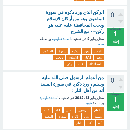
الركن الذي ورد ذكره في سورة
0
الماعون وهو من أركان الإسلام
ويجب المحافظة عليه عليه هو
تصويتات
ركن~ - مع الشرح
1
يناير 8
سُئل
في تصنيف
أسئلة تعليمية
بواسطة
إجابة
عبود
الركن
ورد
ذكره
سورة
الماعون
وهو
أركان
الإسلام
ويجب
المحافظة
عليه
ركن
من أعمام الرسول صلى الله عليه
0
وسلم ، ورد ذكره في سورة المسد
أنه من أهل النار :
تصويتات
1
يناير 13، 2025
سُئل
في تصنيف
أسئلة تعليمية
بواسطة
عبود
إجابة
أعمام
الرسول
صلى
الله
عليه
وسلم
ورد
ذكره
سورة
المسد
أنه
أهل
النار