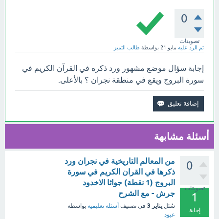
0
تصويتات
تم الرد عليه
مايو 21
بواسطة
طالب التميز
إجابة سؤال موضع مشهور ورد ذكره في القرآن الكريم في
سورة البروج ويقع في منطقة نجران ؟ بالأعلى.
أسئلة مشابهة
من المعالم التاريخية في نجران ورد
0
ذكرها في القران الكريم في سورة
البروج (1 نقطة) جواثا الاخدود
تصويتات
جرش - مع الشرح
1
يناير 3
سُئل
في تصنيف
أسئلة تعليمية
بواسطة
إجابة
عبود