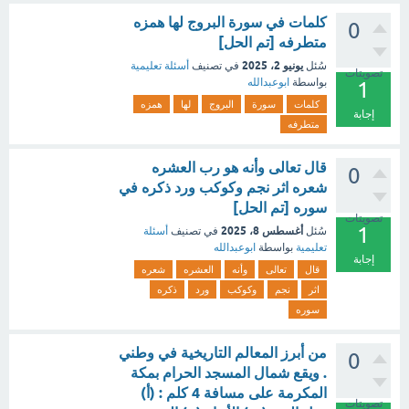
كلمات في سورة البروج لها همزه
0
متطرفه [تم الحل]
يونيو 2، 2025
سُئل
في تصنيف
أسئلة تعليمية
تصويتات
بواسطة
ابوعبدالله
1
كلمات
سورة
البروج
لها
همزه
إجابة
متطرفه
قال تعالى وأنه هو رب العشره
0
شعره اثر نجم وكوكب ورد ذكره في
سوره [تم الحل]
تصويتات
1
أغسطس 8، 2025
سُئل
في تصنيف
أسئلة
تعليمية
بواسطة
ابوعبدالله
إجابة
قال
تعالى
وأنه
العشره
شعره
اثر
نجم
وكوكب
ورد
ذكره
سوره
من أبرز المعالم التاريخية في وطني
0
. ويقع شمال المسجد الحرام بمكة
المكرمة على مسافة 4 كلم : (أ)
تصويتات