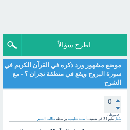
اطرح سؤالاً
موضع مشهور ورد ذكره في القرآن الكريم في
سورة البروج ويقع في منطقة نجران ؟ - مع
الشرح
0
تصويتات
سُئل
مايو 21
في تصنيف
أسئلة تعليمية
بواسطة
طالب التميز