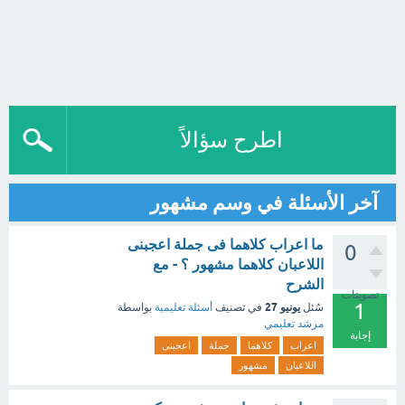
اطرح سؤالاً
آخر الأسئلة في وسم مشهور
ما اعراب كلاهما فى جملة اعجبنى
0
اللاعبان كلاهما مشهور ؟ - مع
الشرح
تصويتات
1
يونيو 27
سُئل
في تصنيف
أسئلة تعليمية
بواسطة
مرشد تعليمي
إجابة
اعراب
كلاهما
جملة
اعجبنى
اللاعبان
مشهور