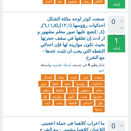
العالم
زويل
مشهور
نوع
البدل
إجابة
صنعت كوثر لوحه مثلثة الشكل
0
احداثيات رؤوسها (١٢,١),(٦,١١,٥),
(٠,٤)نضع عليها صور معلم مشهور و
تصويتات
ار ادت إن تعلقها في سقف حجرتها
1
بحيث تكون موازينه لها فإن احداثي
إجابة
النقطه التي يجب ان تثبت عندها -
مع الشرح
يناير 8
سُئل
في تصنيف
أسئلة تعليمية
بواسطة
عبود
صنعت
كوثر
لوحه
مثلثة
الشكل
احداثيات
رؤوسها
نضع
عليها
صور
معلم
مشهور
ادت
تعلقها
سقف
حجرتها
بحيث
تكون
موازينه
لها
فإن
احداثي
النقطه
يجب
تثبت
عندها
ما اعراب كلاهما فى جملة اعجبنى
0
اللاعبان كلاهما مشهور - مع الشرح