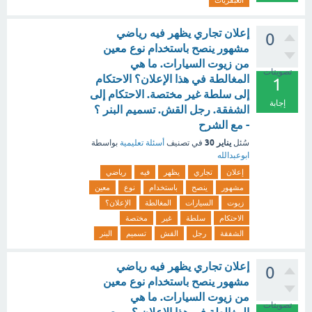
العبقريات
إعلان تجاري يظهر فيه رياضي
0
مشهور ينصح باستخدام نوع معين
من زيوت السيارات. ما هي
تصويتات
المغالطة في هذا الإعلان؟ الاحتكام
1
إلى سلطة غير مختصة. الاحتكام إلى
إجابة
الشفقة. رجل القش. تسميم البنر ؟
- مع الشرح
يناير 30
سُئل
في تصنيف
أسئلة تعليمية
بواسطة
ابوعبدالله
إعلان
تجاري
يظهر
فيه
رياضي
مشهور
ينصح
باستخدام
نوع
معين
زيوت
السيارات
المغالطة
الإعلان؟
الاحتكام
سلطة
غير
مختصة
الشفقة
رجل
القش
تسميم
البنر
إعلان تجاري يظهر فيه رياضي
0
مشهور ينصح باستخدام نوع معين
من زيوت السيارات. ما هي
تصويتات