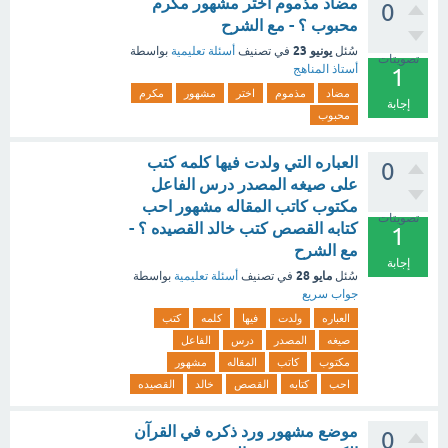
مضاد مذموم اختر مشهور مكرم
0
محبوب ؟ - مع الشرح
يونيو 23
سُئل
في تصنيف
أسئلة تعليمية
بواسطة
تصويتات
أستاذ المناهج
1
مضاد
مذموم
اختر
مشهور
مكرم
إجابة
محبوب
العباره التي ولدت فيها كلمه كتب
0
على صيغه المصدر درس الفاعل
مكتوب كاتب المقاله مشهور احب
تصويتات
كتابه القصص كتب خالد القصيده ؟ -
1
مع الشرح
إجابة
مايو 28
سُئل
في تصنيف
أسئلة تعليمية
بواسطة
جواب سريع
العباره
ولدت
فيها
كلمه
كتب
صيغه
المصدر
درس
الفاعل
مكتوب
كاتب
المقاله
مشهور
احب
كتابه
القصص
خالد
القصيده
موضع مشهور ورد ذكره في القرآن
0