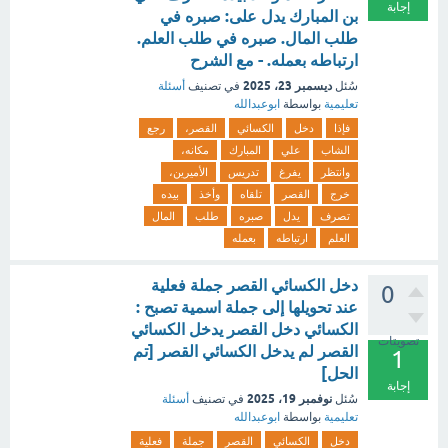
إجابة
بن المبارك يدل على: صبره في
طلب المال. صبره في طلب العلم.
ارتباطه بعمله. - مع الشرح
ديسمبر 23، 2025
سُئل
في تصنيف
أسئلة
تعليمية
بواسطة
ابوعبدالله
فإذا
دخل
الكسائي
القصر،
رجع
الشاب
علي
المبارك
مكانه،
وانتظر
يفرغ
تدريس
الأميرين،
خرج
القصر
تلقاه
وأخذ
بيده
تصرف
يدل
صبره
طلب
المال
العلم
ارتباطه
بعمله
دخل الكسائي القصر جملة فعلية
0
عند تحويلها إلى جملة اسمية تصبح :
الكسائي دخل القصر يدخل الكسائي
تصويتات
القصر لم يدخل الكسائي القصر [تم
1
الحل]
إجابة
نوفمبر 19، 2025
سُئل
في تصنيف
أسئلة
تعليمية
بواسطة
ابوعبدالله
دخل
الكسائي
القصر
جملة
فعلية