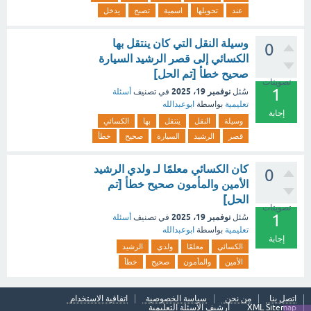
عند
تحويلها
اسمية
تصبح
يدخل
وسيلة النقل التي كان ينتقل بها
0
الكسائي إلى قصر الرشيد السيارة
صحيح خطأ [تم الحل]
تصويتات
1
نوفمبر 19، 2025
سُئل
في تصنيف
أسئلة
تعليمية
بواسطة
ابوعبدالله
إجابة
وسيلة
النقل
ينتقل
بها
الكسائي
قصر
الرشيد
السيارة
صحيح
خطأ
كان الكسائي معلمًا لـ ولدي الرشيد
0
الأمين والمأمون صحيح خطأ [تم
الحل]
تصويتات
1
نوفمبر 19، 2025
سُئل
في تصنيف
أسئلة
تعليمية
بواسطة
ابوعبدالله
إجابة
الكسائي
معلمًا
ولدي
الرشيد
الأمين
والمأمون
صحيح
خطأ
اتصل بنا
من نحن
سياسة الخصوصية
اتفاقية الاستخدام
XML Sitemap
أرشيف الأسئلة التعليمية