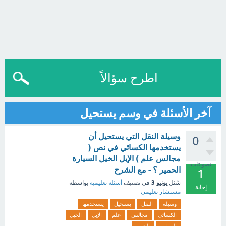
اطرح سؤالاً
آخر الأسئلة في وسم يستحيل
وسيلة النقل التي يستحيل أن
0
يستخدمها الكسائي في نص (
مجالس علم ) الإبل الخيل السيارة
تصويتات
الحمير ؟ - مع الشرح
1
يونيو 3
سُئل
في تصنيف
أسئلة تعليمية
بواسطة
إجابة
مستشار تعليمي
وسيلة
النقل
يستحيل
يستخدمها
الكسائي
مجالس
علم
الإبل
الخيل