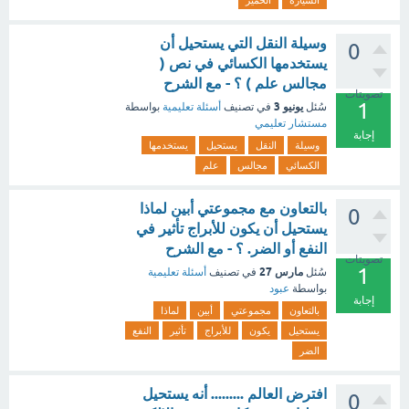
السيارة
الحمير
وسيلة النقل التي يستحيل أن
0
يستخدمها الكسائي في نص (
مجالس علم ) ؟ - مع الشرح
تصويتات
1
يونيو 3
سُئل
في تصنيف
أسئلة تعليمية
بواسطة
مستشار تعليمي
إجابة
وسيلة
النقل
يستحيل
يستخدمها
الكسائي
مجالس
علم
بالتعاون مع مجموعتي أبين لماذا
0
يستحيل أن يكون للأبراج تأثير في
النفع أو الضر. ؟ - مع الشرح
تصويتات
1
مارس 27
سُئل
في تصنيف
أسئلة تعليمية
بواسطة
عبود
إجابة
بالتعاون
مجموعتي
أبين
لماذا
يستحيل
يكون
للأبراج
تأثير
النفع
الضر
افترض العالم ......... أنه يستحيل
0