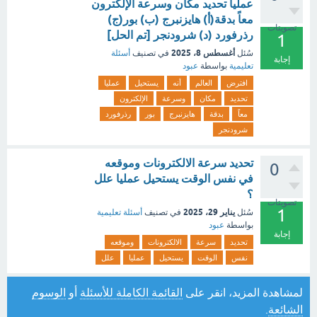
عمليا تحديد مكان وسرعة الإلكترون
معاً بدقة(أ) هايزنبرج (ب) بور(ج)
تصويتات
رذرفورد (د) شرودنجر [تم الحل]
1
أغسطس 8، 2025
سُئل
في تصنيف
أسئلة
إجابة
تعليمية
بواسطة
عبود
افترض
العالم
أنه
يستحيل
عمليا
تحديد
مكان
وسرعة
الإلكترون
معاً
بدقة
هايزنبرج
بور
رذرفورد
شرودنجر
تحديد سرعة الالكترونات وموقعه
0
في نفس الوقت يستحيل عمليا علل
؟
تصويتات
1
يناير 29، 2025
سُئل
في تصنيف
أسئلة تعليمية
بواسطة
عبود
إجابة
تحديد
سرعة
الالكترونات
وموقعه
نفس
الوقت
يستحيل
عمليا
علل
لمشاهدة المزيد، انقر على
القائمة الكاملة للأسئلة
أو
الوسوم
الشائعة
.