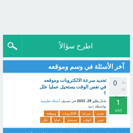
اطرح سؤالاً
آخر الأسئلة في وسم وموقعه
تحديد سرعة الالكترونات وموقعه
0
في نفس الوقت يستحيل عمليا علل
؟
تصويتات
1
يناير 29، 2025
سُئل
في تصنيف
أسئلة تعليمية
بواسطة
عبود
إجابة
تحديد
سرعة
الالكترونات
وموقعه
نفس
الوقت
يستحيل
عمليا
علل