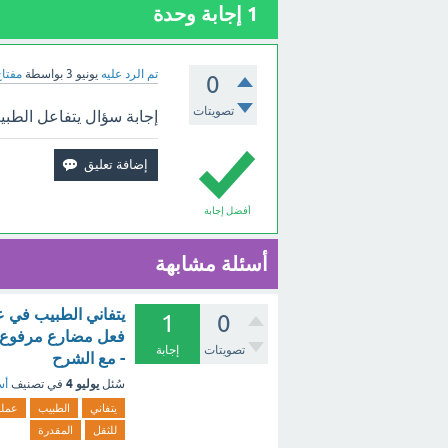
1
إجابة وحدة
تم الرد عليه
يونيو 3
بواسطة
مفتاح
0
تصويتات
إجابة سؤال يتفاعل الطبي
أفضل إجابة
أسئلة مشابهة
يتفاني الطبيب في ع
1
0
فعل مضارع مرفوع با
تصويتات
إجابة
- مع الشرح
يوليو 4
سُئل
في تصنيف
أس
يتفاني
الطبيب
عمله
للثقل
المقدرة