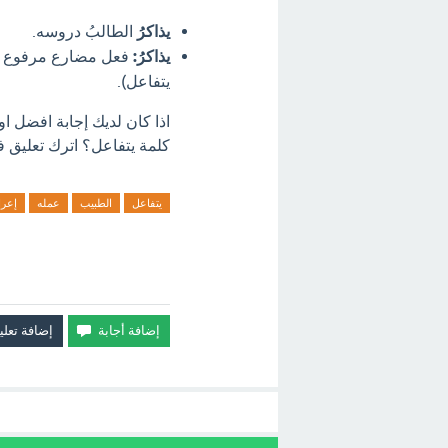
يذاكرُ
الطالبُ دروسه.
يذاكرُ:
فعل مضارع مرفوع وع
يتفاعل).
اذا كان لديك إجابة افضل 
كلمة يتفاعل؟ اترك تعليق فو
يتفاعل
الطبيب
عمله
إعر