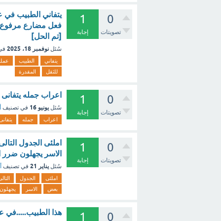
يتفاني الطبيب في ع
1
0
فعل مضارع مرفوع با
تصويتات
إجابة
[تم الحل]
نوفمبر 18، 2025
سُئل
في
يتفاني
الطبيب
عمله
للثقل
المقدرة
اعراب جمله يتفانى 
1
0
يونيو 16
سُئل
في تصنيف
أ
تصويتات
إجابة
اعراب
جمله
يتفانى
املئى الجدول التا
1
0
الاسر يجهلون ضرر ا
تصويتات
إجابة
يناير 21
سُئل
في تصنيف
أ
املئى
الجدول
التال
بعض
الاسر
يجهلون
هذا الطبيب.....في ع
1
0