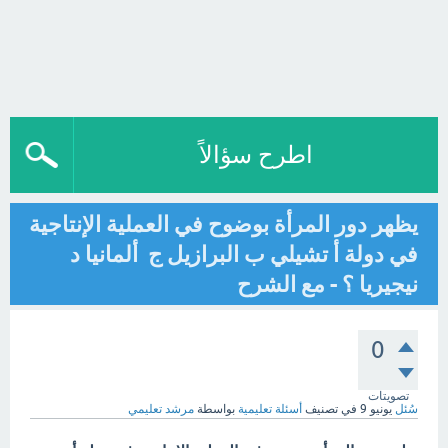
اطرح سؤالاً
‏يظهر دور المرأة بوضوح في العملية الإنتاجية
في دولة أ ‏تشيلي ب ‏البرازيل ج ‏ ‏ألمانيا د
‏نيجيريا ؟ - مع الشرح
0
تصويتات
سُئل
يونيو 9
في تصنيف
أسئلة تعليمية
بواسطة
مرشد تعليمي