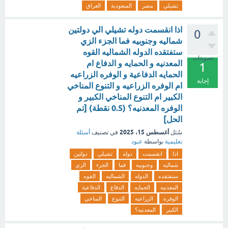
تشيلي
مصر
السعودية
العراق
اذا انقسمت دوله تشيلي الي دولتين
0
شماليه وجنوبيه فما الجزء الزي
ستفتقده الدوله الشماليه القوه
تصويتات
المعدنيه و الحمايه و الدفاع ام
1
الحمايه الدفاعية و الوفره الزراعيه
إجابة
ام الوفره الزراعيه و التنوع المناخي
الكبير ام التنوع المناخي الكبير و
الوفره المعدنيه؟ (0.5 نقطة) [تم
الحل]
أغسطس 15، 2025
سُئل
في تصنيف
أسئلة
تعليمية
بواسطة
عبود
اذا
انقسمت
دوله
تشيلي
دولتين
شماليه
وجنوبيه
فما
الجزء
الزي
ستفتقده
الدوله
الشماليه
القوه
المعدنيه
الحمايه
الدفاع
الدفاعية
الوفره
الزراعيه
التنوع
المناخي
الكبير
المعدنيه؟