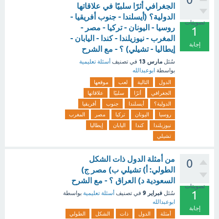
الجغرافي أثرًا سلبيًا في علاقاتها
الدولية؟ (أيسلندا - جنوب أفريقيا -
تصويتات
روسيا - اليونان - تركيا - مصر -
1
المغرب - نيوزيلندا - كندا - اليابان -
إجابة
إيطاليا - تشيلي) ؟ - مع الشرح
مارس 13
سُئل
في تصنيف
أسئلة تعليمية
بواسطة
ابوعبدالله
الدول
التالية
لعب
موقعها
الجغرافي
أثرًا
سلبيًا
علاقاتها
الدولية؟
أيسلندا
جنوب
أفريقيا
روسيا
اليونان
تركيا
مصر
المغرب
نيوزيلندا
كندا
اليابان
إيطاليا
تشيلي
من أمثلة الدول ذات الشكل
0
الطولي: أ) تشيلي ب) مصر ج)
السعودية د) العراق ؟ - مع الشرح
تصويتات
1
فبراير 9
سُئل
في تصنيف
أسئلة تعليمية
بواسطة
ابوعبدالله
إجابة
أمثلة
الدول
ذات
الشكل
الطولي