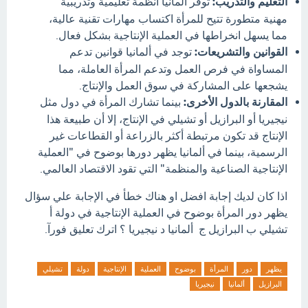
التعليم والتدريب:
توفر ألمانيا أنظمة تعليمية وتدريبية
مهنية متطورة تتيح للمرأة اكتساب مهارات تقنية عالية،
مما يسهل انخراطها في العملية الإنتاجية بشكل فعال.
القوانين والتشريعات:
توجد في ألمانيا قوانين تدعم
المساواة في فرص العمل وتدعم المرأة العاملة، مما
يشجعها على المشاركة في سوق العمل والإنتاج.
المقارنة بالدول الأخرى:
بينما تشارك المرأة في دول مثل
نيجيريا أو البرازيل أو تشيلي في الإنتاج، إلا أن طبيعة هذا
الإنتاج قد تكون مرتبطة أكثر بالزراعة أو القطاعات غير
الرسمية، بينما في ألمانيا يظهر دورها بوضوح في "العملية
الإنتاجية الصناعية والمنظمة" التي تقود الاقتصاد العالمي.
اذا كان لديك إجابة افضل او هناك خطأ في الإجابة علي سؤال
‏يظهر دور المرأة بوضوح في العملية الإنتاجية في دولة أ
‏تشيلي ب ‏البرازيل ج ‏ ‏ألمانيا د ‏نيجيريا ؟ اترك تعليق فورآ.
يظهر
دور
المرأة
بوضوح
العملية
الإنتاجية
دولة
تشيلي
البرازيل
ألمانيا
نيجيريا