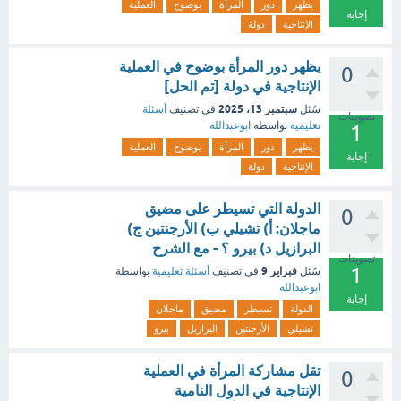
يظهر
دور
المرأة
بوضوح
العملية
إجابة
الإنتاجية
دولة
‏يظهر دور المرأة بوضوح في العملية
0
الإنتاجية في دولة [تم الحل]
سبتمبر 13، 2025
سُئل
في تصنيف
أسئلة
تصويتات
تعليمية
بواسطة
ابوعبدالله
1
يظهر
دور
المرأة
بوضوح
العملية
إجابة
الإنتاجية
دولة
الدولة التي تسيطر على مضيق
0
ماجلان: أ) تشيلي ب) الأرجنتين ج)
البرازيل د) بيرو ؟ - مع الشرح
تصويتات
1
فبراير 9
سُئل
في تصنيف
أسئلة تعليمية
بواسطة
ابوعبدالله
إجابة
الدولة
تسيطر
مضيق
ماجلان
تشيلي
الأرجنتين
البرازيل
بيرو
تقل مشاركة المرأة في العملية
0
الإنتاجية في الدول النامية