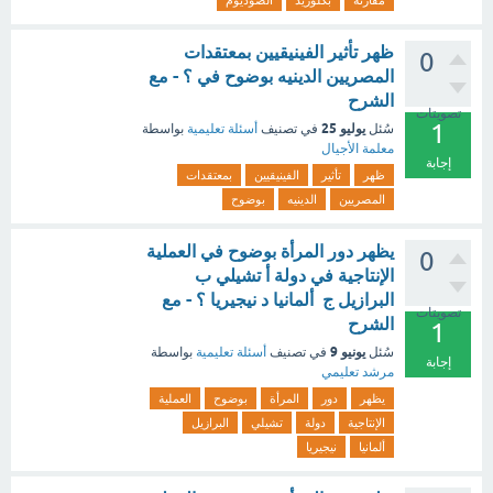
مقارنة
بكلوريد
الصوديوم
ظهر تأثير الفينيقيين بمعتقدات
0
المصريين الدينيه بوضوح في ؟ - مع
الشرح
تصويتات
1
يوليو 25
سُئل
في تصنيف
أسئلة تعليمية
بواسطة
معلمة الأجيال
إجابة
ظهر
تأثير
الفينيقيين
بمعتقدات
المصريين
الدينيه
بوضوح
‏يظهر دور المرأة بوضوح في العملية
0
الإنتاجية في دولة أ ‏تشيلي ب
‏البرازيل ج ‏ ‏ألمانيا د ‏نيجيريا ؟ - مع
تصويتات
الشرح
1
يونيو 9
سُئل
في تصنيف
أسئلة تعليمية
بواسطة
إجابة
مرشد تعليمي
يظهر
دور
المرأة
بوضوح
العملية
الإنتاجية
دولة
تشيلي
البرازيل
ألمانيا
نيجيريا