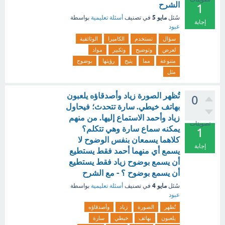
الشرح
1
مايو 5
سُئل
في تصنيف
أسئلة تعليمية
بواسطة
إجابة
عبود
سؤال
تستخدم
الكاميرا
الوثائقية
لعرض
وتوضيح
وتكبير
مواد
متنوعة
مما
يتيح
رؤيتها
بوضوح
مثل
تُظهر الصورة زياد وأصدقاؤه يلعبون
0
بهاتف خيطي. سارة تتحدث؛ فيحاول
زياد وأحمد الاستماع إليها. من منهم
تصويتات
يمكنه سماع سارة وهي تتكلم؟
1
كلاهما يسمعان بنفس الوضوح لا
إجابة
يسمع أي منهما أحمد فقط يستطيع
أن يسمع بوضوح زياد فقط يستطيع
أن يسمع بوضوح ؟ - مع الشرح
مايو 4
سُئل
في تصنيف
أسئلة تعليمية
بواسطة
عبود
تُظهر
الصورة
زياد
وأصدقاؤه
يلعبون
بهاتف
خيطي
سارة