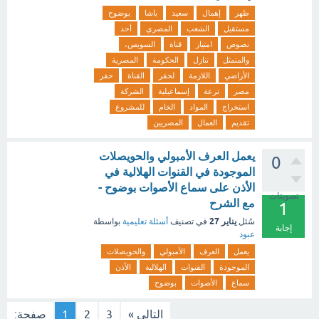
ظهر
إهمال
سعيد
باشا
بوضوح
مستقبل
الشعب
المصري
أحد
نصوص
امتياز
قناة
السويس،
والمتمثل
تنازل
الحكومة
المصرية
الأراضي
اللازمة
لحفر
القناة
حفر
مصر
ترعة
إسماعيلية
الشركة
استخراج
المواد
الخام
للمشروع
تقديم
العمال
المصريين
يعمل العرف الأمبولي والحويصلات
0
الموجودة في القنوات الهلالية في
الأذن على سماع الأصوات بوضوح -
تصويتات
مع الشرح
1
يناير 27
سُئل
في تصنيف
أسئلة تعليمية
بواسطة
إجابة
عبود
يعمل
العرف
الأمبولي
والحويصلات
الموجودة
القنوات
الهلالية
الأذن
سماع
الأصوات
بوضوح
التالي »
3
2
1
صفحة: