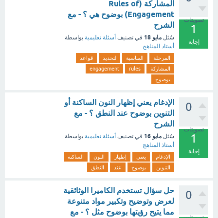
المشاركة (Rules of
Engagement) بوضوح هي ؟ - مع
تصويتات
الشرح
1
مايو 18
سُئل
في تصنيف
أسئلة تعليمية
بواسطة
إجابة
أستاذ المناهج
المرحلة
المناسبة
لتحديد
قواعد
المشاركة
rules
engagement
بوضوح
الإدغام يعني إظهار النون الساكنة أو
0
التنوين بوضوح عند النطق ؟ - مع
الشرح
تصويتات
1
مايو 16
سُئل
في تصنيف
أسئلة تعليمية
بواسطة
أستاذ المناهج
إجابة
الإدغام
يعني
إظهار
النون
الساكنة
التنوين
بوضوح
عند
النطق
حل سؤال تستخدم الكاميرا الوثائقية
0
لعرض وتوضيح وتكبير مواد متنوعة
مما يتيح رؤيتها بوضوح مثل ؟ - مع
تصويتات