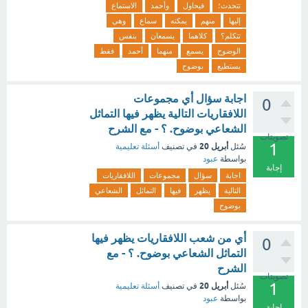
تتحدث؛
فيحاول
وأحمد
الاستماع
إليها
منهم
يمكنه
سماع
وهي
تتكلم؟
كلاهما
يسمعان
بنفس
الوضوح
يسمع
منهما
أحمد
فقط
يستطيع
بوضوح
اجابة سؤال أي مجموعات
0
اللافقاريات التالية يظهر فيها التماثل
الشعاعي بوضوح. ؟ - مع الشرح
تصويتات
1
أبريل 20
سُئل
في تصنيف
أسئلة تعليمية
بواسطة
عبود
إجابة
اجابة
سؤال
مجموعات
اللافقاريات
التالية
يظهر
فيها
التماثل
الشعاعي
بوضوح
أي من شعب اللافقاريات يظهر فيها
0
التماثل الشعاعي بوضوح. ؟ - مع
الشرح
تصويتات
1
أبريل 20
سُئل
في تصنيف
أسئلة تعليمية
بواسطة
عبود
إجابة