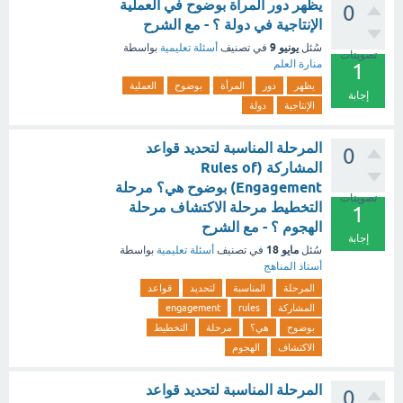
‏يظهر دور المرأة بوضوح في العملية
0
الإنتاجية في دولة ؟ - مع الشرح
يونيو 9
سُئل
في تصنيف
أسئلة تعليمية
بواسطة
تصويتات
منارة العلم
1
يظهر
دور
المرأة
بوضوح
العملية
إجابة
الإنتاجية
دولة
المرحلة المناسبة لتحديد قواعد
0
المشاركة (Rules of
Engagement) بوضوح هي؟ مرحلة
تصويتات
التخطيط مرحلة الاكتشاف مرحلة
1
الهجوم ؟ - مع الشرح
إجابة
مايو 18
سُئل
في تصنيف
أسئلة تعليمية
بواسطة
أستاذ المناهج
المرحلة
المناسبة
لتحديد
قواعد
المشاركة
rules
engagement
بوضوح
هي؟
مرحلة
التخطيط
الاكتشاف
الهجوم
المرحلة المناسبة لتحديد قواعد
0