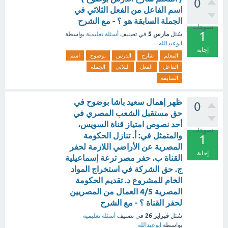
0
اسم الفاعل من الفعل الثلاثي في
الجملة السابقة هو ؟ - مع الشرح
تصويتات
1
مارس 5
سُئل
في تصنيف
أسئلة تعليمية
بواسطة
ابوعبدالله
إجابة
المعلم
شارح
الدرس
بوضوح
اسم
الفاعل
الفعل
الثلاثي
الجملة
السابقة
ظهر إهمال سعيد باشا بوضوح في
0
حق مستقبل الشعب المصري في
أحد نصوص امتياز قناة السويس،
تصويتات
والمتمثل في: أ. تنازل الحكومة
1
المصرية عن الأراضي اللازمة لحفر
إجابة
القناة ب. حفر مصر ترعة إسماعيلية
ج. حق الشركة في استخراج المواد
الخام للمشروع د. تقديم الحكومة
المصرية 4/5 العمال من المصريين
لحفر القناة ؟ - مع الشرح
فبراير 26
سُئل
في تصنيف
أسئلة تعليمية
بواسطة
ابوعبدالله