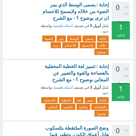
إجابة : يسمى الوسط الذي يمر
0
الضوء من خلاله ولايسمح للاجسام
ان ترى بوضوح ؟ - مع الشرح
تصويتات
1
أبريل 5
سُئل
في تصنيف
أسئلة تعليمية
بواسطة
عبود
إجابة
إجابة
يسمى
الوسط
يمر
الضوء
خلاله
ولايسمح
للاجسام
ترى
بوضوح
إجابة : تتميز لغة الخطبة المحفلية
0
بالفصاحة والقوة والتعبير عن
المعاني بوضوح ؟ - مع الشرح
تصويتات
1
أبريل 5
سُئل
في تصنيف
أسئلة تعليمية
بواسطة
عبود
إجابة
إجابة
تتميز
لغة
الخطبة
المحفلية
بالفصاحة
والقوة
والتعبير
المعاني
بوضوح
وضح الصورة الملتقطة بتلسكوب
0
هابل أعماق الكون، وتظهر فيها