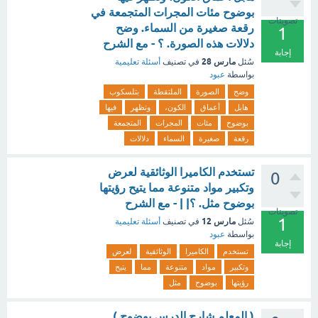
بوضوح مئات المجرات المتجمعة في
تصويتات
رقعة صغيرة من السماء. وضح
1
دلالات هذه الصورة. ؟ - مع الشرح
إجابة
مارس 28
سُئل
في تصنيف
أسئلة تعليمية
بواسطة
عبود
وضح
الصورة
الملتقطة
بتلسكوب
هابل
أعماق
الكون،
وتظهر
فيها
بوضوح
مئات
المجرات
المتجمعة
رقعة
صغيرة
السماء
دلالات
تستخدم الكاميرا الوثائقية لعرض
0
وتكبير مواد متنوعة مما يتيح رؤيتها
بوضوح مثل. ؟| | - مع الشرح
تصويتات
1
مارس 12
سُئل
في تصنيف
أسئلة تعليمية
بواسطة
عبود
إجابة
تستخدم
الكاميرا
الوثائقية
لعرض
وتكبير
مواد
متنوعة
مما
يتيح
رؤيتها
بوضوح
مثل
( المعلم شارح الدرس بوضوح )