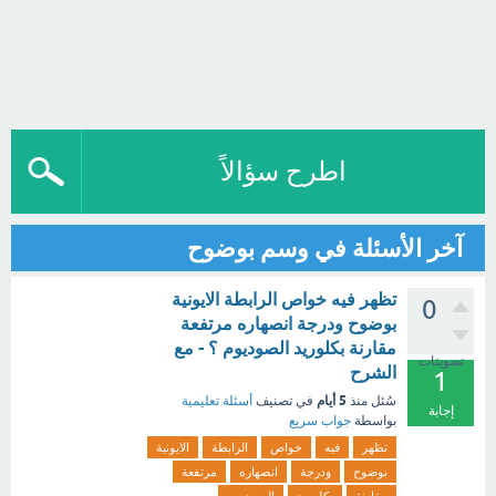
اطرح سؤالاً
آخر الأسئلة في وسم بوضوح
تظهر فيه خواص الرابطة الايونية
0
بوضوح ودرجة انصهاره مرتفعة
مقارنة بكلوريد الصوديوم ؟ - مع
تصويتات
الشرح
1
5 أيام
سُئل
منذ
في تصنيف
أسئلة تعليمية
إجابة
بواسطة
جواب سريع
تظهر
فيه
خواص
الرابطة
الايونية
بوضوح
ودرجة
انصهاره
مرتفعة