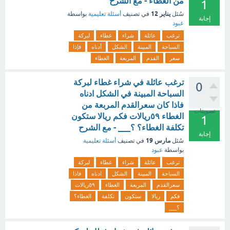
من الغطاء - مع الشرح
1
يناير 12
سُئل
في تصنيف
أسئلة تعليمية
بواسطة
إجابة
عبود
ترغب
عائلة
شراء
غطاء
لبركة
السباحة
المبينة
الشكل
أدناه
فإذا
سعر
القدم
المربعة
الغطاء
ترغب عائلة في شراء غطاء لبركة
0
السباحة المبينة في الشكل ادناه
فاذا كان سعرالقدم المربعة من
تصويتات
الغطاء ٥٩ريالات فكم ريالا ستكون
1
تكلفة الغطاء؟ ؟___ - مع الشرح
إجابة
مارس 19
سُئل
في تصنيف
أسئلة تعليمية
بواسطة
عبود
ترغب
عائلة
شراء
غطاء
لبركة
السباحة
المبينة
الشكل
ادناه
فاذا
سعرالقدم
المربعة
الغطاء
٥٩ريالات
فكم
ريالا
ستكون
تكلفة
الغطاء؟
؟___