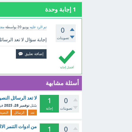
1
إجابة وحدة
تم الرد عليه
يونيو 20
بواسطة
مفت
0
تصويتات
إجابة سؤال لا تعد الرسائ
أفضل إجابة
أسئلة مشابهة
لا تعد الرسائل النص
1
0
نوفمبر 28، 2025
سُئل
في
تصويتات
إجابة
تعد
الرسائل
النصية
من ادوات التنمر الا
1
0