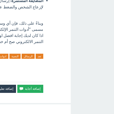
المضايقة المستمرة:
إرسال 
لإزعاج الشخص والضغط عليه
وبناءً على ذلك، فإن أي وسي
مسمى "أدوات التنمر الإلكت
اذا كان لديك إجابة افضل ا
التنمر الالكتروني صح أم خط
تعد
الرسائل
النصية
ادوات