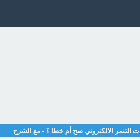
ات التنمر الالكتروني صح أم خطا ؟ - مع الشرح