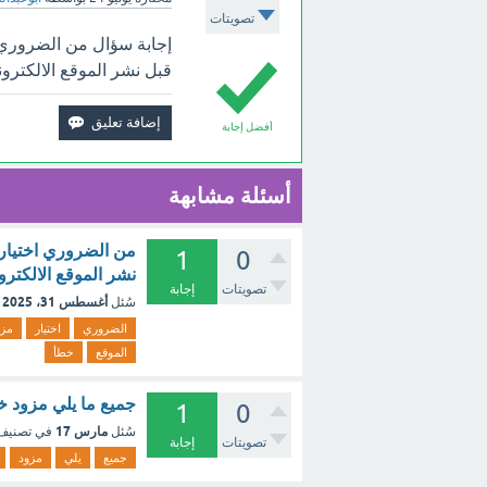
تصويتات
إجابة سؤال من الضروري ا
قبل نشر الموقع الالكتروني: (2 نقطة) صح خطأ ؟ ب
أفضل إجابة
أسئلة مشابهة
من الضروري اختيار 
1
0
نشر الموقع الالكتروني: (2 نقطة) صح خطأ
تصويتات
إجابة
أغسطس 31، 2025
سُئل
الضروري
اختيار
مزو
الموقع
خطأ
جميع ما يلي مزود خ
1
0
مارس 17
سُئل
في تصني
تصويتات
إجابة
جميع
يلي
مزود