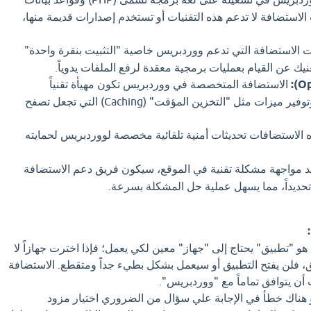
M). إذا كانت الاستضافة لا تدعم هذه التقنيات أو تستخدم إصدارات قديمة منها،
الاستضافة التي تدعم ووردبريس خاصية "التثبيت بنقرة واحدة"
الاستضافة المتخصصة في ووردبريس تكون مهيأة تقنياً
لتسريع تحميل الصفحات، وتوفير ميزات مثل "التخزين المؤقت" (Caching) التي تجعل تصفح
 الاستضافات تحديثات أمنية تلقائية مخصصة لووردبريس لحمايته
 مواجهة مشكلة تقنية في الموقع، سيكون فريق دعم الاستضافة
تحديداً، مما يسهل عملية حل المشكلة بسرعة.
و "تطبيق" يحتاج إلى "جهاز" معين لكي يعمل؛ فإذا اخترت جهازاً لا
، فلن يفتح التطبيق أو سيعمل بشكل بطيء جداً ومتقطع. الاستضافة
أن يتوافق تماماً مع "ووردبريس".
و هناك خطأ في الإجابة علي سؤال من الضروري اختيار مزود