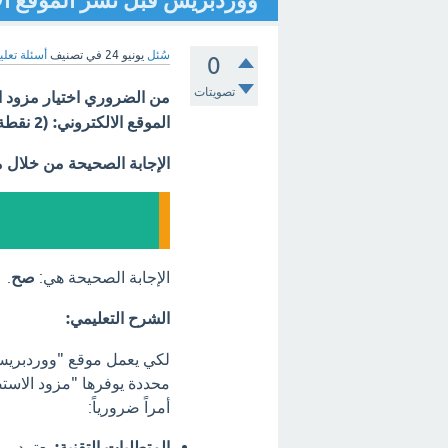
ووردبريس قبل نشر الموقع الالكتروني: (2 نقطة) صح
سُئل
يونيو 24
في تصنيف
أسئلة تعلي
0
تصويتات
من الضروري اختيار مزود ا
الموقع الالكتروني: (2 نقطة) صح خطأ ؟؟
الإجابة الصحيحة من خلال 
الإجابة الصحيحة هي:
صح
.
الشرح التعليمي:
محددة يوفرها "مزود الاست
أمراً ضرورياً:
المتطلبات التقنية: