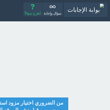
سؤال وإجابة
اطرح سؤالاً
من الضروري اختيار مزود استض