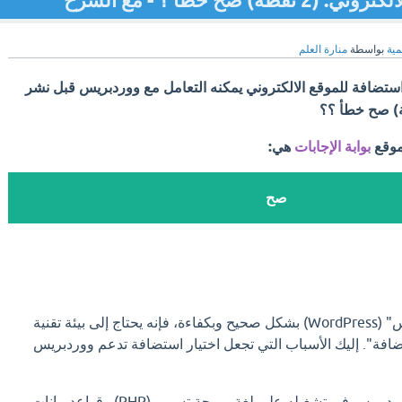
 خطأ ؟ - مع الشرح
مية
بواسطة
منارة العلم
ستضافة للموقع الالكتروني يمكنه التعامل مع ووردبريس قبل نشر
موقع
بوابة الإجابات
هي:
صح
لكي يعمل موقع "ووردبريس" (WordPress) بشكل صحيح وبكفاءة، فإنه يحتاج إلى بيئة تقنية
ضافة". إليك الأسباب التي تجعل اختيار استضافة تدعم ووردبريس
يعتمد ووردبريس في تشغيله على لغة برمجة تسمى (PHP) وقواعد بيانات