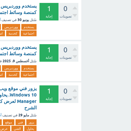
1
0
كمنصة وسائط اجتماع
تصويتات
إجابة
يونيو 30
سُئل
في تصنيف
أ
يستخدم
ووردبريس
اجتماعية
كخدمة
اس
1
0
كمنصة وسائط اجتماع
تصويتات
إجابة
أغسطس 9، 2025
سُئل
ف
يستخدم
ووردبريس
اجتماعية
كخدمة
اس
1
0
تصويتات
إجابة
Manager لع
الشرح
مايو 29
سُئل
في تصنيف
أس
يزور
فني
موقع
يحاول
الفني
عرض