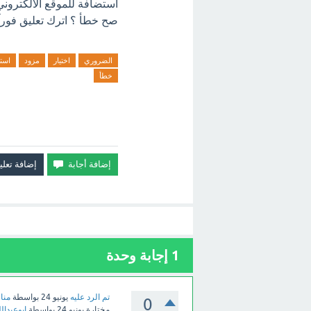
صح خطأ ؟ اترك تعليق فورآ
الضروري
اختيار
مزود
است
خطأ
1
إجابة وحدة
تم الرد عليه
يونيو 24
بواسطة
منار
0
مختارة
يونيو 24
بواسطة
ابوعبدالل