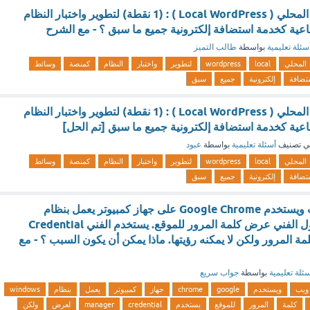
يستخدم ووردبريس المحلي ( Local WordPress ) : (1 نقطة) لتطوير واختبار النظام
ية كخدمة استضافة إلكترونية جميع ما سبق ؟ - مع الشرح
سئلة تعليمية
بواسطة
طالب التميز
المحلي
local
wordpress
لتطوير
واختبار
النظام
كمنصة
وسائط
تضافة
إلكترونية
جميع
سبق
يستخدم ووردبريس المحلي ( Local WordPress ) : (1 نقطة) لتطوير واختبار النظام
ية كخدمة استضافة إلكترونية جميع ما سبق [تم الحل]
ي تصنيف
أسئلة تعليمية
بواسطة
عبود
المحلي
local
wordpress
لتطوير
واختبار
النظام
كمنصة
وسائط
تضافة
إلكترونية
جميع
سبق
يزور فني موقع ويب ويستخدم Google Chrome على جهاز كمبيوتر يعمل بنظام
Windows 10. يحاول الفني عرض كلمة المرور للموقع. يستخدم الفني Credential
رض كلمة المرور ولكن لا يمكنه رؤيتها. ماذا يمكن أن يكون السبب ؟ - مع
ئلة تعليمية
بواسطة
جواب سريع
ويب
ويستخدم
google
chrome
جهاز
كمبيوتر
يعمل
بنظام
windows
كلمة
المرور
للموقع
يستخدم
credential
manager
لعرض
ولكن