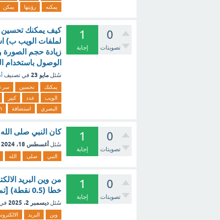
يمكنه
رؤيتها
يمكن
كيف يمكنك تحسين س
1
0
لملفات الويب ب) اس
تصويتات
إجابة
الوصول باستخدام ال
مايو 23
سُئل
في تصنيف
أس
يمكنك
تحسين
سرع
الويب
عدد
كبير
البصري
استضافة
n
كان النبي صلى الل
1
0
أغسطس 18، 2024
سُئل
تصويتات
إجابة
النبي
صلى
الله
من وين البريد الالك
1
0
خطا (0.5 نقطة) [تم الحل]
تصويتات
إجابة
ديسمبر 2، 2025
سُئل
في 
وين
البريد
الالكترون