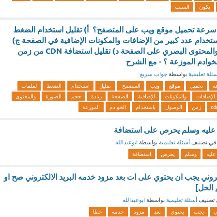
يكون
السبب
رعة تحميل موقع ويب على المتصفح؟ أ) تقليل استخدام الضغط
تخدام عدد كبير من الإضافات والمكونات الإضافية في الصفحة ج)
زيادة حجم الصورة والمحتوى البصري على الصفحة د) تقليل استضافة CDN من زمن
خوادم الموزعة ؟ - مع الشرح
ئلة تعليمية
بواسطة
جواب سريع
ة
تحميل
موقع
ويب
المتصفح
تقليل
استخدام
الضغط
لملفات
الإضافات
والمكونات
الإضافية
الصفحة
زيادة
حجم
الصورة
والمحتوى
cd
زمن
الوصول
باستخدام
الخوادم
الموزعة
ه عليه وسلم يحرص على استضافة
في تصنيف
أسئلة تعليمية
بواسطة
ابوعبدالله
عليه
وسلم
يحرص
استضافة
تروني يجب ان يحتوي على ات بعد مزود خدمه البريد الالكتروني صح او
تصنيف
أسئلة تعليمية
بواسطة
ابوعبدالله
ي
يجب
يحتوي
بعد
مزود
خدمه
خطا