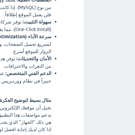
من نوع (ySQL
فلن يعمل الموقع إطلاقاً.
سهولة التثبيت:
توفر شركات 
(One-Click Install)، مما يغنيك عن القيام بعمليات برمجية معقدة لرفع الملفات يدوياً.
سرعة الأداء (Optimization):
الزوار للموقع أسرع.
الأمان والتحديثات:
توفر هذه
من الثغرات والاختراقات.
الدعم الفني المتخصص:
عند
خبيراً في نظام ووردبريس 
مثال بسيط لتوضيح الفكرة:
تخيل أن موقعك الإلكتروني ه
يدعم مواصفات هذا التطبيق
هي ذلك "الجهاز" الذي يجب 
اذا كان لديك إجابة افضل ا