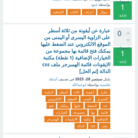
تصويتات
بواسطة
عبود
1
سؤال
أعراف
الكتابة
الإضافية
إجابة
عبارة عن أيقونة من ثلاثة أسطر
0
على الزاوية اليسرى أو اليمنى من
الموقع الالكتروني عند الضغط عليها
تصويتات
يمكنك فتح قائمة بها مجموعة من
1
الخيارات الإضافية (1 نقطة) مكتبة
إجابة
الايقونات قائمة الهمبرجر ملف css
الدالة [تم الحل]
سبتمبر 28، 2025
سُئل
في تصنيف
أسئلة
تعليمية
بواسطة
ابوعبدالله
عبارة
أيقونة
ثلاثة
أسطر
الزاوية
اليسرى
اليمنى
الموقع
الالكتروني
عند
الضغط
عليها
يمكنك
فتح
قائمة
بها
مجموعة
الخيارات
الإضافية
مكتبة
الايقونات
الهمبرجر
ملف
css
الدالة