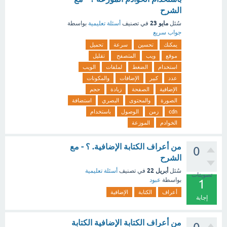
الشرح
مايو 23
سُئل
في تصنيف
أسئلة تعليمية
بواسطة
جواب سريع
يمكنك
تحسين
سرعة
تحميل
موقع
ويب
المتصفح
تقليل
استخدام
الضغط
لملفات
الويب
عدد
كبير
الإضافات
والمكونات
الإضافية
الصفحة
زيادة
حجم
الصورة
والمحتوى
البصري
استضافة
cdn
زمن
الوصول
باستخدام
الخوادم
الموزعة
من أعراف الكتابة الإضافية. ؟ - مع
0
الشرح
أبريل 22
سُئل
في تصنيف
أسئلة تعليمية
تصويتات
بواسطة
عبود
1
أعراف
الكتابة
الإضافية
إجابة
من أعراف الكتابة الإضافية الكتابة