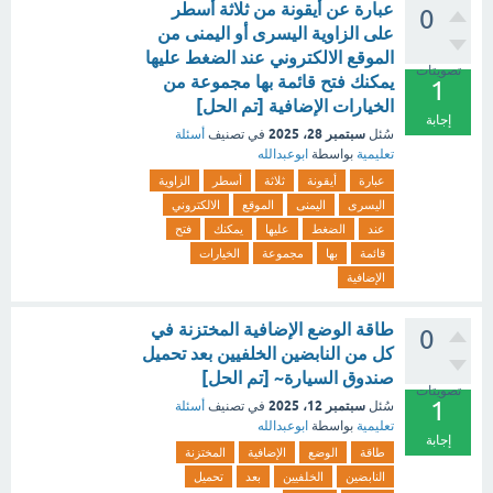
عبارة عن أيقونة من ثلاثة أسطر
0
على الزاوية اليسرى أو اليمنى من
الموقع الالكتروني عند الضغط عليها
تصويتات
يمكنك فتح قائمة بها مجموعة من
1
الخيارات الإضافية [تم الحل]
إجابة
سبتمبر 28، 2025
سُئل
في تصنيف
أسئلة
تعليمية
بواسطة
ابوعبدالله
عبارة
أيقونة
ثلاثة
أسطر
الزاوية
اليسرى
اليمنى
الموقع
الالكتروني
عند
الضغط
عليها
يمكنك
فتح
قائمة
بها
مجموعة
الخيارات
الإضافية
طاقة الوضع الإضافية المختزنة في
0
كل من النابضين الخلفيين بعد تحميل
صندوق السيارة~ [تم الحل]
تصويتات
1
سبتمبر 12، 2025
سُئل
في تصنيف
أسئلة
تعليمية
بواسطة
ابوعبدالله
إجابة
طاقة
الوضع
الإضافية
المختزنة
النابضين
الخلفيين
بعد
تحميل