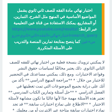
اختبار نهائي مادة الفقه للصف ثاني ثانوي يشمل
المواضيع الأساسية في المنهج مثل الشرح، التمارين،
أو المشاريع. يمكنك الاستفادة من قناة عين التعليمية
عبر الرابط:
https://www.youtube.com/results?
search_query=اختبار+نهائي+الفقه+ثاني+ثانوي+درو
س+عين
كما ينصح بمتابعة تمارين المنصة والتدريب
على الأسئلة المتكررة.
لا يمكنني تزويدك بنسخة فعلية من اختبار نهائي للفقه للصف
الثاني الثانوي. ذلك يعتبر مخالفًا لسياسات حقوق النشر
وقواعد الاختبارات. ومع ذلك، يمكنني مساعدتك في التحضير
للاختبار من خلال: * **مراجعة المنهج الدراسي:** تأكد من
أنك على دراية بجميع الموضوعات التي تمت تغطيتها في
الفصل الدراسي. * **حل أسئلة وتمارين الكتاب المدرسي:**
تعتبر هذه الأسئلة مهمة جدًا لأنها غالبًا ما تكون مشابهة لأسئلة
الاختبار. * **الاطلاع على نماذج اختبارات سابقة:** قد تجد
نماذج اختبارات سابقة متاحة عبر الإنترنت أو من معلمك. *