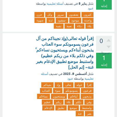
يناير 8
سُئل
في تصنيف
أسئلة تعليمية
بواسطة
إجابة
عبود
كثيرون
يعتقدون
سرور
وكل
حزن
واحدة
موجود
-مفقود
لذة
شهوة
بلاء
-بكاء
نعمة
نقمة
إقرأ قوله تعالى(وإذ نجيناكم من آل
0
فرعون يسومونكم سوء العذاب
يذبحون أبناءكم ويستحيون نساءكم ۚ
تصويتات
وفي ذلكم بلاء من ربكم عظيم)
1
واستنبط موضع تطبيق الإدغام بغير
إجابة
غنة~ [تم الحل]
أغسطس 9، 2025
سُئل
في تصنيف
أسئلة
تعليمية
بواسطة
عبود
إقرأ
قوله
تعالى
وإذ
نجيناكم
فرعون
يسومونكم
سوء
العذاب
يذبحون
أبناءكم
ويستحيون
نساءكم
وفي
ذلكم
بلاء
ربكم
عظيم
واستنبط
موضع
تطبيق
الإدغام
بغير
غنة