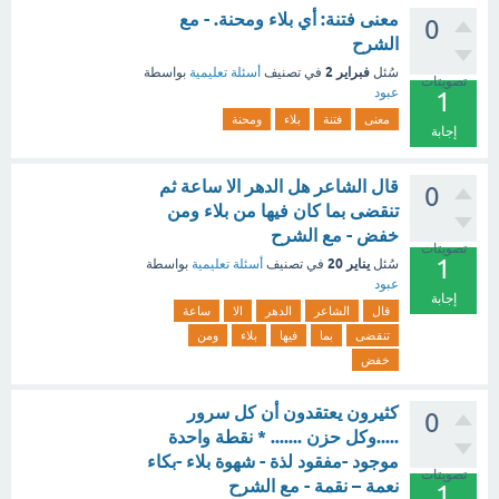
معنى فتنة: أي بلاء ومحنة. - مع
0
الشرح
فبراير 2
سُئل
في تصنيف
أسئلة تعليمية
بواسطة
تصويتات
عبود
1
معنى
فتنة
بلاء
ومحنة
إجابة
قال الشاعر هل الدهر الا ساعة ثم
0
تنقضى بما كان فيها من بلاء ومن
خفض - مع الشرح
تصويتات
1
يناير 20
سُئل
في تصنيف
أسئلة تعليمية
بواسطة
عبود
إجابة
قال
الشاعر
الدهر
الا
ساعة
تنقضى
بما
فيها
بلاء
ومن
خفض
كثيرون يعتقدون أن كل سرور
0
.....وكل حزن ....... * نقطة واحدة
موجود -مفقود لذة - شهوة بلاء -بكاء
تصويتات
نعمة – نقمة - مع الشرح
1