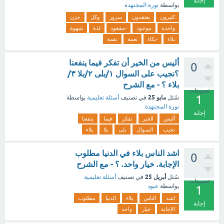
إجابة
بواسطة
نورة المجتهدة
كثيرون
يعتقدون
سرور
وكل
حزن
واحدة
موجود
-مفقود
لذة
شهوة
بلاء
-بكاء
نعمة
نقمة
أليس من الخير أن تفكر فيما ينفعنا
0
؟نجيب على السوال ١/بلى ٢/بلا ٣/
بلاء ؟ - مع الشرح
تصويتات
1
مايو 25
سُئل
في تصنيف
أسئلة تعليمية
بواسطة
نورة المجتهدة
إجابة
أليس
الخير
تفكر
فيما
ينفعنا
نجيب
السوال
بلى
بلا
بلاء
اشد الناس بلاء في الدنيا مطلوب
0
الإجابة. خيار واحد. ؟ - مع الشرح
أبريل 25
سُئل
في تصنيف
أسئلة تعليمية
تصويتات
بواسطة
عبود
1
اشد
الناس
بلاء
الدنيا
مطلوب
إجابة
الإجابة
خيار
واحد