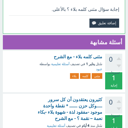
إجابة سؤال مثنى كلمه بلاء ؟ بالأعلى.
أسئلة مشابهة
مثنى كلمه بلاء - مع الشرح
0
يناير 1
سُئل
في تصنيف
أسئلة تعليمية
بواسطة
عبود
تصويتات
1
مثنى
كلمه
بلاء
إجابة
كثيرون يعتقدون أن كل سرور
0
.....وكل حزن ....... * نقطة واحدة
موجود -مفقود لذة - شهوة بلاء -بكاء
تصويتات
نعمة – نقمة ؟ - مع الشرح
1
4 أيام
سُئل
منذ
في تصنيف
أسئلة تعليمية