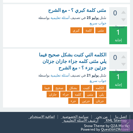
مثنى كلمة كبري ؟ - مع الشرح
0
يوليو 25
سُئل
في تصنيف
أسئلة تعليمية
بواسطة
جواب سريع
تصويتات
1
مثنى
كلمة
كبري
إجابة
الكلمه التي كتبت بشكل صحيح فيما
0
يلي مثنى كلمه جزاء جازان جزئان
جزئين جزء ؟ - مع الشرح
تصويتات
1
يوليو 21
سُئل
في تصنيف
أسئلة تعليمية
بواسطة
جواب سريع
إجابة
الكلمه
كتبت
بشكل
صحيح
فيما
يلي
مثنى
كلمه
جزاء
جازان
جزئان
جزئين
جزء
اتصل بنا
من نحن
سياسة الخصوصية
اتفاقية الاستخدام
XML Sitemap
أرشيف الأسئلة التعليمية
Snow Theme by
Q2A Market
Powered by
Question2Answer