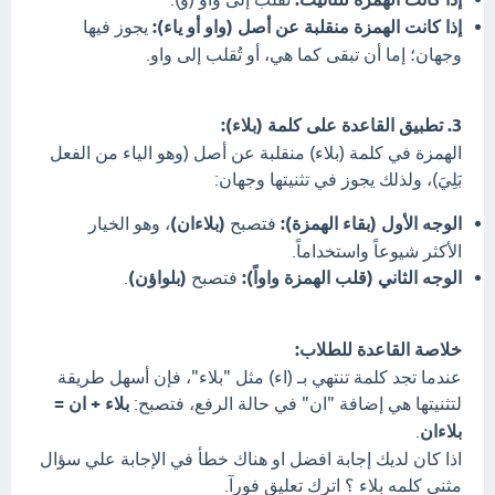
إذا كانت الهمزة منقلبة عن أصل (واو أو ياء):
يجوز فيها
وجهان؛ إما أن تبقى كما هي، أو تُقلب إلى واو.
3. تطبيق القاعدة على كلمة (بلاء):
الهمزة في كلمة (بلاء) منقلبة عن أصل (وهو الياء من الفعل
بَلِيَ)، ولذلك يجوز في تثنيتها وجهان:
الوجه الأول (بقاء الهمزة):
فتصبح
(بلاءان)
، وهو الخيار
الأكثر شيوعاً واستخداماً.
الوجه الثاني (قلب الهمزة واواً):
فتصبح
(بلواؤن)
.
خلاصة القاعدة للطلاب:
عندما تجد كلمة تنتهي بـ (اء) مثل "بلاء"، فإن أسهل طريقة
لتثنيتها هي إضافة "ان" في حالة الرفع، فتصبح:
بلاء + ان =
بلاءان
.
اذا كان لديك إجابة افضل او هناك خطأ في الإجابة علي سؤال
مثنى كلمه بلاء ؟ اترك تعليق فورآ.