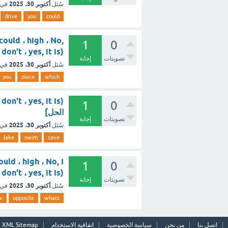
أكتوبر 30، 2025
سُئل
في 
drive
you
could
could ، high ، No,
1
0
I don't ، yes, it is) [تم الحل
تصويتات
إجابة
أكتوبر 30، 2025
سُئل
في 
you
place
which
1
0
الحل]
تصويتات
إجابة
أكتوبر 30، 2025
سُئل
في 
lake
swim
cave
uld ، high ، No, I
1
0
don't ، yes, it is) [تم الحل]
تصويتات
إجابة
أكتوبر 30، 2025
سُئل
في 
w
opposite
whats
اتصل بنا
من نحن
سياسة الخصوصية
اتفاقية الاستخدام
XML Sitemap