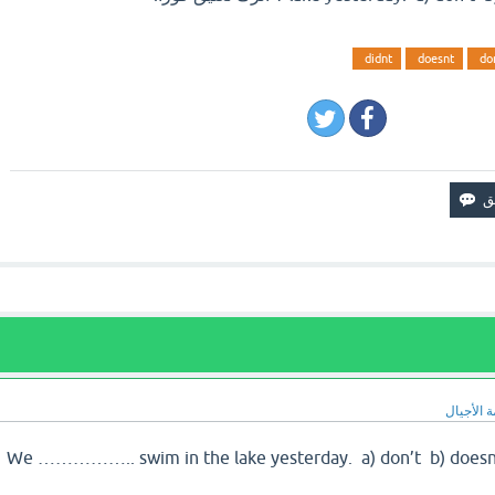
didnt
doesnt
do
 الأجيال
We …………….. swim in the lake yesterday. a) don’t b) doesn’t c) didn