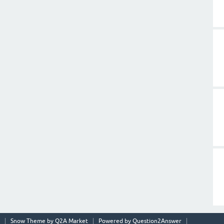
Snow Theme by
Q2A Market
Powered by
Question2Answer