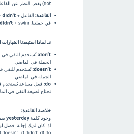
not) بغض النظر عن الفاعل (سواء كان I, He, She, It, We, You, They).
القاعدة:
الفاعل +
didn't
+ 
في جملتنا: We +
+ swim.
didn't
3. لماذا استبعدنا الخيارات الأخرى؟
don’t:
الجملة في الماضي.
doesn’t:
الجملة في الماضي.
do:
فعل مساعد يُستخدم في ا
نحتاج لصيغة النفي في الم
خلاصة القاعدة:
وجود كلمة
yesterday
يفر
) don’t b) doesn’t c) didn’t d) do