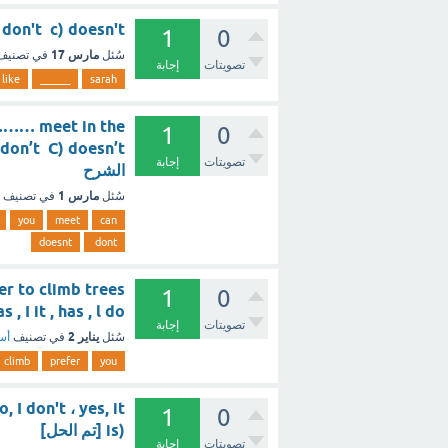
't b) don't c) doesn't
1
0
مارس 17
سُئل
في تصني
تصويتات
إجابة
like
______
sarah
………… meet in the
1
0
تصويتات
إجابة
الشرح
مارس 1
سُئل
في تصنيف
you
meet
can
doesnt
dont
1
0
 ,has , I it , has , l do
تصويتات
إجابة
يناير 2
سُئل
في تصنيف
أسئ
climb
prefer
you
, I don't ، yes, it
1
0
is) [تم الحل]
تصويتات
إجابة