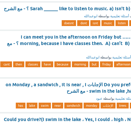
Sarah ______ like to listen to music. a) isn ؟ - مع الشرح
ف
أسئلة تعليمية
بواسطة
ابوعبدالله
doesnt
dont
isnt
music
listen
I can meet you in the afternoon on Friday but 
morning, because I have classes then. A) can’t B) don’t C) doesn’t ؟ - مع
أسئلة تعليمية
بواسطة
ابوعبدالله
cant
then
classes
have
because
morning
but
friday
afternoon
Do you prefer to climb trees الإجابات on Monday , a sandwich , it is near , I
swim in the lake - مع الشرح
لة تعليمية
بواسطة
عبود
trees
الإجابات
monday
sandwich
near
swim
lake
has
Could you drive?(I swim in the lake ، Yes, I could ، high ، No