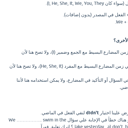
الفعل في المصدر (بدون إضافات).
تُستخدم للنفي في زمن المضارع البسيط مع الجمع وضمير (I)، ولا تصح هنا لأن
تُستخدم للنفي في زمن المضارع البسيط مع المفرد (He, She, It)، ولا تصح هنا لأن
لسؤال أو التأكيد في المضارع، ولا يمكن استخدامه هنا لأننا
اضي.
ض علينا اختيار
didn't
لنفي الفعل في الماضي.
اذا كان لديك إجابة افضل او هناك خطأ في الإجابة علي سؤال We …………….. swim in the
lake yesterday. a ؟ اترك تعليق فورآ.