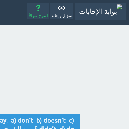
سؤال وإجابة
اطرح سؤالاً
. a) don’t b) doesn’t c)