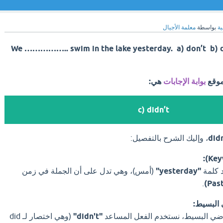
ية
بواسطة
معلمة الأجيال
We …………….. swim in the lake yesterday. a) don’t b) d
موقع
بوابة الإجابات
هي:
c) didn’t
، وإليك الشرح بالتفصيل:
د كلمة
"yesterday"
(أمس)، وهي تدل على أن الجملة في زمن
.
ضي البسيط، نستخدم الفعل المساعد
"didn't"
(وهي اختصار لـ did