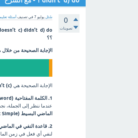
didn’t d) do ؟ - مع الشرح
سُئل
يوليو 7
في تصنيف
أسئلة تعليم
0
تصويتات
oesn’t c) didn’t d) do
؟؟
الإجابة الصحيحة من خلال 
الإجابة الصحيحة هي
(c) didn’t
1. الكلمة المفتاحية (Keyword):
عندما ننظر إلى الجملة، نج
الماضي البسيط (Past Simple)
2. قاعدة النفي في الماضي البسيط:
لنفي أي فعل في زمن الما