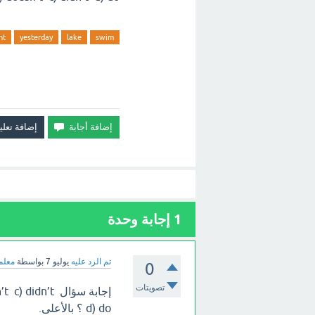
nt
yesterday
lake
swim
1
إجابة وحدة
تم الرد عليه
يوليو 7
بواسطة
معلمة
0
تصويتات
إجابة سؤال ’t
d) do ؟ بالأعلى.