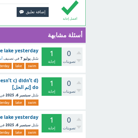
أفضل إجابة
أسئلة مشابهة
n the lake yesterday
1
0
يوليو 7
سُئل
في تصنيف
أس
تصويتات
إجابة
terday
lake
swim
n’t c) didn’t d)
1
0
do [تم الحل]
تصويتات
إجابة
سبتمبر 6، 2025
سُئل
في 
terday
lake
swim
 the lake yesterday
1
0
سبتمبر 6، 2025
سُئل
في 
تصويتات
إجابة
terday
lake
swim