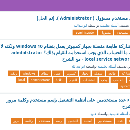
ل ( Administrator ). [تم الحل]
تصنيف
أسئلة تعليمية
بواسطة
ابوعبدالله
مستخدم
مسؤول
administrator
يحاول المستخدم مشاركة طابعة متصلة بجهاز كمبيوتر يعمل بنظام Windows 10 ولكنه لا
يستطيع القيام بذلك. ما الحساب الذي يجب استخدامه للقيام بذلك؟ administrator
local service n - مع الشرح
 تصنيف
أسئلة تعليمية
بواسطة
ابوعبدالله
اركة
طابعة
متصلة
بجهاز
كمبيوتر
يعمل
بنظام
windows
ولكنه
الحساب
يجب
استخدامه
للقيام
بذلك؟
administrator
local
syste
نشاء عدة مستخدمين على أنظمة التشغيل بإسم مستخدم وكلمة مرور
شرح
ف
أسئلة تعليمية
بواسطة
عبود
عدة
مستخدمين
أنظمة
التشغيل
بإسم
مستخدم
وكلمة
مرور