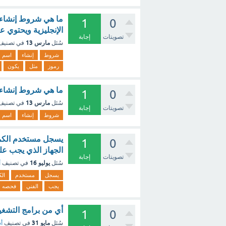
ما هي شروط إنشاء ا
1
0
الإنجليزية ويحتوي على رمو
تصويتات
إجابة
مارس 13
سُئل
في تصني
شروط
إنشاء
اسم
رموز
مثل
يكون
ما هي شروط إنشاء
1
0
مارس 13
سُئل
في تصني
تصويتات
إجابة
شروط
إنشاء
اسم
يسجل مستخدم الكمبي
1
0
الجهاز الذي يجب على
تصويتات
إجابة
يوليو 16
سُئل
في تصنيف
أ
يسجل
مستخدم
الك
يجب
الفني
فحصه
أي من برامج التشغيل الآ
1
0
مايو 31
سُئل
في تصنيف
أس