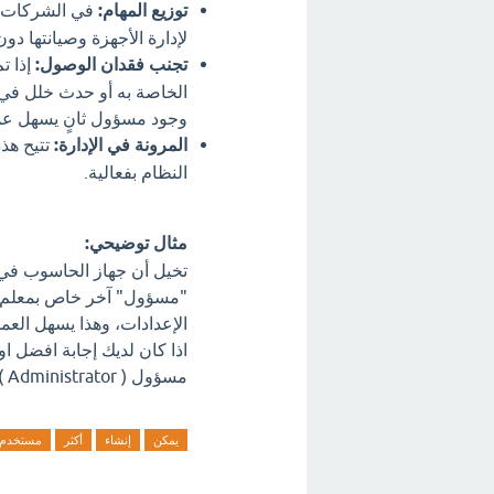
توزيع المهام:
في الشركات أ
لإدارة الأجهزة وصيانتها د
تجنب فقدان الوصول:
إذا ت
الخاصة به أو حدث خلل في 
وجود مسؤول ثانٍ يسهل عمل
المرونة في الإدارة:
تتيح هذه
النظام بفعالية.
مثال توضيحي:
تخيل أن جهاز الحاسوب في
"مسؤول" آخر خاص بمعلم ال
الإعدادات، وهذا يسهل العم
اذا كان لديك إجابة افضل 
مسؤول ( Administrator ). ؟ اترك تعليق فورآ.
يمكن
إنشاء
أكثر
مستخدم