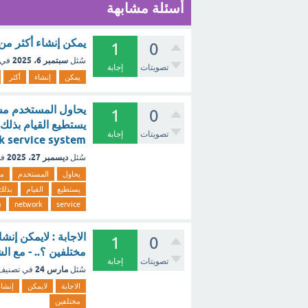
أسئلة مشابهة
يمكن إنشاء أكثر من مستخدم مسؤو
1
0
سبتمبر 6، 2025
سُئل
في 
تصويتات
إجابة
يمكن
إنشاء
أكثر
1
0
تصويتات
إجابة
etwork service system
ديسمبر 27، 2025
سُئل
في
يحاول
المستخدم
مش
يستطيع
القيام
بذلك
m
network
service
الاجابة : لايمكن إ
1
0
مختلفين ؟.. - مع ال
تصويتات
إجابة
مارس 24
سُئل
في تصني
الاجابة
لايمكن
إنشاء
مختلفين