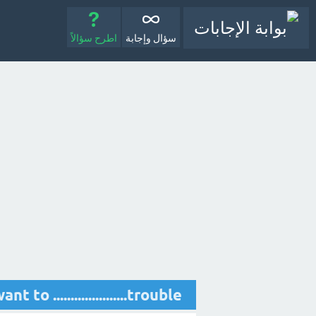
سؤال وإجابة
اطرح سؤالاً
on't want to .....................trouble. ؟ -