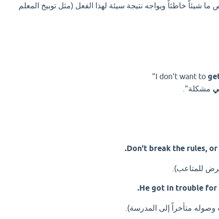
 شيئاً خاطئاً ويواجه نتيجة سيئة لهذا الفعل (مثل توبيخ المعلم
get
ي
مشكلة".
Don't break the rules, or 
تعرض للمتاعب).
He got in trouble for 
صوله متأخراً إلى المدرسة).