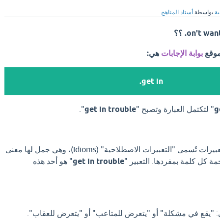
ية
بواسطة
أستاذ المناهج
on't wan. ؟؟
موقع
بوابة الإجابات
هي:
get in.
g
" لتكتمل العبارة وتصبح "
get in trouble
".
في اللغة الإنجليزية، هناك تعبيرات تُسمى "التعبيرات الاصطلاحية" (Idioms)، وهي جمل لها معنى
ة كل كلمة بمفردها. التعبير "
get in trouble
" هو أحد هذه
 "يقع في مشكلة" أو "يتعرض للمتاعب" أو "يتعرض للعقاب".