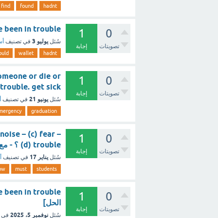
find
found
hadnt
ld have been in trouble
1
0
يوليو 3
سُئل
في تصنيف
أس
تصويتات
إجابة
uld
wallet
hadnt
someone or die or
1
0
get in a trouble. get sick 
تصويتات
إجابة
يونيو 21
سُئل
في تصنيف
أ
mergency
graduation
noise – (c) fear –
1
0
(d) trouble ؟ - مع الشرح
تصويتات
إجابة
يناير 17
سُئل
في تصنيف
أ
ow
must
students
1
0
الحل]
تصويتات
إجابة
نوفمبر 5، 2025
سُئل
في 