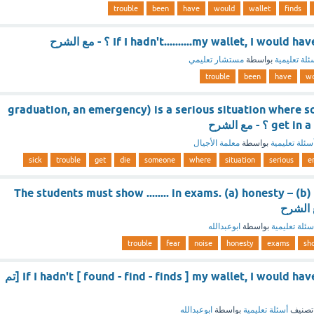
trouble
been
have
would
wallet
finds
If I hadn't..........my wallet, I wou ؟ - مع الشرح
ئلة تعليمية
بواسطة
مستشار تعليمي
trouble
been
have
wo
graduation, an emergency) is a serious situation where 
؟ - مع الشرح
سئلة تعليمية
بواسطة
معلمة الأجيال
sick
trouble
get
die
someone
where
situation
serious
e
The students must show ........ in exams. (a) honesty – (b) 
سئلة تعليمية
بواسطة
ابوعبدالله
trouble
fear
noise
honesty
exams
sh
If I hadn't [ found - find - finds ] my wallet, I would have been in trouble [تم
تصنيف
أسئلة تعليمية
بواسطة
ابوعبدالله