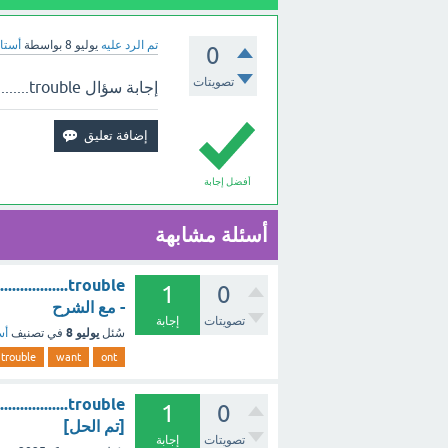
تم الرد عليه
يوليو 8
بواسطة
أستاذ
0
تصويتات
إجابة سؤال on't want to .....................trouble. ؟ بالأعلى.
أفضل إجابة
أسئلة مشابهة
1
0
- مع الشرح
تصويتات
إجابة
يوليو 8
سُئل
في تصنيف
أس
trouble
want
ont
1
0
[تم الحل]
تصويتات
إجابة