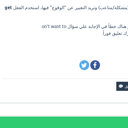
مشكلة/متاعب) وتريد التعبير عن "الوقوع" فيها، استخدم الفعل
get
اذا كان لديك إجابة افضل او هناك خطأ في الإجابة علي سؤال on't want to