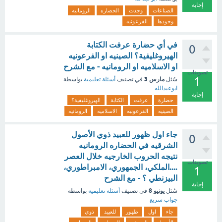
إجابة
الصناعات
وجدت
الحضاره
الرومانيه
وجودها
الفرعونيه
في أي حضارة عرفت الكتابة
0
الهيروغليفية؟ الصينيه او الفرعونيه
او الاسلاميه او الرومانيه - مع الشرح
تصويتات
1
مارس 3
سُئل
في تصنيف
أسئلة تعليمية
بواسطة
ابوعبدالله
إجابة
حضارة
عرفت
الكتابة
الهيروغليفية؟
الصينيه
الفرعونيه
الاسلاميه
الرومانيه
جاء اول ظهور للعبيد ذوي الأصول
0
الشرقيه في الحضاره الرومانيه
نتيجه الحروب الخارجيه خلال العصر
تصويتات
....الملكي، الجمهوري، الامبراطوري،
1
البيزنطي ؟ - مع الشرح
إجابة
يونيو 8
سُئل
في تصنيف
أسئلة تعليمية
بواسطة
جواب سريع
جاء
اول
ظهور
للعبيد
ذوي