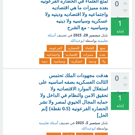
تمتع العلماء في الحضاره الفرعونيه
0
بعده مميزات ما هي اقتصاديه
واجتماعيه ولا اقتصاديه ودينيه ولا
تصويتات
عسكريه وسياسيه ولا دينيه
1
وسياسيه - مع الشرح
إجابة
ديسمبر 28، 2025
سُئل
في تصنيف
أسئلة
تعليمية
بواسطة
ابوعبدالله
تمتع
العلماء
الحضاره
الفرعونيه
بعده
مميزات
اقتصاديه
واجتماعيه
ولا
ودينيه
عسكريه
وسياسيه
دينيه
هدفت مجهودات الملك تحتمس
0
الثالث العسكريه بصفه اساسيه على
استغلال الموارد الاقتصاديه ولا
تصويتات
تحقيق الامن والنظام في الداخل ولا
1
حمايه المجال الحيوي لمصر ولا نشر
إجابة
الحضاره الفرعونيه (0.5 نقطة) [تم
الحل]
سبتمبر 5، 2025
سُئل
في تصنيف
أسئلة تعليمية
بواسطة
ابوعبدالله