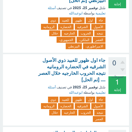
البيزنطي [تم الحل]
إجابة
نوفمبر 25، 2025
سُئل
في تصنيف
أسئلة
تعليمية
بواسطة
ابوعبدالله
جاء
اول
ظهور
للعبيد
ذوي
الأصول
الشرقيه
الحضاره
الرومانيه
نتيجه
الحروب
الخارجيه
خلال
العصر
الملكي،
الجمهوري،
الامبراطوري،
البيزنطي
جاء اول ظهور للعبيد ذوي الأصول
0
الشرقيه في الحضاره الرومانيه
نتيجه الحروب الخارجيه خلال العصر
تصويتات
.... [تم الحل]
1
نوفمبر 25، 2025
سُئل
في تصنيف
أسئلة
إجابة
تعليمية
بواسطة
ابوعبدالله
جاء
اول
ظهور
للعبيد
ذوي
الأصول
الشرقيه
الحضاره
الرومانيه
نتيجه
الحروب
الخارجيه
خلال
العصر