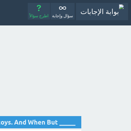
سؤال وإجابة
اطرح سؤالاً
_____ I was a child, I had a lot of toys. And When But ؟ - مع الشرح