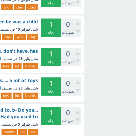
سُئل
في تصنيف
تصويتات
إجابة
with
play
used
oys when he was a child
1
0
فبراير 13
سُئل
في تصنيف
تصويتات
إجابة
toys
with
play
f toys. don't have. has
1
0
يناير 23
سُئل
في تصنيف
أ
تصويتات
إجابة
toys
lot
friends
 friends..... a lot of toys
1
0
يناير 23
سُئل
في تصنيف
أ
تصويتات
إجابة
toys
lot
friends
ed to. b- Do you
1
0
 to.d- Had you used to
تصويتات
إجابة
فبراير 5
سُئل
في تصنيف
أ
sweets
lot
eat