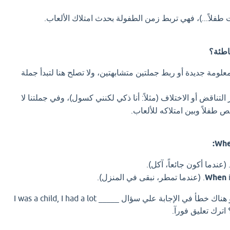
طفلاً...)، فهي تربط زمن الطفولة بحدث امتلاك الألعاب.
لومة جديدة أو ربط جملتين متشابهتين، ولا تصلح هنا لتبدأ جملة
التناقض أو الاختلاف (مثلاً: أنا ذكي لكنني كسول)، وفي جملتنا لا
طفلاً وبين امتلاكه للألعاب.
).
When
اذا كان لديك إجابة افضل او هناك خطأ في الإجابة علي سؤال _____ I was a child, I had a lot