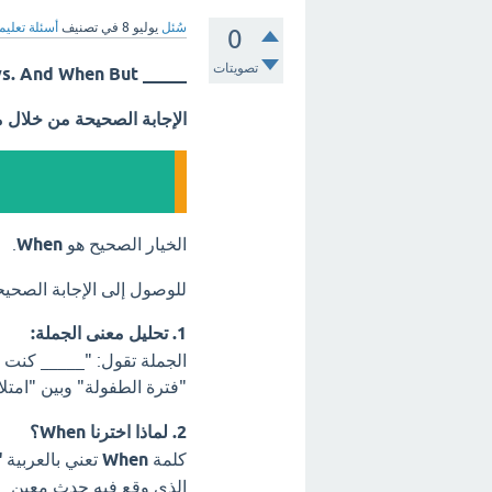
سُئل
يوليو 8
في تصنيف
أسئلة تعليم
0
تصويتات
_____ I was a child, I had a lot of toys. And When But ؟؟
الإجابة الصحيحة من خلال 
الخيار الصحيح هو
When
.
للوصول إلى الإجابة الصحيح
1. تحليل معنى الجملة:
الجملة تقول: "_____ كنت طف
"فترة الطفولة" وبين "امتل
2. لماذا اخترنا When؟
كلمة
When
تعني بالعربية
"
الذي وقع فيه حدث معين.