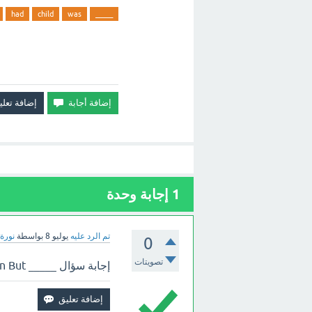
had
child
was
_____
1
إجابة وحدة
تم الرد عليه
يوليو 8
بواسطة
نورة 
0
تصويتات
إجابة سؤال _____ I was a child, I had a lot of toys. And When But ؟ بالأعلى.