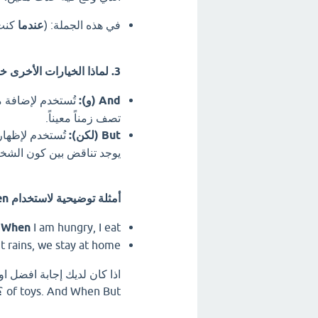
في هذه الجملة: (
عندما
كنت 
3. لماذا الخيارات الأخرى خاطئة؟
And (و):
تُستخدم لإضافة مع
تصف زمناً معيناً.
But (لكن):
تُستخدم لإظهار 
يوجد تناقض بين كون الشخص 
أمثلة توضيحية لاستخدام When:
I am hungry, I eat. (عندما أكون جائعاً، آكل).
When
it rains, we stay at home. (عندما تمطر، نبقى في المنزل
of toys. And When But ؟ اترك تعليق فورآ.