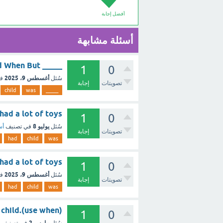
أفضل إجابة
أسئلة مشابهة
_____ I was a child, I had a lot of toys. And When But [تم الحل]
1
0
أغسطس 9، 2025
سُئل
ف
تصويتات
إجابة
child
was
_____
hild, I had a lot of toys
1
0
يوليو 8
سُئل
في تصنيف
أس
تصويتات
إجابة
had
child
was
ild, I had a lot of toys
1
0
أغسطس 9، 2025
سُئل
ف
تصويتات
إجابة
had
child
was
 I was child.(use when
1
0
مارس 2