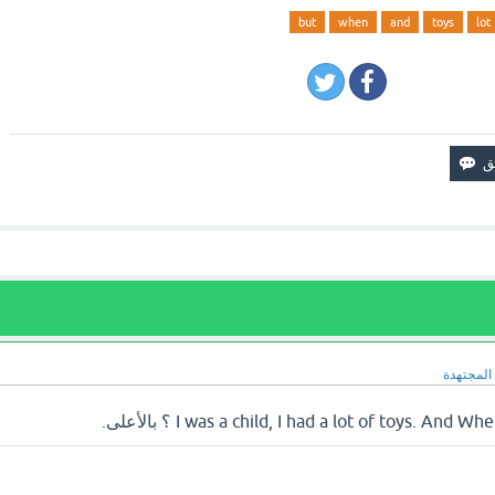
but
when
and
toys
lot
المجتهدة