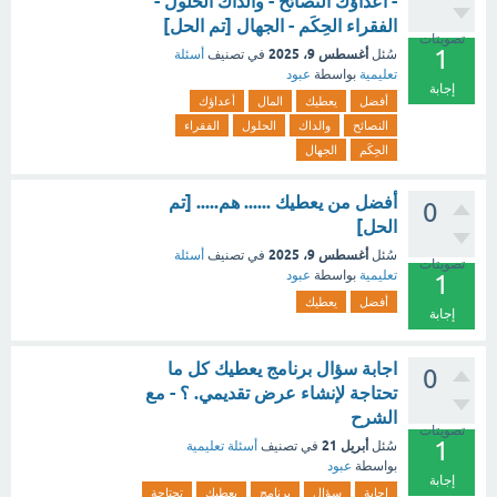
- أعداؤك النصائح - والداك الحلول -
الفقراء الحِكَم - الجهال [تم الحل]
تصويتات
1
أغسطس 9، 2025
سُئل
في تصنيف
أسئلة
تعليمية
بواسطة
عبود
إجابة
أفضل
يعطيك
المال
أعداؤك
النصائح
والداك
الحلول
الفقراء
الحِكَم
الجهال
أفضل من يعطيك ...... هم..... [تم
0
الحل]
أغسطس 9، 2025
سُئل
في تصنيف
أسئلة
تصويتات
تعليمية
بواسطة
عبود
1
أفضل
يعطيك
إجابة
اجابة سؤال برنامج يعطيك كل ما
0
تحتاجة لإنشاء عرض تقديمي. ؟ - مع
الشرح
تصويتات
1
أبريل 21
سُئل
في تصنيف
أسئلة تعليمية
بواسطة
عبود
إجابة
اجابة
سؤال
برنامج
يعطيك
تحتاجة