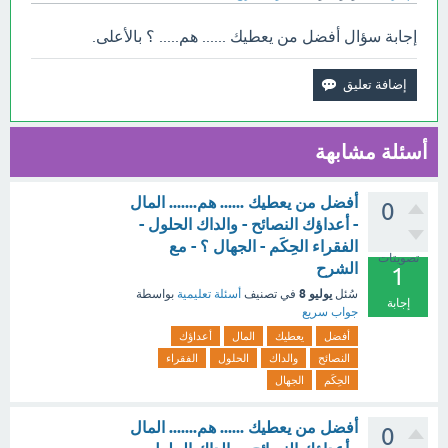
إجابة سؤال أفضل من يعطيك ...... هم..... ؟ بالأعلى.
أسئلة مشابهة
أفضل من يعطيك ...... هم....... المال
0
- أعداؤك النصائح - والداك الحلول -
الفقراء الحِكَم - الجهال ؟ - مع
تصويتات
الشرح
1
يوليو 8
سُئل
في تصنيف
أسئلة تعليمية
بواسطة
إجابة
جواب سريع
أفضل
يعطيك
المال
أعداؤك
النصائح
والداك
الحلول
الفقراء
الحِكَم
الجهال
أفضل من يعطيك ...... هم....... المال
0