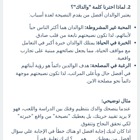
2. لماذا اخترنا كلمة "والداك"؟
يعتبر الوالدان أفضل من يقدم النصيحة لعدة أسباب:
المحبة غير المشروطة:
الوالدان هما أكثر الناس حباً
لأبنائهم، لذا تكون نصيحتهم نابعة من قلب صادق.
الخبرة في الحياة:
يمتلك الوالدان خبرة أكبر في التعامل
مع مواقف الحياة، مما يجعل نصائحهم مبنية على تجارب
واقعية.
الرغبة في المصلحة:
هدف الوالدين دائماً هو رؤية أبنائهم
في أفضل حال وبأعلى المراتب، لذا تكون نصيحتهم موجهة
دائماً نحو مصلحة الابن.
مثال توضيحي:
عندما ينصحك والدك بتنظيم وقتك بين الدراسة واللعب، فهو
لا يريد تقييد حريتك، بل يعطيك "نصيحة" من واقع "خبرته"
لكي تحقق النجاح وتتفوق.
اذا كان لديك إجابة افضل او هناك خطأ في الإجابة علي سؤال
أفضل من يعطيك ...... هم..... ؟ اترك تعليق فورآ.