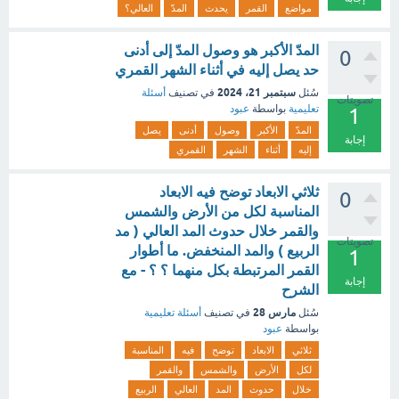
مواضع
القمر
يحدث
المدّ
العالي؟
المدّ الأكبر هو وصول المدّ إلى أدنى
0
حد يصل إليه في أثناء الشهر القمري
سبتمبر 21، 2024
سُئل
في تصنيف
أسئلة
تصويتات
تعليمية
بواسطة
عبود
1
المدّ
الأكبر
وصول
أدنى
يصل
إجابة
إليه
أثناء
الشهر
القمري
ثلاثي الابعاد توضح فيه الابعاد
0
المناسبة لكل من الأرض والشمس
والقمر خلال حدوث المد العالي ( مد
تصويتات
الربيع ) والمد المنخفض. ما أطوار
1
القمر المرتبطة بكل منهما ؟ ؟ - مع
إجابة
الشرح
مارس 28
سُئل
في تصنيف
أسئلة تعليمية
بواسطة
عبود
ثلاثي
الابعاد
توضح
فيه
المناسبة
لكل
الأرض
والشمس
والقمر
خلال
حدوث
المد
العالي
الربيع