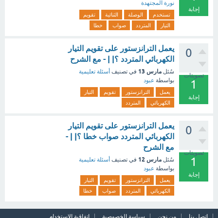
نورة المجتهدة
إجابة
تستخدم
الوصلة
الثنائية
تقويم
التيار
المتردد
صواب
خطا
يعمل الترانزستور على تقويم التيار
0
الكهربائي المتردد ؟| | - مع الشرح
مارس 13
سُئل
في تصنيف
أسئلة تعليمية
تصويتات
بواسطة
عبود
1
يعمل
الترانزستور
تقويم
التيار
إجابة
الكهربائي
المتردد
يعمل الترانزستور على تقويم التيار
0
الكهربائي المتردد صواب خطا ؟| | -
مع الشرح
تصويتات
1
مارس 12
سُئل
في تصنيف
أسئلة تعليمية
بواسطة
عبود
إجابة
يعمل
الترانزستور
تقويم
التيار
الكهربائي
المتردد
صواب
خطا
اتصل بنا
من نحن
سياسة الخصوصية
اتفاقية الاستخدام