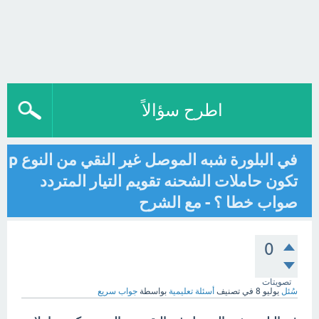
اطرح سؤالاً
في البلورة شبه الموصل غير النقي من النوع p
تكون حاملات الشحنه تقويم التيار المتردد
صواب خطا ؟ - مع الشرح
0
تصويتات
سُئل
يوليو 8
في تصنيف
أسئلة تعليمية
بواسطة
جواب سريع