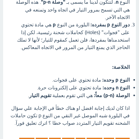
النوع
n
، لتتكون لدينا ما يسمى بـ
"وصلة p-n"
. هذه الوصلة
هي التي تسمح بمرور التيار في اتجاه واحد وتمنعه في
الاتجاه الآخر.
دور النوع p بمفرده:
البلورة من النوع
p
هي مادة تحتوي
على "فجوات" (Holes) كحاملات شحنة رئيسية، لكن إذا
استخدمناها بمفردها، فلن تعمل كمقوم للتيار؛ لأنها لا تملك
الحاجز الذي يمنع التيار من المرور في الاتجاه المعاكس.
الخلاصة:
النوع p وحده:
مادة تحتوي على فجوات.
النوع n وحده:
مادة تحتوي على إلكترونات حرة.
الوصلة (p-n) معاً:
هي التي تقوم بعملية
تقويم التيار
.
اذا كان لديك إجابة افضل او هناك خطأ في الإجابة علي سؤال
في البلورة شبه الموصل غير النقي من النوع p تكون حاملات
الشحنه تقويم التيار المتردد صواب خطا ؟ اترك تعليق فورآ.