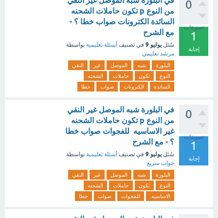
في البلورة شبه الموصل غير النقي
0
من النوع p تكون حاملات الشحنه
السائدة الكترونات صواب خطا ؟ -
تصويتات
مع الشرح
1
يوليو 9
سُئل
في تصنيف
أسئلة تعليمية
بواسطة
إجابة
مرشد تعليمي
البلورة
شبه
الموصل
غير
النقي
النوع
تكون
حاملات
الشحنه
السائدة
الكترونات
صواب
خطا
في البلورة شبه الموصل غير النقي
0
من النوع p تكون حاملات الشحنه
غير الاساسيه للفجوات صواب خطا
تصويتات
؟ - مع الشرح
1
يوليو 9
سُئل
في تصنيف
أسئلة تعليمية
بواسطة
إجابة
جواب سريع
البلورة
شبه
الموصل
غير
النقي
النوع
تكون
حاملات
الشحنه
الاساسيه
للفجوات
صواب
خطا