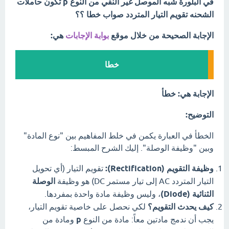
في البلورة شبه الموصل غير النقي من النوع p تكون حاملات
الشحنه تقويم التيار المتردد صواب خطا ؟؟
الإجابة الصحيحة من خلال موقع
بوابة الإجابات
هي:
خطا
الإجابة هي: خطأ
التوضيح:
الخطأ في العبارة يكمن في خلط المفاهيم بين "نوع المادة"
وبين "وظيفة الوصلة". إليك الشرح المبسط:
وظيفة التقويم (Rectification):
تقويم التيار (أي تحويل
التيار المتردد AC إلى تيار مستمر DC) هو وظيفة
الوصلة
الثنائية (Diode)
، وليس وظيفة مادة واحدة بمفردها.
كيف يحدث التقويم؟
لكي نحصل على خاصية تقويم التيار،
يجب أن ندمج مادتين معاً: مادة من النوع
p
ومادة من