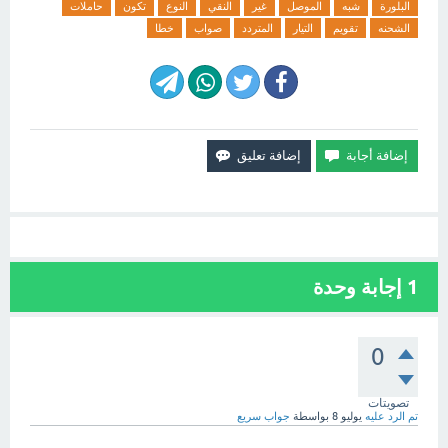
البلورة
شبه
الموصل
غير
النقي
النوع
تكون
حاملات
الشحنه
تقويم
التيار
المتردد
صواب
خطا
1
إجابة وحدة
0
تصويتات
تم الرد عليه
يوليو 8
بواسطة
جواب سريع