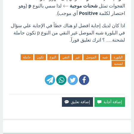
←
الفجوات تمثل
شحنات موجبة
لذا سمي بالنوع
p
(وهو
اختصار لكلمة
Positive
أي موجب).
اذا كان لديك إجابة افضل او هناك خطأ في الإجابة علي سؤال
في البلورة شبه الموصل غير النقي من النوع p تكون حاملة
لشحنة..... ؟ اترك تعليق فورآ.
البلورة
شبه
الموصل
غير
النقي
النوع
تكون
حاملة
لشحنة