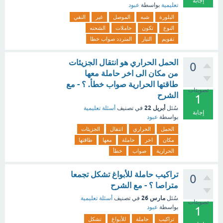
إجابة
تعليمية
بواسطة
عبود
البلورة
شبه
الموصل
غير
النقي
النوع
تكون
حاملات
الشحنه
تقويم
التيار
المتردد صواب خطا
الحمل الحراري هو انتقال الجزيئات
0
من مكان الى اخر حاملة معها
طاقتها الحرارية صواب خطأ. ؟ - مع
تصويتات
الشرح
1
أبريل 22
سُئل
في تصنيف
أسئلة تعليمية
إجابة
بواسطة
عبود
الحمل
الحراري
انتقال
الجزيئات
مكان
اخر
حاملة
معها
طاقتها
الحرارية
صواب
خطأ
تراكيب حاملة للأبواغ تشكل تجمعا
0
متراصا ؟ - مع الشرح
مارس 26
سُئل
في تصنيف
أسئلة تعليمية
تصويتات
بواسطة
عبود
1
تراكيب
حاملة
للأبواغ
تشكل