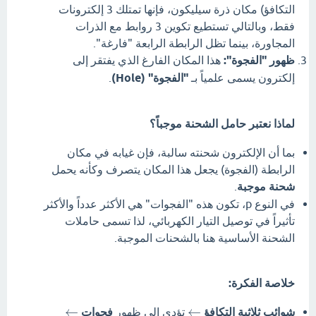
التكافؤ) مكان ذرة سيليكون، فإنها تمتلك 3 إلكترونات
فقط، وبالتالي تستطيع تكوين 3 روابط مع الذرات
المجاورة، بينما تظل الرابطة الرابعة "فارغة".
ظهور "الفجوة":
هذا المكان الفارغ الذي يفتقر إلى
إلكترون يسمى علمياً بـ
"الفجوة" (Hole)
.
لماذا نعتبر حامل الشحنة موجباً؟
بما أن الإلكترون شحنته سالبة، فإن غيابه في مكان
الرابطة (الفجوة) يجعل هذا المكان يتصرف وكأنه يحمل
شحنة موجبة
.
في النوع p، تكون هذه "الفجوات" هي الأكثر عدداً والأكثر
تأثيراً في توصيل التيار الكهربائي، لذا تسمى حاملات
الشحنة الأساسية هنا بالشحنات الموجبة.
خلاصة الفكرة:
←
←
شوائب ثلاثية التكافؤ
تؤدي إلى ظهور
فجوات