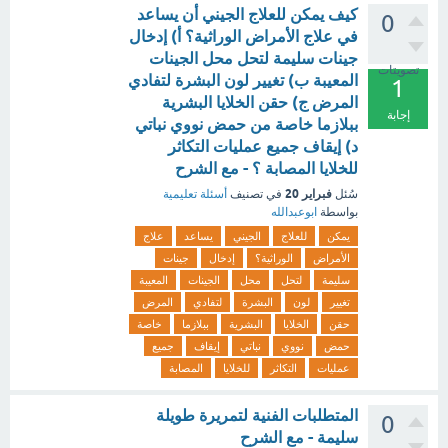
كيف يمكن للعلاج الجيني أن يساعد
0
في علاج الأمراض الوراثية؟ أ) إدخال
جينات سليمة لتحل محل الجينات
تصويتات
المعيبة ب) تغيير لون البشرة لتفادي
1
المرض ج) حقن الخلايا البشرية
إجابة
ببلازما خاصة من حمض نووي نباتي
د) إيقاف جميع عمليات التكاثر
للخلايا المصابة ؟ - مع الشرح
فبراير 20
سُئل
في تصنيف
أسئلة تعليمية
بواسطة
ابوعبدالله
يمكن
للعلاج
الجيني
يساعد
علاج
الأمراض
الوراثية؟
إدخال
جينات
سليمة
لتحل
محل
الجينات
المعيبة
تغيير
لون
البشرة
لتفادي
المرض
حقن
الخلايا
البشرية
ببلازما
خاصة
حمض
نووي
نباتي
إيقاف
جميع
عمليات
التكاثر
للخلايا
المصابة
المتطلبات الفنية لتمريرة طويلة
0
سليمة - مع الشرح