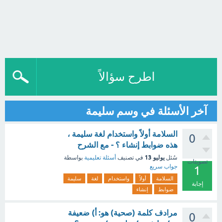
اطرح سؤالاً
آخر الأسئلة في وسم سليمة
السلامة أولاً واستخدام لغة سليمة ،
0
هذه ضوابط إنشاء ؟ - مع الشرح
يوليو 13
سُئل
في تصنيف
أسئلة تعليمية
بواسطة
تصويتات
جواب سريع
1
السلامة
أولاً
واستخدام
لغة
سليمة
إجابة
ضوابط
إنشاء
مرادف كلمة (صحية) هو: أ) ضعيفة
0