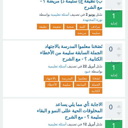
ب) نظيفة ج) سليمة د) مريضة ؟ -
مع الشرح
تصويتات
1
يونيو 2
سُئل
في تصنيف
أسئلة تعليمية
بواسطة
نورة المجتهدة
إجابة
مرادف
كلمة
صحية
ضعيفة
نظيفة
سليمة
مريضة
نَصَحَنا معلموا المدرسة بالاجتهاد
0
الجملة السابقة سليمة من الأخطاء
الكتابية. ؟ - مع الشرح
تصويتات
1
أبريل 22
سُئل
في تصنيف
أسئلة تعليمية
بواسطة
عبود
إجابة
نَصَحَنا
معلموا
المدرسة
بالاجتهاد
الجملة
السابقة
سليمة
الأخطاء
الكتابية
الاجابة :أي مما يلي يساعد
0
المخلوقات الحية عللى النمو و البقاء
سليمة ؟ - مع الشرح
تصويتات
1
أبريل 12
سُئل
في تصنيف
أسئلة تعليمية