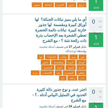
1
ترجع
جذور
الاسرة
المالكة
سعود
إجابة
أي ما يلي يميز نباتات الجنكة؟ لها
0
أوراق كبيرة ومقسمة لها جذور
خازنة كبيرة نباتات دائمة الخضرة
تصويتات
تعطي الشجرة بعد الإخصاب بذرة
1
ذات رائحة نتنة ؟ - مع الشرح
إجابة
فبراير 27
سُئل
في تصنيف
أسئلة تعليمية
بواسطة
ابوعبدالله
يلي
يميز
نباتات
الجنكة؟
لها
أوراق
كبيرة
ومقسمة
جذور
خازنة
كبيرة
دائمة
الخضرة
تعطي
الشجرة
بعد
الإخصاب
بذرة
ذات
رائحة
نتنة
اختر عدد، و نوع جذور دالة كثيرة
0
الحدود في التمثيل البياني أدناه . ؟ -
مع الشرح
تصويتات
1
فبراير 26
سُئل
في تصنيف
أسئلة تعليمية