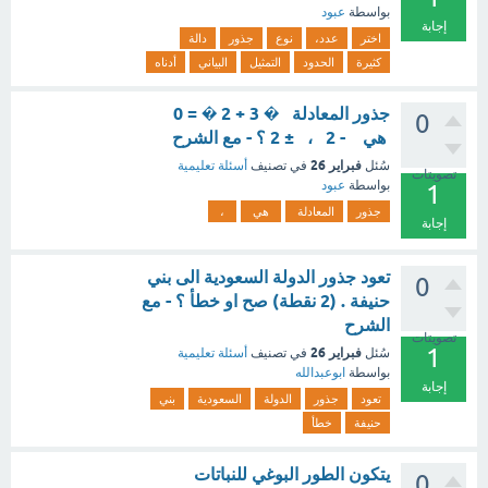
بواسطة
عبود
إجابة
اختر
عدد،
نوع
جذور
دالة
كثيرة
الحدود
التمثيل
البياني
أدناه
جذور المعادلة � 3 + 2 � = 0
0
هي - 2 ، ± 2 ؟ - مع الشرح
فبراير 26
سُئل
في تصنيف
أسئلة تعليمية
تصويتات
بواسطة
عبود
1
جذور
المعادلة
هي
،
إجابة
تعود جذور الدولة السعودية الى بني
0
حنيفة . (2 نقطة) صح او خطأ ؟ - مع
الشرح
تصويتات
1
فبراير 26
سُئل
في تصنيف
أسئلة تعليمية
بواسطة
ابوعبدالله
إجابة
تعود
جذور
الدولة
السعودية
بني
حنيفة
خطأ
يتكون الطور البوغي للنباتات
0