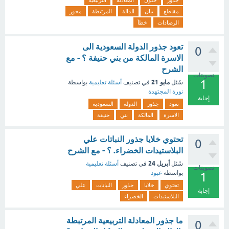
جذور
حلول
المعادلة
التربيعية
مقاطع
بيان
الدالة
المرتبطة
محور
الرصادات
خطأ
تعود جذور الدولة السعودية الى
0
الاسرة المالكة من بني حنيفة ؟ - مع
الشرح
تصويتات
1
مايو 21
سُئل
في تصنيف
أسئلة تعليمية
بواسطة
نورة المجتهدة
إجابة
تعود
جذور
الدولة
السعودية
الاسرة
المالكة
بني
حنيفة
تحتوي خلايا جذور النباتات علي
0
البلاستيدات الخضراء. ؟ - مع الشرح
أبريل 24
سُئل
في تصنيف
أسئلة تعليمية
تصويتات
بواسطة
عبود
1
تحتوي
خلايا
جذور
النباتات
علي
إجابة
البلاستيدات
الخضراء
ما جذور المعادلة التربيعية المرتبطة
0