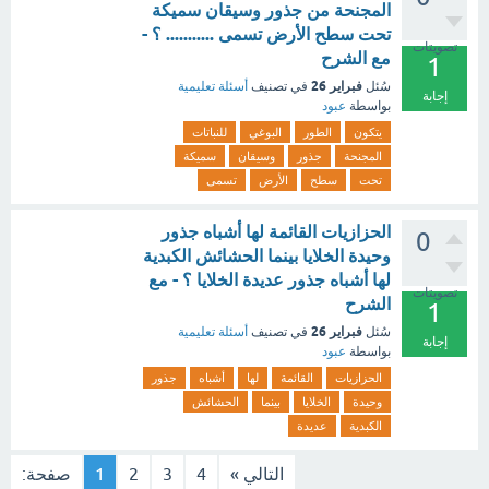
المجنحة من جذور وسيقان سميكة
تحت سطح الأرض تسمى ........... ؟ -
تصويتات
مع الشرح
1
فبراير 26
سُئل
في تصنيف
أسئلة تعليمية
إجابة
بواسطة
عبود
يتكون
الطور
البوغي
للنباتات
المجنحة
جذور
وسيقان
سميكة
تحت
سطح
الأرض
تسمى
الحزازيات القائمة لها أشباه جذور
0
وحيدة الخلايا بينما الحشائش الكبدية
لها أشباه جذور عديدة الخلايا ؟ - مع
تصويتات
الشرح
1
فبراير 26
سُئل
في تصنيف
أسئلة تعليمية
إجابة
بواسطة
عبود
الحزازيات
القائمة
لها
أشباه
جذور
وحيدة
الخلايا
بينما
الحشائش
الكبدية
عديدة
التالي »
4
3
2
1
صفحة: