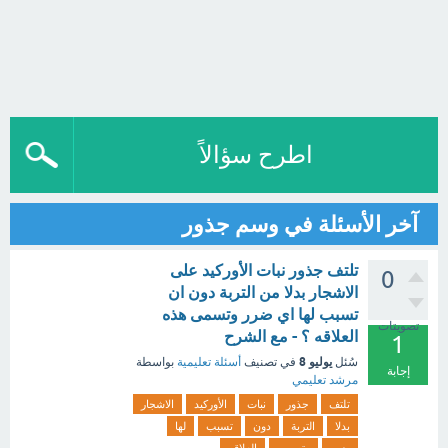
اطرح سؤالاً
آخر الأسئلة في وسم جذور
تلتف جذور نبات الأوركيد على
0
الاشجار بدلا من التربة دون ان
تسبب لها اي ضرر وتسمى هذه
تصويتات
العلاقه ؟ - مع الشرح
1
يوليو 8
سُئل
في تصنيف
أسئلة تعليمية
بواسطة
إجابة
مرشد تعليمي
تلتف
جذور
نبات
الأوركيد
الاشجار
بدلا
التربة
دون
تسبب
لها