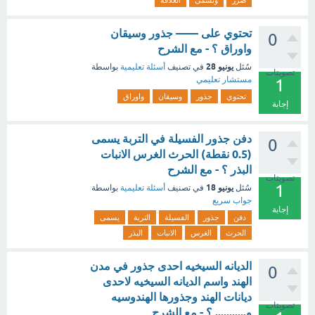
ضرر
وتسمى
العلاقه
تحتوي على —— جذور وسيقان
0
واوراق ؟ - مع الشرح
يونيو 28
سُئل
في تصنيف
أسئلة تعليمية
بواسطة
تصويتات
مستشار تعليمي
1
تحتوي
جذور
وسيقان
واوراق
إجابة
دفن جذور الفسيلة في التربة يسمى
0
(0.5 نقطة) الحرث الغرس الانبات
البذر ؟ - مع الشرح
تصويتات
1
يونيو 18
سُئل
في تصنيف
أسئلة تعليمية
بواسطة
جواب سريع
إجابة
دفن
جذور
الفسيلة
التربة
يسمى
الحرث
الغرس
الانبات
البذر
الديانه السيخيه احدى جذور في مدن
0
الهند واسم الديانه السيخيه لاحدى
ديانات الهند وجذورها الهندوسيه
تصويتات
و........... ؟ - مع الشرح