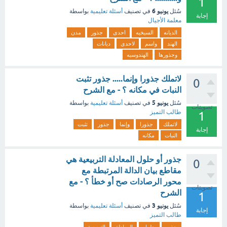
1
يونيو 6
سُئل
في تصنيف
أسئلة تعليمية
بواسطة
إجابة
معلمة الأجيال
الديانه
السيخيه
احدى
جذور
مدن
الهند
واسم
لاحدى
ديانات
وجذورها
الهندوسيه
لاتملك جذورا وإنما..... جذور تثبت
0
النبات في مكانه ؟ - مع الشرح
يونيو 5
سُئل
في تصنيف
أسئلة تعليمية
بواسطة
تصويتات
طالب التميز
1
لاتملك
جذورا
وإنما
جذور
تثبت
إجابة
النبات
مكانه
جذور أو حلول المعادلة التربيعية هي
0
مقاطع بيان الدالة المرتبطة مع
محور الرصادات صح أو خطأ ؟ - مع
تصويتات
الشرح
1
يونيو 3
سُئل
في تصنيف
أسئلة تعليمية
بواسطة
إجابة
طالب التميز