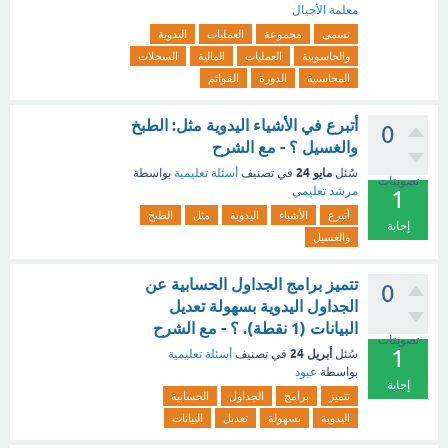
معلمة الأجيال
تسمى
مجموعة
العمليات
اليدوية
والحاسوبية
العمليات
المالية
السجلات
المحاسبية
الدورة
القوائم
أتبرع في الأشياء اليدوية مثل: الطبخ
0
والغسيل ؟ - مع الشرح
مايو 24
سُئل
في تصنيف
أسئلة تعليمية
بواسطة
تصويتات
مرشد تعليمي
1
أتبرع
الأشياء
اليدوية
مثل
الطبخ
إجابة
والغسيل
تتميز برامج الجداول الحسابية عن
0
الجداول اليدوية بسهولة تعديل
البيانات (1 نقطة). ؟ - مع الشرح
تصويتات
1
أبريل 24
سُئل
في تصنيف
أسئلة تعليمية
بواسطة
عبود
إجابة
تتميز
برامج
الجداول
الحسابية
اليدوية
بسهولة
تعديل
البيانات