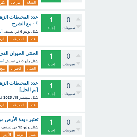
التشابه
مراحل
تكوي
عدد المحيطات الزهريه
1
0
؟ - مع الشرح
تصويتات
إجابة
يوليو 6
سُئل
في تصنيف
أس
عدد
المحيطات
الزه
الخنثى الحيوان الذي 
1
0
مايو 6
سُئل
في تصنيف
أسئ
تصويتات
إجابة
الخنثى
الحيوان
ينتج
عدد المحيطات الزهريه
1
0
[تم الحل]
تصويتات
إجابة
سبتمبر 18، 2025
سُئل
في
عدد
المحيطات
الزه
تعتبر دودة الأرض من
1
0
يوليو 12
سُئل
في تصنيف
أ
تصويتات
إجابة
تعتبر
دودة
الأرض