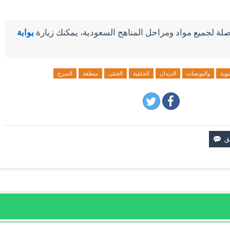
لة لجميع مواد ومراحل المناهج السعودية، يمكنك زيارة
بوابة
نوية
والبويضات
الديدان
الحلقية
الخنثى
منطقة
السرج