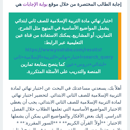
إجابة الطالب المختصرة من خلال موقع
بوابة الإجابات
هي
اختبار نهائي مادة التربية الإسلامية للصف ثاني ابتدائي
يشمل المواضيع الأساسية في المنهج مثل الشرح،
التمارين، أو المشاريع. يمكنك الاستفادة من قناة عين
التعليمية عبر الرابط:
https://www.youtube.com/results?
search_query=اختبار+نهائي+التربية+الإسلامية+ثاني
+ابتدائي+دروس+عين
كما ينصح بمتابعة تمارين
المنصة والتدريب على الأسئلة المتكررة.
أهلاً بك، يسعدني مساعدتك في البحث عن اختبار نهائي لمادة
التربية الإسلامية للصف الثاني الابتدائي. لتحضير اختبار نهائي
لمادة التربية الإسلامية للصف الثاني الابتدائي، يجب أن يغطي
الاختبار المواضيع الأساسية التي تعلمها الطلاب خلال الفصل
الدراسي. إليك بعض الأفكار والمواضيع التي يمكن أن يشملها
الاختبار: **أولاً: القرآن الكريم** * **السور المقررة:** *
تلاوة وحفظ بعض السور القصيرة المقررة في المنهج (مثل: