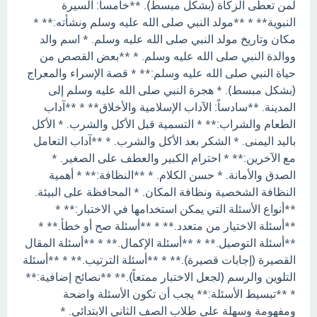
لمن تعطى الزكاة (بشكل مبسط). **خامساً: السيرة
النبوية** * **مولد النبي صلى الله عليه وسلم ونشأته:** *
مكان وتاريخ مولد النبي صلى الله عليه وسلم. * اسم والد
ووالدة النبي صلى الله عليه وسلم. * **بعض القصص من
حياة النبي صلى الله عليه وسلم:** * قصة الإسراء والمعراج
(بشكل مبسط). * هجرة النبي صلى الله عليه وسلم إلى
المدينة. **سادساً: الآداب الإسلامية والأخلاق** * **آداب
الطعام والشراب:** * التسمية قبل الأكل والشرب. * الأكل
باليد اليمنى. * الشكر بعد الأكل والشرب. * **آداب التعامل
مع الآخرين:** * احترام الكبير والعطف على الصغير. *
الصدق والأمانة. * حسن الكلام. * **النظافة:** * أهمية
النظافة الشخصية ونظافة المكان. * المحافظة على البيئة.
**أنواع الأسئلة التي يمكن استخدامها في الاختبار:** *
**أسئلة الاختيار من متعدد.** * **أسئلة صح أو خطأ.** *
**أسئلة التوصيل.** * **أسئلة الإكمال.** * **أسئلة المقال
القصيرة (إجابات قصيرة).** * **أسئلة الترتيب.** * **أسئلة
التلوين والرسم (لجعل الاختبار ممتعاً).** **نصائح إضافية:**
* **تبسيط الأسئلة:** يجب أن تكون الأسئلة واضحة
ومفهومة وسهلة على طلاب الصف الثاني الابتدائي. *