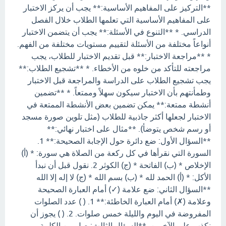
**التركيز على المفاهيم الأساسية:** يجب أن يركز الاختبار
على المفاهيم الأساسية التي تعلمها الطلاب خلال الفصل
الدراسي. * **التنوع في الأسئلة:** يجب أن يتضمن الاختبار
أنواعاً مختلفة من الأسئلة لتقييم مستويات مختلفة من الفهم.
* **مراجعة الاختبار:** قبل تقديم الاختبار للطلاب، يجب
مراجعته للتأكد من خلوه من الأخطاء. * **تشجيع الطلاب:**
يجب تشجيع الطلاب على الدراسة والمراجعة قبل الاختبار
وطمأنتهم بأن الاختبار سيكون سهلاً وممتعاً. * **تضمين
أنشطة ممتعة:** يمكن تضمين بعض الأنشطة الممتعة في
الاختبار لجعلها أكثر جاذبية للطلاب (مثل تلوين صورة مسجد
أو رسم شخص يتوضأ). **مثال على اختبار نهائي:**
**السؤال الأول: ضع دائرة حول الإجابة الصحيحة:** 1.
السورة التي نقرأها في كل ركعة من الصلاة هي سورة: * (أ)
الإخلاص * (ب) الفاتحة * (ج) الكوثر 2. نقول قبل أن نبدأ
الأكل: * (أ) الحمد لله * (ب) بسم الله * (ج) لا إله إلا الله
**السؤال الثاني: ضع علامة (✓) أمام العبارة الصحيحة
وعلامة (✗) أمام العبارة الخاطئة:** 1. ( ) عدد الصلوات
المفروضة في اليوم والليلة خمس صلوات. 2. ( ) يجوز أن
نكذب على الآخرين. **السؤال الثالث: صل بين الكلمة