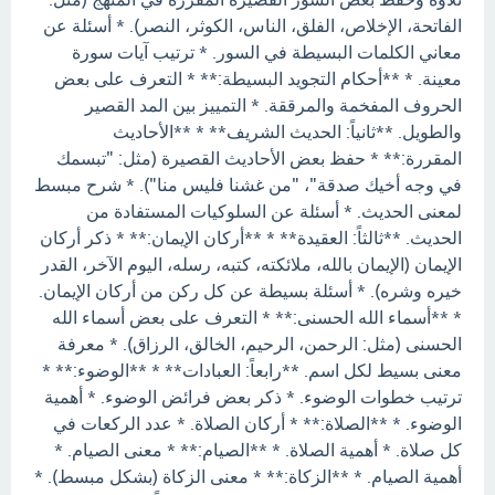
الفاتحة، الإخلاص، الفلق، الناس، الكوثر، النصر). * أسئلة عن
معاني الكلمات البسيطة في السور. * ترتيب آيات سورة
معينة. * **أحكام التجويد البسيطة:** * التعرف على بعض
الحروف المفخمة والمرققة. * التمييز بين المد القصير
والطويل. **ثانياً: الحديث الشريف** * **الأحاديث
المقررة:** * حفظ بعض الأحاديث القصيرة (مثل: "تبسمك
في وجه أخيك صدقة"، "من غشنا فليس منا"). * شرح مبسط
لمعنى الحديث. * أسئلة عن السلوكيات المستفادة من
الحديث. **ثالثاً: العقيدة** * **أركان الإيمان:** * ذكر أركان
الإيمان (الإيمان بالله، ملائكته، كتبه، رسله، اليوم الآخر، القدر
خيره وشره). * أسئلة بسيطة عن كل ركن من أركان الإيمان.
* **أسماء الله الحسنى:** * التعرف على بعض أسماء الله
الحسنى (مثل: الرحمن، الرحيم، الخالق، الرزاق). * معرفة
معنى بسيط لكل اسم. **رابعاً: العبادات** * **الوضوء:** *
ترتيب خطوات الوضوء. * ذكر بعض فرائض الوضوء. * أهمية
الوضوء. * **الصلاة:** * أركان الصلاة. * عدد الركعات في
كل صلاة. * أهمية الصلاة. * **الصيام:** * معنى الصيام. *
أهمية الصيام. * **الزكاة:** * معنى الزكاة (بشكل مبسط). *