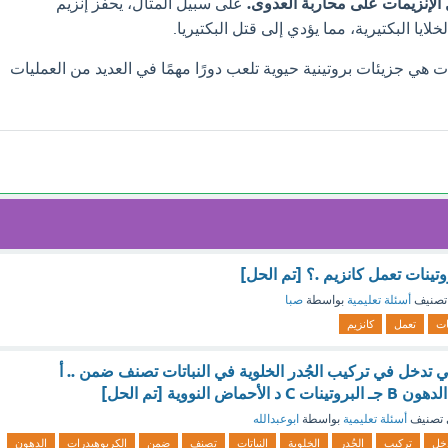
 الإنزيمات على محاربة العدوى.
على سبيل المثال، يحفز إنزيم
 هي جزيئات بروتينية حيوية تلعب دورًا مهمًا في العديد من العمليات
ينات تعمل كانزيم .؟ [تم الحل]
تصنيف
أسئلة تعليمية
بواسطة
صبا
ات
تعمل
كانزيم
تي تدخل في تركيب الجُدر الخلوية في النباتات تصنف ضمن .. أ
تصنيف
أسئلة تعليمية
بواسطة
ابوعبدالله
خل
تركيب
الجُدر
الخلوية
النباتات
تصنف
ضمن
الكربوهيدرات
الدهون