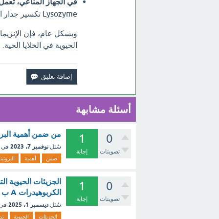
في الجهاز المناعي، تعمل
Lysozyme تكسير جدار الخلايا البكتيرية، مما يؤدي إلى قتل البكتيريا.
وبشكل عام، فإن الإنزيمات
الحيوية في الخلايا الحية.
أسئلة مشابهة
من ضمن أهمية البروت
1
0
نوفمبر 7، 2023
سُئل
في 
تصويتات
إجابة
ضمن
أهمية
البروتين
الجزيئات الحيوية ال
1
0
الكربوهيدرات A ب الدهون B جـ البروتينات C د الأحماض النووية [تم الحل]
تصويتات
إجابة
ديسمبر 1، 2025
سُئل
في 
الجزيئات
الحيوية
تد