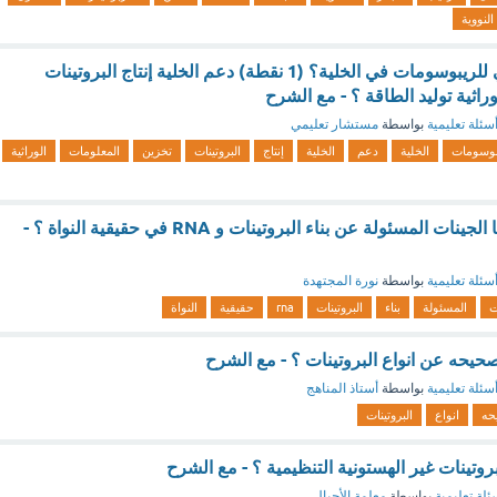
النووية
ما هو الدور الرئيسي للريبوسومات في الخلية؟ (1 نقطة) دعم الخلية إنتاج البروتينات
راثية توليد الطاقة ؟ - مع الشرح
سئلة تعليمية
بواسطة
مستشار تعليمي
بوسومات
الخلية
دعم
الخلية
إنتاج
البروتينات
تخزين
المعلومات
الوراثية
ما النسبة التي تمثلها الجينات المسئولة عن بناء البروتينات و RNA في حقيقية النواة ؟ -
سئلة تعليمية
بواسطة
نورة المجتهدة
ت
المسئولة
بناء
البروتينات
rna
حقيقية
النواة
 صحيحه عن انواع البروتينات ؟ - مع الشرح
سئلة تعليمية
بواسطة
أستاذ المناهج
حه
انواع
البروتينات
وتينات غير الهستونية التنظيمية ؟ - مع الشرح
ئلة تعليمية
بواسطة
معلمة الأجيال