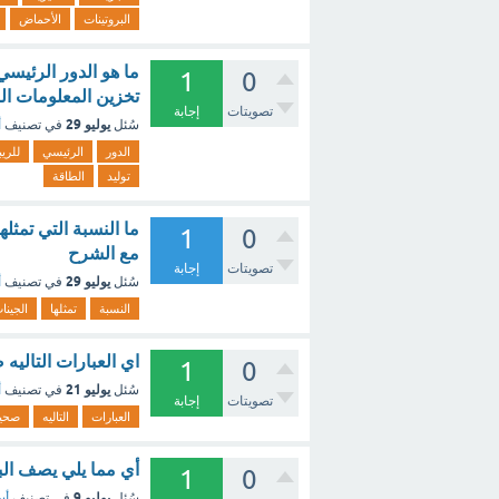
البروتينات
الأحماض
1
0
تخزين المعلومات الو
تصويتات
إجابة
يوليو 29
سُئل
في تصنيف
أ
الدور
الرئيسي
للري
توليد
الطاقة
1
0
مع الشرح
تصويتات
إجابة
يوليو 29
سُئل
في تصنيف
أ
النسبة
تمثلها
الجينا
اي العبارات التاليه
1
0
يوليو 21
سُئل
في تصنيف
أ
تصويتات
إجابة
العبارات
التاليه
صحي
أي مما يلي يصف البر
1
0
يوليو 9
سُئل
في تصنيف
أس