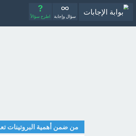
سؤال وإجابة
اطرح سؤالاً
من ضمن أهمية البروتينات تعم