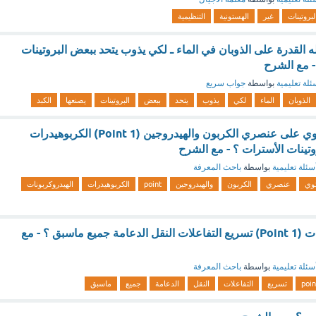
لبروتينات
غير
الهستونية
التنظيمية
 القدرة على الذوبان في الماء ـ لكي يذوب يتحد ببعض البروتينات
 - مع الشرح
ئلة تعليمية
بواسطة
جواب سريع
الذوبان
الماء
لكي
يذوب
يتحد
ببعض
البروتينات
يصنعها
الكبد
مركبات عضوية تحتوي على عنصري الكربون والهيدروجين (1 Point) الكربوهيدرات
وتينات الأسترات ؟ - مع الشرح
سئلة تعليمية
بواسطة
باحث المعرفة
وي
عنصري
الكربون
والهيدروجين
point
الكربوهيدرات
الهيدروكربونات
من وظائف البروتينات (1 Point) تسريع التفاعلات النقل الدعامة جميع ماسبق ؟ - مع
سئلة تعليمية
بواسطة
باحث المعرفة
poin
تسريع
التفاعلات
النقل
الدعامة
جميع
ماسبق