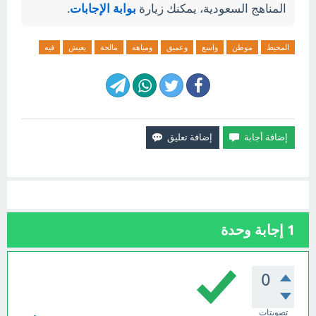
المناهج السعودية، يمكنك زيارة
بوابة الإجابات
.
المحيط
موطن
واسع
وعميق
ومياهه
مالحة
يعيش
فيه
1
إجابة وحدة
0
تصويتات