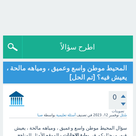
اطرح سؤالاً
المحيط موطن واسع وعميق ، ومياهه مالحة ،
يعيش فيه؟ [تم الحل]
0
تصويتات
سُئل
نوفمبر 12، 2023
في تصنيف
أسئلة تعليمية
بواسطة
صبا
سؤال المحيط موطن واسع وعميق ، ومياهه مالحة ، يعيش
فيه، مرحبًا بكم في
بوابة الاجابات
- الموقع الأمثل للمناهج