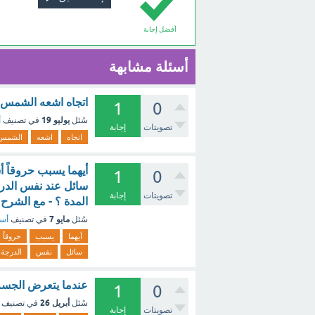
أفضل إجابة
أسئلة مشابهة
اتجاه اشعه الشمس ال
1
0
يوليو 19
سُئل
في تصنيف
أ
تصويتات
إجابة
اتجاه
اشعه
الشمس
1
0
سائل عند نفس الدرجة
تصويتات
إجابة
المدة ؟ - مع الشرح
مايو 7
سُئل
في تصنيف
أسئ
أيهما
يسبب
حروقاً
سائل
نفس
الدرجة،
عندما يتعرض الجسم لأشعة 
1
0
أبريل 26
سُئل
في تصنيف
تصويتات
إجابة