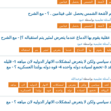
م
لأشعة
الشمس
يحصل
فيتامين
 لأشعة الشمس يحصل على فيتامين . ؟ - مع الشرح
أسئلة تعليمية
بواسطة
عبود
م
لأشعة
الشمس
يحصل
فيتامين
قلية يقوم بها الدماغ عندما يتعرض لمثير يتم استقباله ؟| - مع الشرح
ف
أسئلة تعليمية
بواسطة
عبود
لية
يقوم
بها
الدماغ
عندما
يتعرض
لمثير
يتم
استقباله
نهر بوج يستخدم كحد سياسي ولكن لا يتعرض لمشكلات الانهار الدوليه لان مياهه 1- قليله
العمق 2- تعدد الروافد 3- تخضع لسياده دوله واحده 4- قوه دوله بولندا العسكريه ؟ - مع
ف
أسئلة تعليمية
بواسطة
ابوعبدالله
كحد
سياسي
ولكن
يتعرض
لمشكلات
الانهار
الدوليه
لان
مياهه
الروافد
تخضع
لسياده
دوله
واحده
قوه
بولندا
العسكريه
سياسي ولكن لا يتعرض لمشكلات الانهار الدوليه لان مياهه ؟ - مع