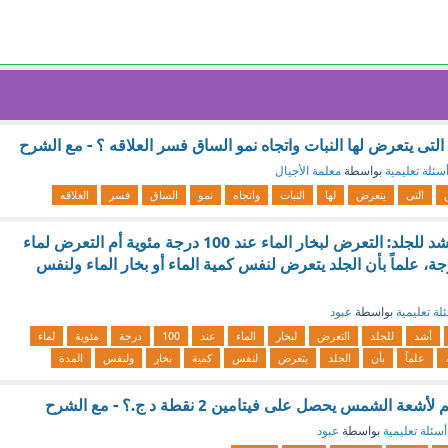
تى يتعرض لها النبات واتجاه نمو الساق فسر العلاقه ؟ - مع الشرح
سئلة تعليمية
بواسطة
معلمة الأجيال
التى
يتعرض
لها
النبات
واتجاه
نمو
الساق
فسر
العلاقه
أيهما يسبب حروقاً أشد للجلد: التعرض لبخار الماء عند 100 درجة مئوية أم التعرض لماء
، علماً بأن الجلد يتعرض لنفس كمية الماء أو بخار الماء ولنفس
لة تعليمية
بواسطة
عبود
أشد
للجلد
التعرض
لبخار
الماء
عند
100
درجة
مئوية
لماء
علماً
بأن
الجلد
يتعرض
لنفس
كمية
بخار
ولنفس
المدة
الشمس يحصل على فيتامين 2 نقطة د ج.؟ - مع الشرح
أسئلة تعليمية
بواسطة
عبود