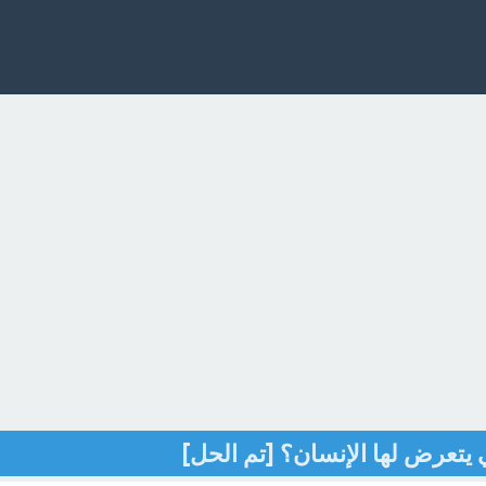
 يتعرض لها الإنسان؟ [تم الحل]