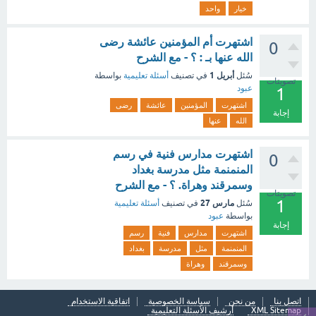
خيار
واحد
اشتهرت أم المؤمنين عائشة رضى
0
الله عنها بـ : ؟ - مع الشرح
أبريل 1
سُئل
في تصنيف
أسئلة تعليمية
بواسطة
تصويتات
عبود
1
اشتهرت
المؤمنين
عائشة
رضى
إجابة
الله
عنها
اشتهرت مدارس فنية في رسم
0
المنمنمة مثل مدرسة بغداد
وسمرقند وهراة. ؟ - مع الشرح
تصويتات
1
مارس 27
سُئل
في تصنيف
أسئلة تعليمية
بواسطة
عبود
إجابة
اشتهرت
مدارس
فنية
رسم
المنمنمة
مثل
مدرسة
بغداد
وسمرقند
وهراة
اتصل بنا
من نحن
سياسة الخصوصية
اتفاقية الاستخدام
XML Sitemap
أرشيف الأسئلة التعليمية