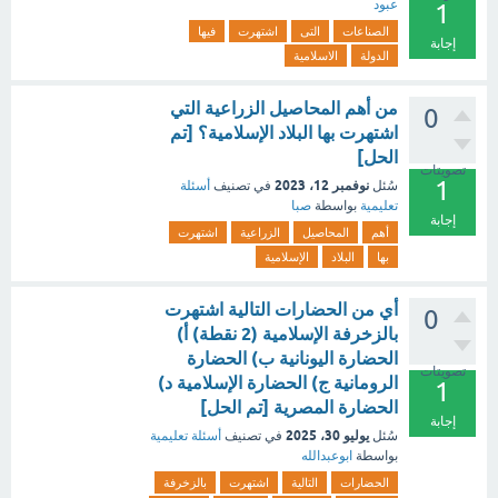
عبود
1
الصناعات
التى
اشتهرت
فيها
إجابة
الدولة
الاسلامية
من أهم المحاصيل الزراعية التي
0
اشتهرت بها البلاد الإسلامية؟ [تم
الحل]
تصويتات
1
نوفمبر 12، 2023
سُئل
في تصنيف
أسئلة
تعليمية
بواسطة
صبا
إجابة
أهم
المحاصيل
الزراعية
اشتهرت
بها
البلاد
الإسلامية
أي من الحضارات التالية اشتهرت
0
بالزخرفة الإسلامية (2 نقطة) أ)
الحضارة اليونانية ب) الحضارة
تصويتات
الرومانية ج) الحضارة الإسلامية د)
1
الحضارة المصرية [تم الحل]
إجابة
يوليو 30، 2025
سُئل
في تصنيف
أسئلة تعليمية
بواسطة
ابوعبدالله
الحضارات
التالية
اشتهرت
بالزخرفة