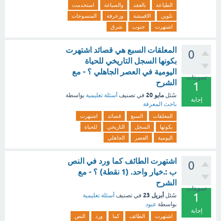
الطباعة
بالعقد
والصباغة
استخدمت
تلوين
الاقمشة
وزخرفة
المنسوجات
اشتهرت
جنوب
شرق
المعلقات السبع هي قصائد اشتهرت
0
بكونها السجل التاريخي للحياة
اليومية في العصر الجاهلي ؟ - مع
تصويتات
الشرح
1
مايو 20
سُئل
في تصنيف
أسئلة تعليمية
بواسطة
إجابة
باحث المعرفة
المعلقات
السبع
قصائد
اشتهرت
بكونها
السجل
التاريخي
للحياة
اليومية
العصر
الجاهلي
اشتهرت الطائف كما ورد في النص
0
ب :.خيار واحد. (1 نقطة) ؟ - مع
الشرح
تصويتات
1
أبريل 23
سُئل
في تصنيف
أسئلة تعليمية
بواسطة
عبود
إجابة
اشتهرت
الطائف
كما
ورد
النص