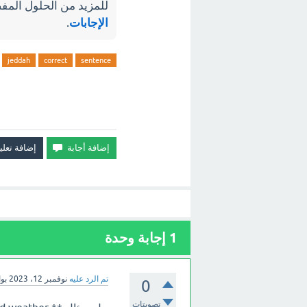
للمزيد من الحلول المفص
الإجابات
.
jeddah
correct
sentence
1
إجابة وحدة
تم الرد عليه
نوفمبر 12، 2023
بو
0
تصويتات