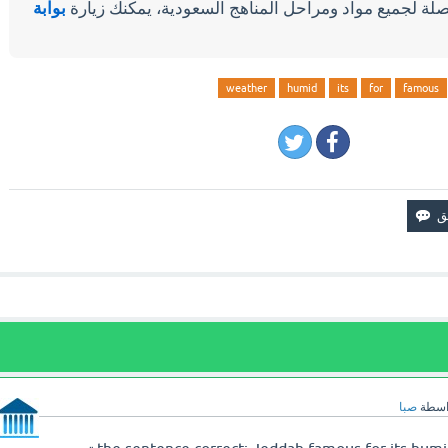
لة لجميع مواد ومراحل المناهج السعودية، يمكنك زيارة
بوابة
weather
humid
its
for
famous
اسطة
صبا