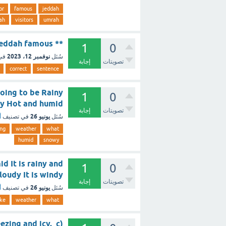
or
famous
jeddah
ah
visitors
umrah
** the sentence correct: Jeddah famous؟ [تم الحل]
1
0
نوفمبر 12، 2023
سُئل
في
تصويتات
إجابة
correct
sentence
 going to be Rainy
1
0
snowy Hot and humid
تصويتات
إجابة
يونيو 26
سُئل
في تصنيف
أ
ing
weather
what
humid
snowy
id It is rainy and
1
0
 It is cloudy It is windy
تصويتات
إجابة
يونيو 26
سُئل
في تصنيف
أ
ike
weather
what
ezing and icy. c)