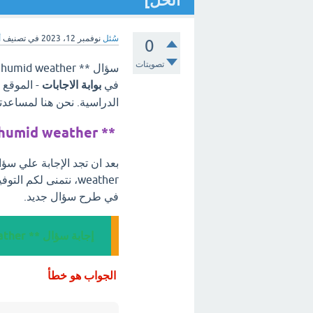
الحل]
سُئل
نوفمبر 12، 2023
في تصنيف
أ
0
تصويتات
في
بوابة الاجابات
- الموقع 
الدراسية. نحن هنا لمساعدت
** the sentence correct: Jeddah famous for its humid weather
weather، نتمنى لكم
في طرح سؤال جديد.
إجابة سؤال ** the sentence correct: Jeddah famous for its humid weather
الجواب هو خطأ