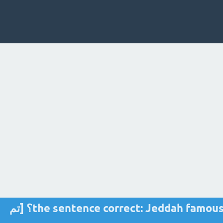
** the sentence correct: Jeddah famous for its humid weather؟ [تم