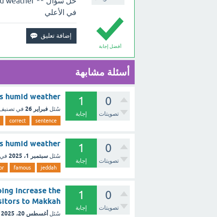
في الأعلي
أفضل إجابة
أسئلة مشابهة
or its humid weather
1
0
فبراير 26
سُئل
في تصنيف
تصويتات
إجابة
correct
sentence
for its humid weather
1
0
سبتمبر 1، 2025
سُئل
في 
تصويتات
إجابة
or
famous
jeddah
ing increase the
1
0
ah visitors to Makkah
تصويتات
إجابة
أغسطس 20، 2025
سُئل