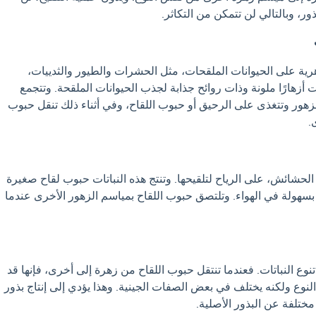
ذور، وبالتالي لن تتمكن من التكاثر.
هرية على الحيوانات الملقحات، مثل الحشرات والطيور والثدييات،
تات أزهارًا ملونة وذات روائح جذابة لجذب الحيوانات الملقحة. وتتجمع
لزهور وتتغذى على الرحيق أو حبوب اللقاح، وفي أثناء ذلك تنقل حبوب
.
الحشائش، على الرياح لتلقيحها. وتنتج هذه النباتات حبوب لقاح صغيرة
 بسهولة في الهواء. وتلتصق حبوب اللقاح بمياسم الزهور الأخرى عندما
تنوع النباتات. فعندما تنتقل حبوب اللقاح من زهرة إلى أخرى، فإنها قد
لنوع ولكنه يختلف في بعض الصفات الجينية. وهذا يؤدي إلى إنتاج بذور
ختلفة عن البذور الأصلية.