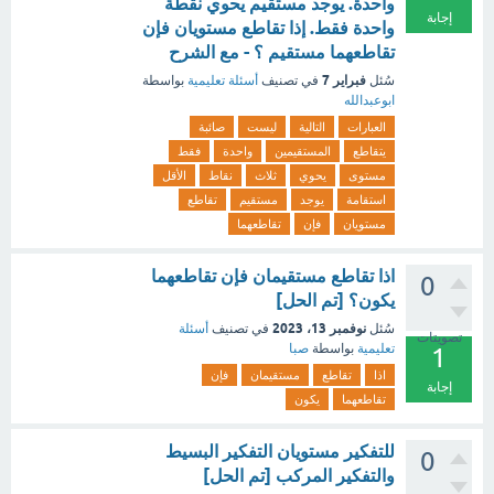
واحدة. يوجد مستقيم يحوي نقطة
إجابة
واحدة فقط. إذا تقاطع مستويان فإن
تقاطعهما مستقيم ؟ - مع الشرح
فبراير 7
سُئل
في تصنيف
أسئلة تعليمية
بواسطة
ابوعبدالله
العبارات
التالية
ليست
صائبة
يتقاطع
المستقيمين
واحدة
فقط
مستوى
يحوي
ثلاث
نقاط
الأقل
استقامة
يوجد
مستقيم
تقاطع
مستويان
فإن
تقاطعهما
اذا تقاطع مستقيمان فإن تقاطعهما
0
يكون؟ [تم الحل]
نوفمبر 13، 2023
سُئل
في تصنيف
أسئلة
تصويتات
تعليمية
بواسطة
صبا
1
اذا
تقاطع
مستقيمان
فإن
إجابة
تقاطعهما
يكون
للتفكير مستويان التفكير البسيط
0
والتفكير المركب [تم الحل]