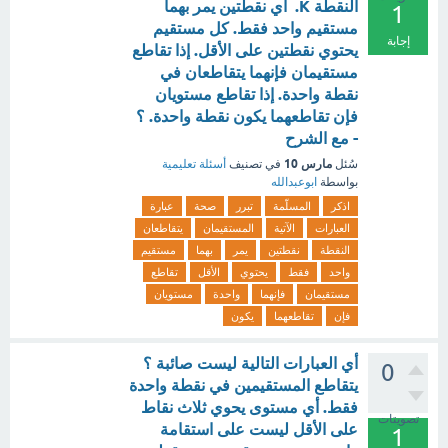
النقطة K. أي نقطتين يمر بهما
1
مستقيم واحد فقط. كل مستقيم
إجابة
يحتوي نقطتين على الأقل. إذا تقاطع
مستقيمان فإنهما يتقاطعان في
نقطة واحدة. إذا تقاطع مستويان
فإن تقاطعهما يكون نقطة واحدة. ؟
- مع الشرح
مارس 10
سُئل
في تصنيف
أسئلة تعليمية
بواسطة
ابوعبدالله
اذكر
المسلّمة
تبرر
صحة
عبارة
العبارات
الآتية
المستقيمان
يتقاطعان
النقطة
نقطتين
يمر
بهما
مستقيم
واحد
فقط
يحتوي
الأقل
تقاطع
مستقيمان
فإنهما
واحدة
مستويان
فإن
تقاطعهما
يكون
أي العبارات التالية ليست صائبة ؟
0
يتقاطع المستقيمين في نقطة واحدة
فقط. أي مستوى يحوي ثلاث نقاط
تصويتات
على الأقل ليست على استقامة
1