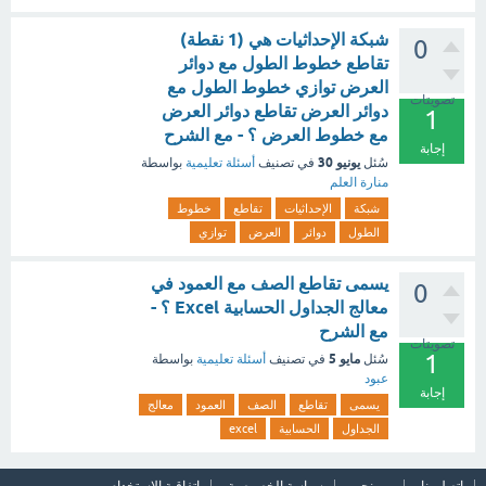
شبكة الإحداثيات هي (1 نقطة)
0
تقاطع خطوط الطول مع دوائر
العرض توازي خطوط الطول مع
تصويتات
دوائر العرض تقاطع دوائر العرض
1
مع خطوط العرض ؟ - مع الشرح
إجابة
يونيو 30
سُئل
في تصنيف
أسئلة تعليمية
بواسطة
منارة العلم
شبكة
الإحداثيات
تقاطع
خطوط
الطول
دوائر
العرض
توازي
يسمى تقاطع الصف مع العمود في
0
معالج الجداول الحسابية Excel ؟ -
مع الشرح
تصويتات
1
مايو 5
سُئل
في تصنيف
أسئلة تعليمية
بواسطة
عبود
إجابة
يسمى
تقاطع
الصف
العمود
معالج
الجداول
الحسابية
excel