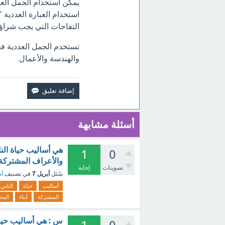
يمكن استخدام الجمل الع
التفاحات التي يجب شراؤه
تستخدم الجمل العددية في
والهندسة والأعمال.
أسئلة مشابهة
هي أساليب حياة الن
1
0
والأعراف المشتركة ب
تصويتات
إجابة
أبريل 7
سُئل
في تصنيف
أس
أساليب
حياة
الناس
المشتركة
أبناء
المج
س : هي أساليب حياة