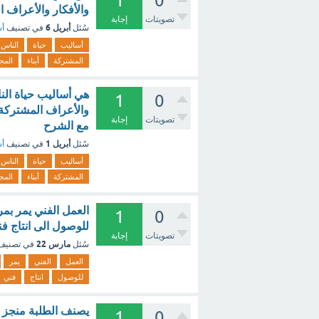
1
0
والأفكار والأعراف ا
تصويتات
إجابة
أبريل 6
سُئل
في تصنيف
أس
أساليب
حياة
الناس
المشتركة
أبناء
المج
هي أساليب حياة الن
1
0
والأعراف المشتركة ب
تصويتات
إجابة
مع الشرح
أبريل 1
سُئل
في تصنيف
أس
أساليب
حياة
الناس
المشتركة
أبناء
المج
العمل الفني يمر بم
1
0
للوصول الى انتاج فن
تصويتات
إجابة
مارس 22
سُئل
في تصني
العمل
الفني
يمر
للوصول
انتاج
فني
يصنف الطلبة منجز ت
1
0