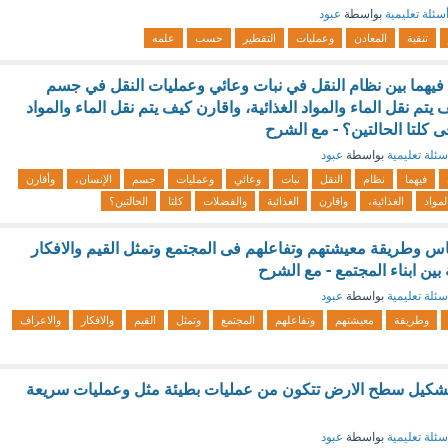
سئلة تعليمية
بواسطة
عبود
تنقية
المعادن
وعمليات
التقطير
حسب
علمه
يهما بين نظام النقل في نبات وعائي وعمليات النقل في جسم
يتم نقل الماء والمواد الغذائية، واقارن كيف يتم نقل الماء والمواد
ى كلتا الحالتين؟ - مع الشرح
سئلة تعليمية
بواسطة
عبود
فيهما
نظام
النقل
نبات
وعائي
وعمليات
جسم
الإنسان،
وأقارن
لمواد
الغذائية،
واقارن
الغذائية
والفضلات
كلتا
الحالتين؟
اس وطريقة معيشتهم وتفاعلهم فى المجتمع وتمثل القيم والافكار
ين ابناء المجتمع - مع الشرح
سئلة تعليمية
بواسطة
عبود
وطريقة
معيشتهم
وتفاعلهم
المجتمع
وتمثل
القيم
والافكار
والاعراف
 لتشكيل سطح الارض تتكون من عمليات بطيئة مثل وعمليات سريعة
سئلة تعليمية
بواسطة
عبود