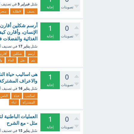
فبراير 3
سُئل
في تصنيف
أ
تصويتات
إجابة
يصنف
الطلبة
منجز
أرسم شكلين أقارن ف
1
0
الإنسان، وأقارن كيف 
تصويتات
إجابة
الغذائية والفضلات ف
يناير 17
سُئل
في تصنيف
أ
أرسم
شكلين
أقارن
يتم
نقل
الماء
وا
هى اساليب حياة الن
1
0
والاعراف المشتركة ب
تصويتات
إجابة
يناير 16
سُئل
في تصنيف
أ
اساليب
حياة
الناس
المشتركة
ابناء
العمليات الباطنية
1
0
مثل - مع الشرح
تصويتات
إجابة
يناير 15
سُئل
في تصنيف
أ