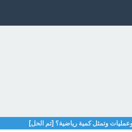
وعمليات وتمثل كمية رياضية؟ [تم الحل]