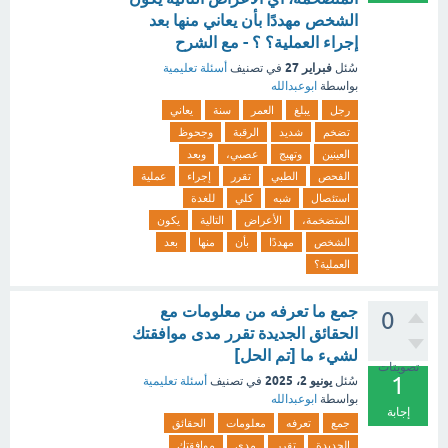
الشخص مهددًا بأن يعاني منها بعد
إجراء العملية؟ ؟ - مع الشرح
فبراير 27
سُئل
في تصنيف
أسئلة تعليمية
بواسطة
ابوعبدالله
رجل
يبلغ
العمر
سنة
يعاني
تضخم
شديد
الرقبة
وجحوظ
العينين
وتهيج
عصبي،
وبعد
الفحص
الطبي
تقرر
إجراء
عملية
استئصال
شبه
كلي
للغدة
المتضخمة،
الأعراض
التالية
يكون
الشخص
مهددًا
بأن
منها
بعد
العملية؟
‏جمع ما تعرفه من معلومات مع
0
الحقائق الجديدة تقرر مدى موافقتك
لشيء ما [تم الحل]
تصويتات
1
يونيو 2، 2025
سُئل
في تصنيف
أسئلة تعليمية
بواسطة
ابوعبدالله
إجابة
جمع
تعرفه
معلومات
الحقائق
الجديدة
تقرر
مدى
موافقتك