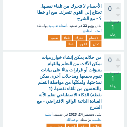
الأجسام لا تتحرك من تلقاء نفسها.
0
تحتاج إلى القوى تتحرك. صح او خطا
؟ - مع الشرح
تصويتات
1
يونيو 22
سُئل
في تصنيف
أسئلة تعليمية
بواسطة
أستاذ المناهج
إجابة
الأجسام
تتحرك
تلقاء
نفسها
تحتاج
القوى
خطا
من خلاله يمكن إنشاء خوارزميات
0
تمكن الآلات من التعلم والقيام
بتنبؤات أو قرارات بناءً على بيانات
تصويتات
تقوم بجمعها ومدخلات أخرى يمكن
1
نمذجتها، وتُمكنّها من مواصلة التعلم
إجابة
والتحسين من تلقاء نفسها. (1
نقطة) الذكاء الاصطناعي تعلم الآلة
القيادة الذاتية الواقع الافتراضي - مع
الشرح
ديسمبر 24، 2025
سُئل
في تصنيف
أسئلة
تعليمية
بواسطة
ابوعبدالله
خلاله
يمكن
إنشاء
خوارزميات