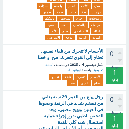
تمكن
الآلات
التعلم
والقيام
بتنبؤات
قرارات
بناءً
بيانات
تقوم
بجمعها
ومدخلات
أخرى
نمذجتها،
وتُمكنّها
مواصلة
والتحسين
تلقاء
نفسها
الذكاء
الاصطناعي
تعلم
الآلة
القيادة
الذاتية
الواقع
الافتراضي
الأجسام لا تتحرك من تلقاء نفسها.
0
تحتاج إلى القوى تتحرك. صح او خطا
ديسمبر 14، 2025
سُئل
في تصنيف
أسئلة
تصويتات
تعليمية
بواسطة
ابوعبدالله
1
الأجسام
تتحرك
تلقاء
نفسها
إجابة
تحتاج
القوى
خطا
رجل يبلغ من العمر 29 سنة يعاني
0
من تضخم شديد في الرقبة وجحوظ
في العينين وتهيج عصبي، وبعد
تصويتات
الفحص الطبي تقرر إجراء عملية
1
استئصال شبه كلي للغدة
إجابة
المتضخمة، أي الأعراض التالية يكون