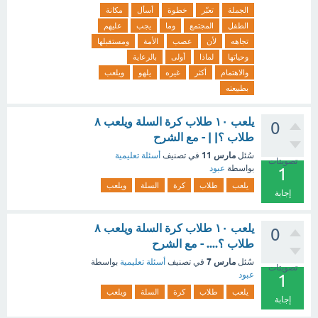
الجملة
تعبّر
خطوة
أسأل
مكانة
الطفل
المجتمع
وما
يجب
عليهم
تجاهه
لأن
عصب
الأمة
ومستقبلها
وحياتها
لماذا
أولى
بالرعاية
والاهتمام
أكثر
غيره
يلهو
ويلعب
بطبيعته
يلعب ١٠ طلاب كرة السلة ويلعب ٨
0
طلاب ؟| | - مع الشرح
مارس 11
سُئل
في تصنيف
أسئلة تعليمية
تصويتات
بواسطة
عبود
1
يلعب
طلاب
كرة
السلة
ويلعب
إجابة
يلعب ١٠ طلاب كرة السلة ويلعب ٨
0
طلاب ؟.... - مع الشرح
مارس 7
سُئل
في تصنيف
أسئلة تعليمية
بواسطة
تصويتات
عبود
1
يلعب
طلاب
كرة
السلة
ويلعب
إجابة