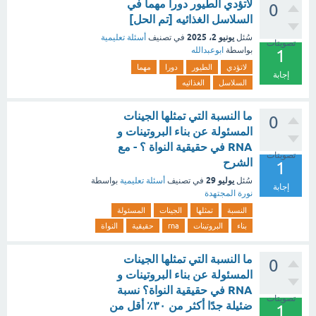
لاتؤدي الطيور دورا مهما في
0
السلاسل الغذائيه [تم الحل]
يونيو 2، 2025
سُئل
في تصنيف
أسئلة تعليمية
تصويتات
بواسطة
ابوعبدالله
1
لاتؤدي
الطيور
دورا
مهما
إجابة
السلاسل
الغذائيه
ما النسبة التي تمثلها الجينات
0
المسئولة عن بناء البروتينات و
RNA في حقيقية النواة ؟ - مع
تصويتات
الشرح
1
يوليو 29
سُئل
في تصنيف
أسئلة تعليمية
بواسطة
إجابة
نورة المجتهدة
النسبة
تمثلها
الجينات
المسئولة
بناء
البروتينات
rna
حقيقية
النواة
ما النسبة التي تمثلها الجينات
0
المسئولة عن بناء البروتينات و
RNA في حقيقية النواة؟ نسبة
تصويتات
ضئيلة جدًا أكثر من ٣٠٪ أقل من
1