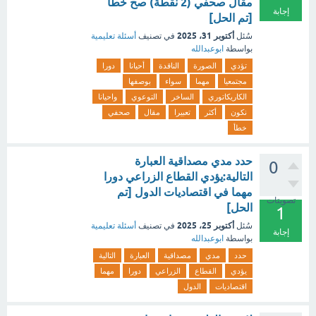
مقال صحفي (2 نقطة) صح خطأ
إجابة
[تم الحل]
أكتوبر 31، 2025
سُئل
في تصنيف
أسئلة تعليمية
بواسطة
ابوعبدالله
تؤدي
الصورة
الناقدة
أحيانا
دورا
مجتمعيا
مهما
سواء
بوصفها
الكاريكاتوري
الساخر
التوعوي
واحيانا
نكون
أكثر
تعبيرا
مقال
صحفي
خطأ
حدد مدي مصداقية العبارة
0
التالية:يؤدي القطاع الزراعي دورا
مهما في اقتصاديات الدول [تم
تصويتات
الحل]
1
أكتوبر 25، 2025
سُئل
في تصنيف
أسئلة تعليمية
إجابة
بواسطة
ابوعبدالله
حدد
مدي
مصداقية
العبارة
التالية
يؤدي
القطاع
الزراعي
دورا
مهما
اقتصاديات
الدول