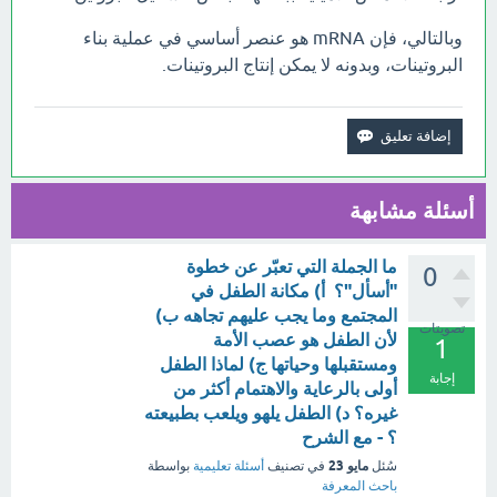
وبالتالي، فإن mRNA هو عنصر أساسي في عملية بناء
البروتينات، وبدونه لا يمكن إنتاج البروتينات.
أسئلة مشابهة
ما الجملة التي تعبّر عن خطوة
0
"أسأل"؟ أ) مكانة الطفل في
المجتمع وما يجب عليهم تجاهه ب)
تصويتات
لأن الطفل هو عصب الأمة
1
ومستقبلها وحياتها ج) لماذا الطفل
إجابة
أولى بالرعاية والاهتمام أكثر من
غيره؟ د) الطفل يلهو ويلعب بطبيعته
؟ - مع الشرح
مايو 23
سُئل
في تصنيف
أسئلة تعليمية
بواسطة
باحث المعرفة