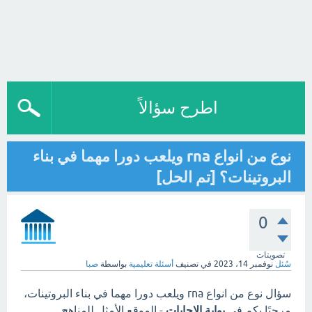
اطرح سؤالاً
نوع من انواع rna ويلعب دورا مهما في بناء
البروتينات؟ [تم الحل]
0
تصويتات
سُئل
نوفمبر 14، 2023
في تصنيف
أسئلة تعليمية
بواسطة
صبا
سؤال نوع من انواع rna ويلعب دورا مهما في بناء البروتينات،
مرحبًا بكم في
بوابة الاجابات
- الموقع الأمثل للمناهج