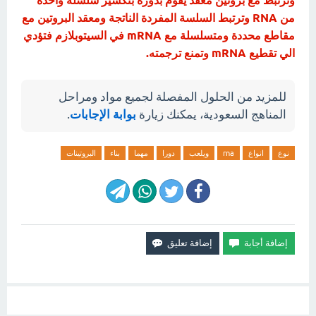
وترتبط مع بروتين معقد يقوم بدوره بتكسير سلسلة واحدة
من RNA وترتبط السلسة المفردة الناتجة ومعقد البروتين مع
مقاطع محددة ومتسلسلة مع mRNA في السيتوبلازم فتؤدي
الي تقطيع mRNA وتمنع ترجمته.
للمزيد من الحلول المفصلة لجميع مواد ومراحل
المناهج السعودية، يمكنك زيارة
بوابة الإجابات
.
نوع
انواع
rna
ويلعب
دورا
مهما
بناء
البروتينات