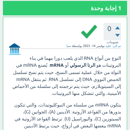
1
إجابة وحدة
0
تصويتات
تم الرد عليه
نوفمبر 14، 2023
بواسطة
صبا
النوع من أنواع RNA الذي يلعب دورا مهما في بناء
البروتينات هو
الرنا الرسولي
أو
mRNA
. يُصنع mRNA في
النواة من خلال عملية تسمى النسخ، حيث يتم نسخ تسلسل
الحمض النووي DNA إلى تسلسل RNA. ثم ينتقل mRNA
إلى السيتوبلازم، حيث يتم ترجمته إلى سلسلة من الأحماض
الأمينية، والتي تتشكل منها البروتينات.
يتكون mRNA من سلسلة من النيوكليوتيدات، والتي تتكون
بدورها من القواعد الآزوتية: الأدينين (A)، الجوانين (G)،
السيتوزين (C)، واليوراسيل (U). ترتبط القواعد الآزوتية في
mRNA ببعضها البعض في أزواج، حيث يرتبط الأدينين