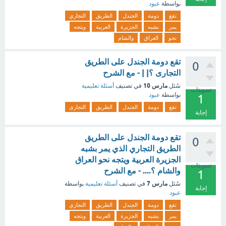
بواسطة
عبود
تقع
دومة
الجندل
الطريق
التجاري
يمر
بشبه
الجزيرة
العربية
ويتجه
نحو
العراق
والشام
تقع دومة الجندل على الطريق
0
التجارى ؟| | - مع الشرح
مارس 10
سُئل
في تصنيف
أسئلة تعليمية
تصويتات
بواسطة
عبود
1
تقع
دومة
الجندل
الطريق
التجارى
إجابة
تقع دومة الجندل على الطريق
0
الطريق التجاري الذي يمر بشبه
الجزيرة العربية ويتجه نحو العراق
تصويتات
والشام ؟.... - مع الشرح
1
مارس 7
سُئل
في تصنيف
أسئلة تعليمية
بواسطة
إجابة
عبود
تقع
دومة
الجندل
الطريق
التجاري
يمر
بشبه
الجزيرة
العربية
ويتجه