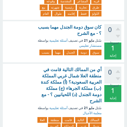
قربه
المشاعر
المقدسة
وقوعه
طرق
تجارية
رئيسية
شهرته
بيع
اللؤلؤ
فقط
إقامته
طوال
العام
كان سوق دومة الجندل مهما بسبب
0
؟ - مع الشرح
مايو 21
سُئل
في تصنيف
أسئلة تعليمية
بواسطة
تصويتات
مستشار تعليمي
1
سوق
دومة
الجندل
مهما
بسبب
إجابة
أي من الممالك التالية قامت في
0
منطقة العلا شمال غربي المملكة
العربية السعودية؟ (أ) مملكة كندة
تصويتات
(ب) مملكة الجرهاء (ج) مملكة
1
دومة الجندل (د) اللحيانيين ؟ - مع
إجابة
الشرح
مايو 21
سُئل
في تصنيف
أسئلة تعليمية
بواسطة
معلمة الأجيال
الممالك
التالية
قامت
منطقة
العلا
شمال
غربي
المملكة
العربية