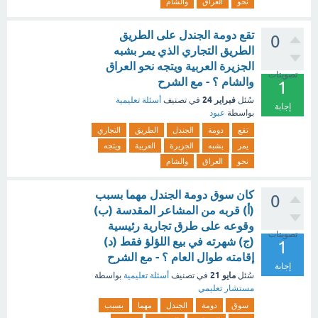
نحو
العراق
والشام
تقع دومة الجندل على الطريق
0
الطريق التجاري الذي يمر بشبه
الجزيرة العربية ويتجه نحو العراق
تصويتات
والشام ؟ - مع الشرح
1
فبراير 24
سُئل
في تصنيف
أسئلة تعليمية
إجابة
بواسطة
عبود
تقع
دومة
الجندل
الطريق
التجاري
يمر
بشبه
الجزيرة
العربية
ويتجه
نحو
العراق
والشام
كان سوق دومة الجندل مهما بسبب
0
(أ) قربه من المشاعر المقدسة (ب)
وقوعه على طرق تجارية رئيسية
تصويتات
(ج) شهرته في بيع اللؤلؤ فقط (د)
1
إقامته طوال العام ؟ - مع الشرح
إجابة
مايو 21
سُئل
في تصنيف
أسئلة تعليمية
بواسطة
مستشار تعليمي
سوق
دومة
الجندل
مهما
بسبب