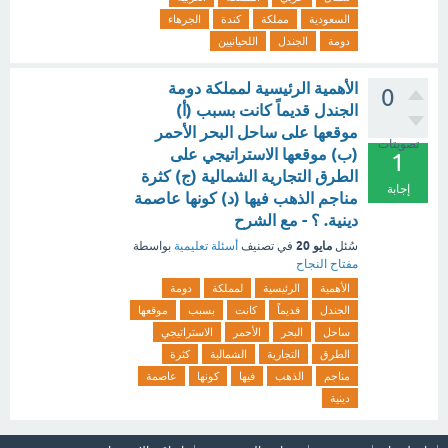
السعودية
مملكة
كندة
الجرهاء
دومة
الجندل
اللحيانيين
الأهمية الرئيسية لمملكة دومة
0
الجندل قديماً كانت بسبب (أ)
موقعها على ساحل البحر الأحمر
تصويتات
(ب) موقعها الاستراتيجي على
1
الطرق التجارية الشمالية (ج) كثرة
إجابة
مناجم الذهب فيها (د) كونها عاصمة
دينية. ؟ - مع الشرح
مايو 20
سُئل
في تصنيف
أسئلة تعليمية
بواسطة
مفتاح النجاح
الأهمية
الرئيسية
لمملكة
دومة
الجندل
قديماً
كانت
بسبب
موقعها
ساحل
البحر
الأحمر
الاستراتيجي
الطرق
التجارية
الشمالية
كثرة
مناجم
الذهب
فيها
كونها
عاصمة
دينية